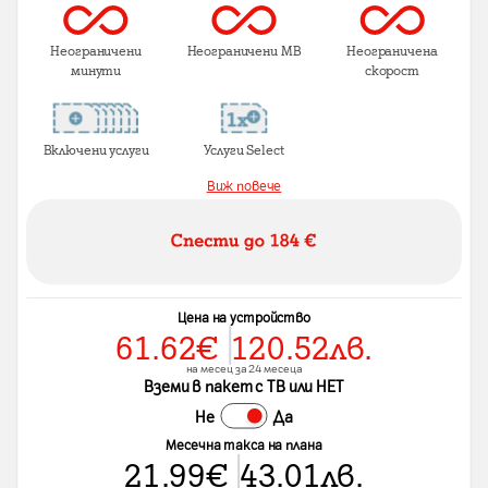
Неограничени
Неограничени MB
Неограничена
минути
скорост
Включени услуги
Услуги Select
Виж повече
Цена на устройство
61.62
€
120.52
лв.
на месец за 24 месеца
Вземи в пакет с ТВ или НЕТ
Не
Да
Месечна такса на плана
21.99
€
43.01
лв.