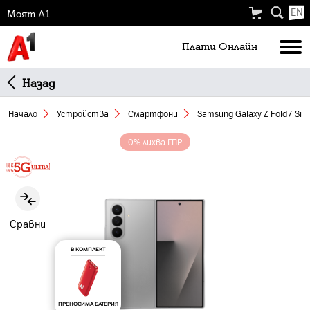
EN
Моят А1
Плати Oнлайн
Назад
Начало
Устройства
Смартфони
Samsung Galaxy Z Fold7 Sil
0% лихва ГПР
Slide 1 of 6
Сравни
В КОМПЛЕКТ
ПРЕНОСИМА БАТЕРИЯ