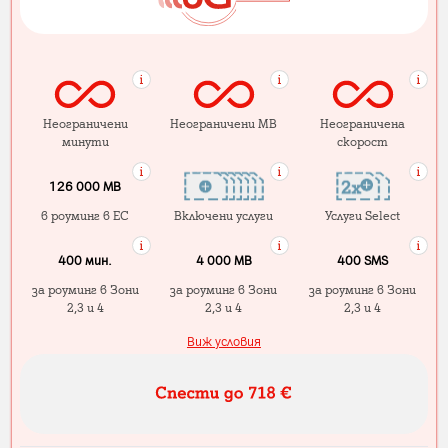
Неограничени
Неограничени MB
Неограничена
минути
скорост
126 000 MB
в роуминг в ЕС
Включени услуги
Услуги Select
400 мин.
4 000 МB
400 SMS
за роуминг в Зони
за роуминг в Зони
за роуминг в Зони
2,3 и 4
2,3 и 4
2,3 и 4
Виж условия