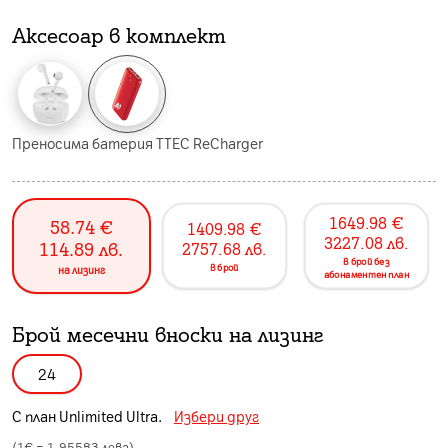
Аксесоар в комплект
Преносима батерия TTEC ReCharger
1649.98
€
58.74
€
1409.98
€
3227.08
лв.
114.89
лв.
2757.68
лв.
в брой без
в брой
на лизинг
абонаментен план
Брой месечни вноски на лизинг
24
С план
Unlimited Ultra
.
Избери друг
(1€ =
1.95583
лева)