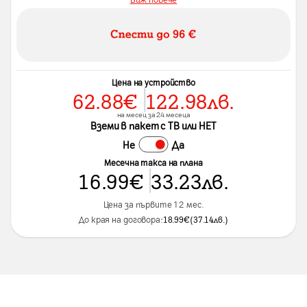
Цена на устройство
62.88
€
122.98
лв.
на месец за 24 месеца
Вземи в пакет с ТВ или НЕТ
Не
Да
Месечна такса на плана
16.99
€
33.23
лв.
Цена за първите 12 мес.
До края на договора:
18.99
€
(
37.14
лв.
)