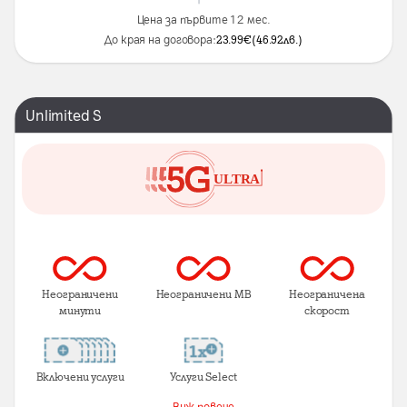
Цена за първите 12 мес.
До края на договора:
23.99
€
(
46.92
лв.
)
Unlimited S
Неограничени
Неограничени MB
Неограничена
минути
скорост
Включени услуги
Услуги Select
Виж повече