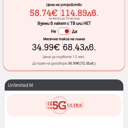
Цена на устройство
58.74
€
114.89
лв.
на месец за 24 месеца
Вземи в пакет с ТВ или НЕТ
Не
Да
Месечна такса на плана
34.99
€
68.43
лв.
Цена за първите 12 мес.
До края на договора:
36.99
€
(
72.35
лв.
)
Unlimited M