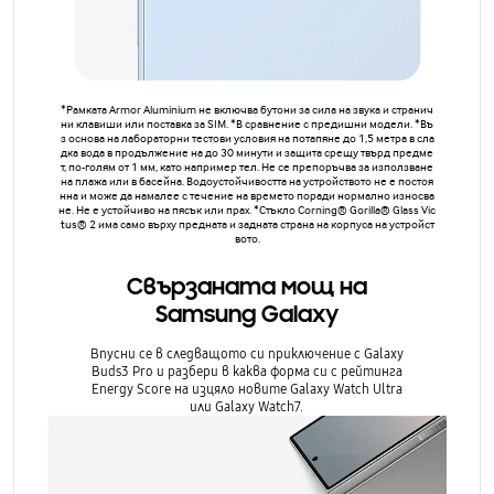
*Рамката Armor Aluminium не включва бутони за сила на звука и странич
ни клавиши или поставка за SIM. *В сравнение с предишни модели. *Въ
з основа на лабораторни тестови условия на потапяне до 1,5 метра в сла
дка вода в продължение на до 30 минути и защита срещу твърд предме
т, по-голям от 1 мм, като например тел. Не се препоръчва за използване
на плажа или в басейна. Водоустойчивостта на устройството не е постоя
нна и може да намалее с течение на времето поради нормално износва
не. Не е устойчиво на пясък или прах. *Стъкло Corning® Gorilla® Glass Vic
tus® 2 има само върху предната и задната страна на корпуса на устройст
вото.
Свързаната мощ на
Samsung Galaxy
Впусни се в следващото си приключение с Galaxy
Buds3 Pro и разбери в каква форма си с рейтинга
Energy Score на изцяло новите Galaxy Watch Ultra
или Galaxy Watch7.