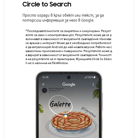
Circle to Search
Просто огради в кръг обект или текст, за да
потърсиш информация за него в Google.
*Последователностите са съкратени и симулирани. Резулт
атите са само с илюстративна цел. Резултатите може да се р
азличават в зависимост от визуалните съвпадения. Изисква
се връзка с интернет. Може да е необходимо потребителит
е да актуализират Android до най-новата версия. Работи на с
ъвместими приложения и повърхности. Резултатите може д
а варират в зависимост от визуалните съвпадения. Точностт
а на резултатите не е гарантирана. Функцията Circle to Searc
h не е налична на FlexWindow.