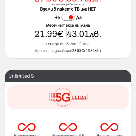
на месец за 24 месеца
Вземи в пакет с ТВ или НЕТ
Не
Да
Месечна такса на плана
21.99
€
43.01
лв.
Цена за първите 12 мес.
До края на договора:
23.99
€
(
46.92
лв.
)
Unlimited S
Неограничени
Неограничени MB
Неограничена