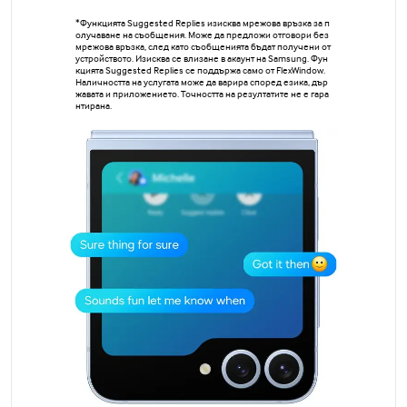
*Функцията Suggested Replies изисква мрежова връзка за п
олучаване на съобщения. Може да предложи отговори без
мрежова връзка, след като съобщенията бъдат получени от
устройството. Изисква се влизане в акаунт на Samsung. Фун
кцията Suggested Replies се поддържа само от FlexWindow.
Наличността на услугата може да варира според езика, дър
жавата и приложението. Точността на резултатите не е гара
нтирана.