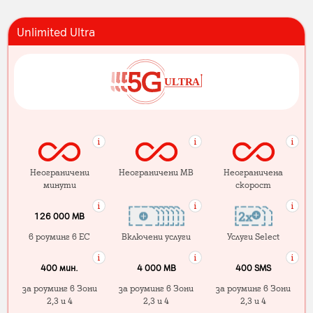
Unlimited Ultra
Неограничени
Неограничени MB
Неограничена
минути
скорост
126 000 MB
в роуминг в ЕС
Включени услуги
Услуги Select
400 мин.
4 000 МB
400 SMS
за роуминг в Зони
за роуминг в Зони
за роуминг в Зони
2,3 и 4
2,3 и 4
2,3 и 4