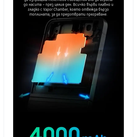
до насита – през целия ден. Всичко върви плавно и
гладко с Vapor Chamber, която отвежда бързо
топлината, за да предотврати прегряване.