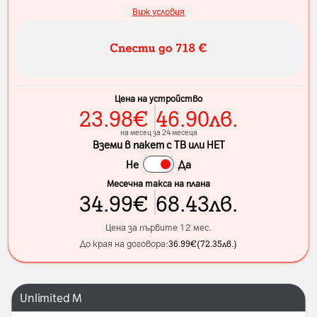
Виж условия
Цена на устройство
23.98
€
46.90
лв.
на месец за 24 месеца
Вземи в пакет с ТВ или НЕТ
Не
Да
Месечна такса на плана
34.99
€
68.43
лв.
Цена за първите 12 мес.
До края на договора:
36.99
€
(
72.35
лв.
)
Unlimited M