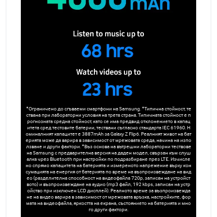
*Ограничено до сгъваеми смартфони на Samsung. *Типична стойност, те
ствана при лабораторни условия на трета страна. Типичната стойност е п
рогнозната средна стойност, като се има предвид отклонението в капац
итета сред тестовите батерии, тествани съгласно стандарта IEC 61960. Н
оминалният капацитет е 3887mAh за Galaxy Z Flip6. Реалният живот на бат
ерията може да варира в зависимост от мрежовата среда, начина на изпо
лзване и други фактори. *Въз основа на вътрешни лабораторни тествове
на Samsung с предварителна версия на даден модел, свързан към слуш
алка чрез Bluetooth при настройки по подразбиране през LTE. Изчисле
но спрямо капацитета на батерията и измереното напрежение върху кон
сумацията на енергия от батерията по време на възпроизвеждане на вид
ео (разделителна способност на видеофайла 720p, записан на устройст
вото) и възпроизвеждане на аудио (mp3 файл, 192 kbps, записан на устр
ойство при изключен LCD дисплей). Реалното време за възпроизвежда
не на видео варира в зависимост от мрежовата връзка, настройките, фор
мата на видеофайла, яркостта на екрана, състоянието на батерията и мно
го други фактори.