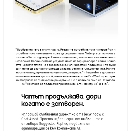
*Изображението е симулирано. Реалните потребителски интерфейс и п
отребителско изживяване може да се различават. *Interpreter изисква в
лизане в Samsung акаунт. Някои езици може да изискват изтегляне на ез
иков пакет. Наличността на услугата може да варира според езика. Точно
стта на резултатите не е гарантирана. Наличността и поддържаните функ
ции може да варират според държавата, региона или доставчика. Налич
ността на поддържаните езици може да варира. *Interpreter e достъпен
както на основния дисплей, така и на външния екран FlexWindow, но функ
цията трябва да бъде активирана ръчно. Не e наличен само на FlexWindo
w. *FlexMode се поддържа при всякакви ъгли между 75˚ и 115˚.
Чатът продължава, дори
когато е затворен.
Изпращай съобщения директно от FlexWindow с
Chat Assist. Просто избери един от шаблоните с
отговори Suggested Replies, подбрани от
адаптиращия се към контекста AI.