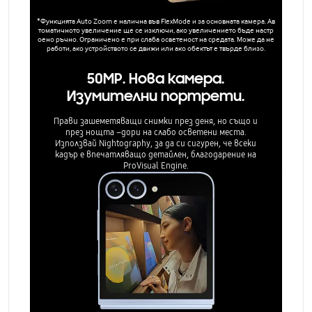
*Функцията Auto Zoom е налична във FlexMode и за основната камера. Ав
томатичното увеличение ще се изключи, ако увеличението бъде настр
оено ръчно. Ограничено е при слаба осветеност на средата. Може да не
работи, ако устройството се движи или ако обектът е твърде близо.
50MP. Нова камера.
Изумителни портрети.
Прави зашеметяващи снимки през деня, но също и
през нощта –дори на слабо осветени места.
Използвай Nightography, за да си сигурен, че всеки
кадър е впечатляващо детайлен, благодарение на
ProVisual Engine.