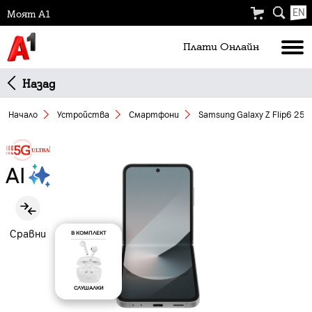
EN
Моят А1
Плати Oнлайн
Назад
Начало
Устройства
Смартфони
Samsung Galaxy Z Flip6 256 
Slide 1 of 5
Сравни
В КОМПЛЕКТ
СЛУШАЛКИ