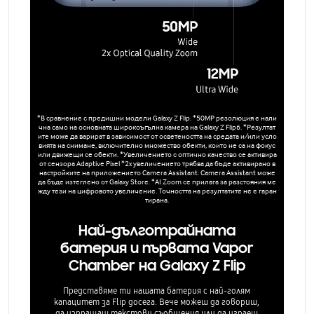
*В сравнение с предишни модели Galaxy Z Flip. *50MP резолюция е нали
чна само на основната широкоъгълна камера на Galaxy Z Flip6. *Резултат
ите може да варират в зависимост от осветеността на средата и/или усло
вията на снимане, включително множество обекти, които не са на фокус
или движещи се обекти. *Увеличението с оптично качество се активира
от сензора Adaptive Pixel *2x увеличението трябва да бъде активирано в
настройките на приложението Camera Assistant. Camera Assistant може
да бъде изтеглено от Galaxy Store. *AI Zoom се прилага за разстояния ме
жду тези на цифровото увеличение. Точността на резултатите не е гаран
тирана.
Най-дълготрайната
батерия и първата Vapor
Chamber на Galaxy Z Flip
Представяме ти нашата батерия с най-голям
капацитет за Flip досега. Вече можеш да говориш,
да изпращаш текстови съобщения или да играеш