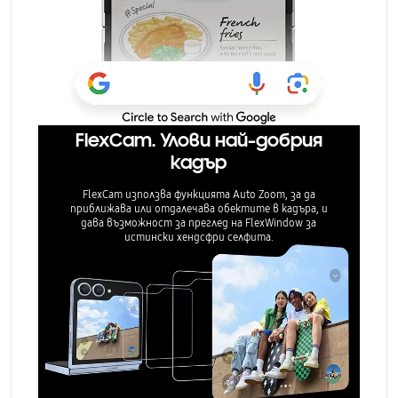
FlexCam. Улови най-добрия
кадър
FlexCam използва функцията Auto Zoom, за да
приближава или отдалечава обектите в кадъра, и
дава възможност за преглед на FlexWindow за
истински хендсфри селфита.