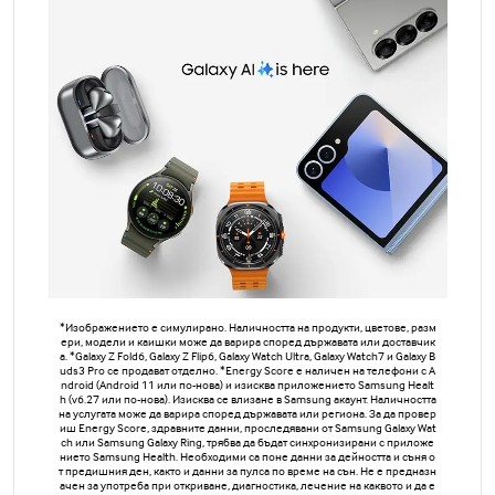
*Изображението е симулирано. Наличността на продукти, цветове, разм
ери, модели и каишки може да варира според държавата или доставчик
а. *Galaxy Z Fold6, Galaxy Z Flip6, Galaxy Watch Ultra, Galaxy Watch7 и Galaxy B
uds3 Pro се продават отделно. *Energy Score е наличен на телефони с A
ndroid (Android 11 или по-нова) и изисква приложението Samsung Healt
h (v6.27 или по-нова). Изисква се влизане в Samsung акаунт. Наличността
на услугата може да варира според държавата или региона. За да провер
иш Energy Score, здравните данни, проследявани от Samsung Galaxy Wat
ch или Samsung Galaxy Ring, трябва да бъдат синхронизирани с приложе
нието Samsung Health. Необходими са поне данни за дейността и съня о
т предишния ден, както и данни за пулса по време на сън. Не е предназн
ачен за употреба при откриване, диагностика, лечение на каквото и да е