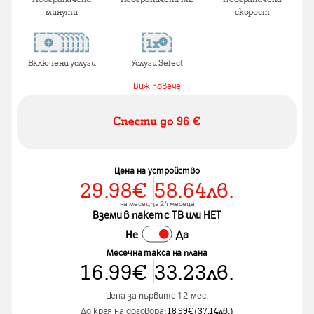
минути
скорост
Включени услуги
Услуги Select
Виж повече
Цена на устройство
29.98
€
58.64
лв.
на месец за 24 месеца
Вземи в пакет с ТВ или НЕТ
Не
Да
Месечна такса на плана
16.99
€
33.23
лв.
Цена за първите 12 мес.
До края на договора:
18.99
€
(
37.14
лв.
)