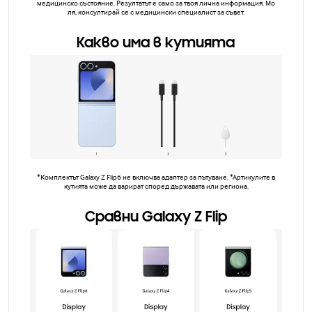
медицинско състояние. Резултатът е само за твоя лична информация. Мо
ля, консултирай се с медицински специалист за съвет.
Какво има в кутията
*Комплектът Galaxy Z Flip6 не включва адаптер за пътуване. *Артикулите в
кутията може да варират според държавата или региона.
Сравни Galaxy Z Flip