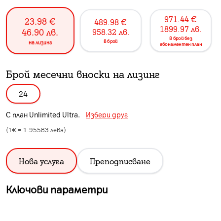
971.44
€
23.98
€
489.98
€
1899.97
лв.
46.90
лв.
958.32
лв.
в брой без
в брой
на лизинг
абонаментен план
Брой месечни вноски на лизинг
24
С план
Unlimited Ultra
.
Избери друг
(1€ =
1.95583
лева)
Нова услуга
Преподписване
Ключови параметри