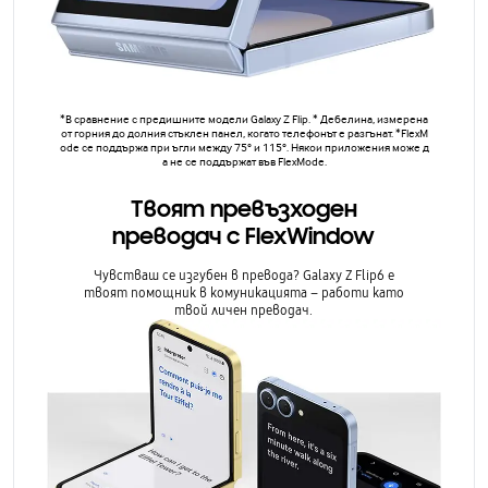
партньорската мрежа.
5G
:
Да
Съдържание на кутия
:
USB Type-C кабел/
Инструмент за изваждане на SIM карта
EAN
:
8806095614700
SKU
:
SM-F741BLBGEUE
*В сравнение с предишните модели Galaxy Z Flip. * Дебелина, измерена
от горния до долния стъклен панел, когато телефонът е разгънат. *FlexM
ode се поддържа при ъгли между 75° и 115°. Някои приложения може д
а не се поддържат във FlexMode.
Твоят превъзходен
преводач с FlexWindow
Чувстваш се изгубен в превода? Galaxy Z Flip6 е
твоят помощник в комуникацията – работи като
твой личен преводач.