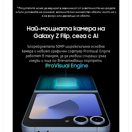
*Резултатите може да варират в зависимост от осветеността на средата
и/или условията на снимане, включително множество обекти, които не с
а на фокус или движещи се обекти.
Най-мощната камера на
Galaxy Z Flip, сега с AI
Ъпгрейднатата 50MP широкоъгълна основна
камера и новият графичен софтуер ProVisual Engine
работят в тандем, за да уловиш спиращи дъха
гледки и още по-впечатляващи портрети.