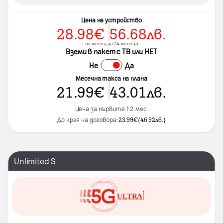
Цена на устройство
28.98
€
56.68
лв.
на месец за 24 месеца
Вземи в пакет с ТВ или НЕТ
Не
Да
Месечна такса на плана
21.99
€
43.01
лв.
Цена за първите 12 мес.
До края на договора:
23.99
€
(
46.92
лв.
)
Unlimited S