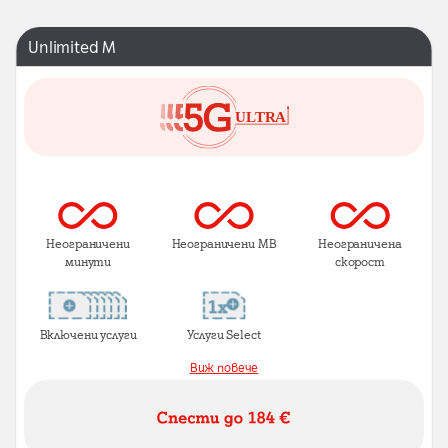
Unlimited M
Неограничени
Неограничени MB
Неограничена
минути
скорост
Включени услуги
Услуги Select
Виж повече