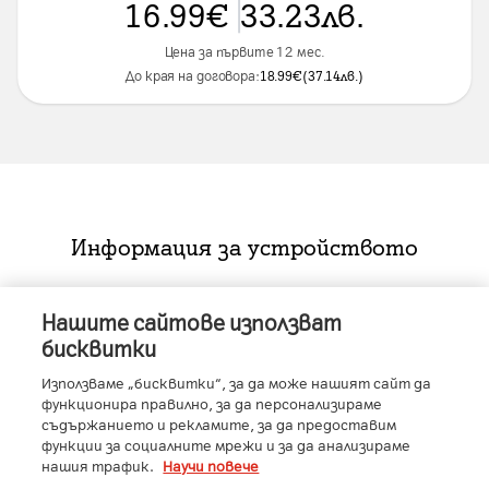
16.99
€
33.23
лв.
Цена за първите 12 мес.
До края на договора:
18.99
€
(
37.14
лв.
)
Информация за устройството
Нашите сайтове използват
Характеристики
бисквитки
RAM
:
12GB
Използваме „бисквитки“, за да може нашият сайт да
функционира правилно, за да персонализираме
Производител
:
Samsung
Условия
съдържанието и рекламите, за да предоставим
Вид SIM карта
:
Nano SIM + eSIM
функции за социалните мрежи и за да анализираме
Всички цени са с ДДС.
Размер на дисплея
:
Основен дисплей: 6.7"
нашия трафик.
Научи повече
До изчерпване на количествата.
Описание
(17,02 см) / Външен дисплей: 3.4" ( 8,64 см)