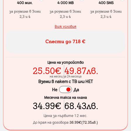
400 мин.
4 000 МB
400 SMS
за роуминг в Зони
за роуминг в Зони
за роуминг в Зони
2,3 и 4
2,3 и 4
2,3 и 4
Виж условия
Цена на устройство
25.50
€
49.87
лв.
на месец за 24 месеца
Вземи в пакет с ТВ или НЕТ
Не
Да
Месечна такса на плана
34.99
€
68.43
лв.
Цена за първите 12 мес.
До края на договора:
36.99
€
(
72.35
лв.
)