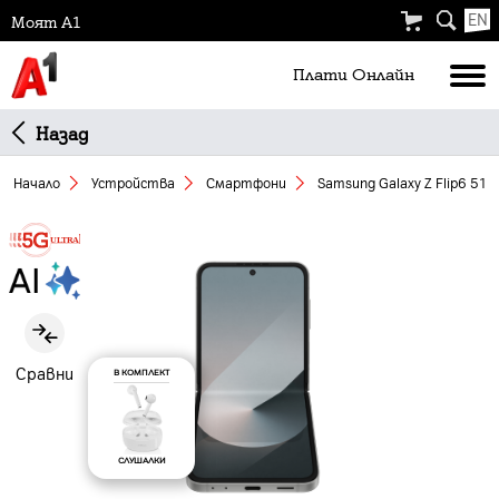
EN
Моят А1
Плати Oнлайн
Назад
Начало
Устройства
Смартфони
Samsung Galaxy Z Flip6 512 
Slide 1 of 5
Сравни
В КОМПЛЕКТ
СЛУШАЛКИ