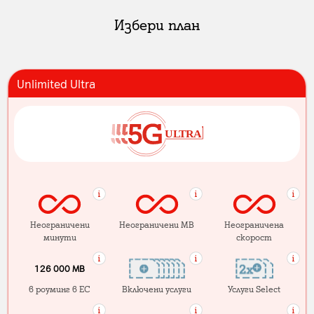
Избери план
Unlimited Ultra
Неограничени
Неограничени MB
Неограничена
минути
скорост
126 000 MB
в роуминг в ЕС
Включени услуги
Услуги Select