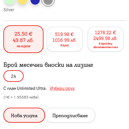
Silver
1278.22
€
25.50
€
519.98
€
2499.98
лв.
49.87
лв.
1016.99
лв.
в брой без
в брой
на лизинг
абонаментен план
Брой месечни вноски на лизинг
24
С план
Unlimited Ultra
.
Избери друг
(1€ =
1.95583
лева)
Нова услуга
Преподписване