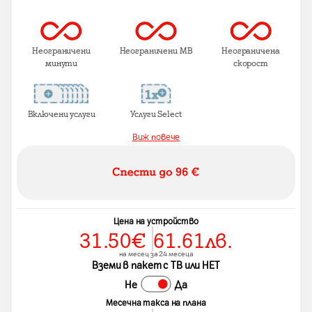
Неограничени
Неограничени MB
Неограничена
минути
скорост
Включени услуги
Услуги Select
Виж повече
Цена на устройство
31.50
€
61.61
лв.
на месец за 24 месеца
Вземи в пакет с ТВ или НЕТ
Не
Да
Месечна такса на плана