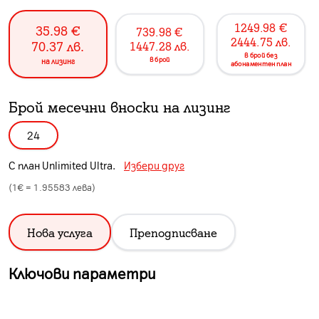
1249.98
€
35.98
€
739.98
€
2444.75
лв.
70.37
лв.
1447.28
лв.
в брой без
в брой
на лизинг
абонаментен план
Брой месечни вноски на лизинг
24
С план
Unlimited Ultra
.
Избери друг
(1€ =
1.95583
лева)
Нова услуга
Преподписване
Ключови параметри