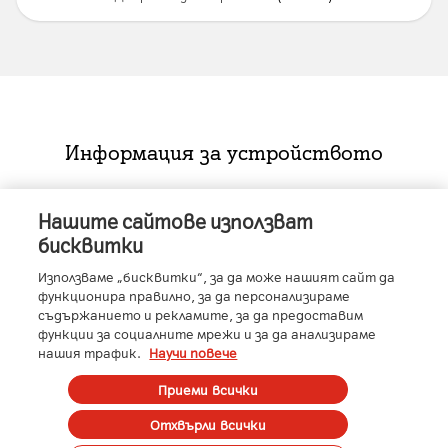
Информация за устройството
Нашите сайтове използват
Характеристики
бисквитки
RAM
:
12GB
Използваме „бисквитки“, за да може нашият сайт да
функционира правилно, за да персонализираме
Производител
:
Samsung
Условия
съдържанието и рекламите, за да предоставим
Вид SIM карта
:
Nano SIM + eSIM
функции за социалните мрежи и за да анализираме
Всички цени са с ДДС.
Размер на дисплея
:
Основен дисплей: 7.6"
нашия трафик.
Научи повече
До изчерпване на количествата.
Описание
(19,30 см) / Външен дисплей: 6.3" (16 см)
Стандартни условия при покупка на
Приеми всички
Технология на дисплея
:
Основен дисплей:
устройство в пакет с абонаментен план за
QXGA+ Dynamic AMOLED 2X / Външен
Отхвърли всички
Galaxy Z Fold6
услуга:
дисплей:HD+ Dynamic AMOLED 2X дисплей