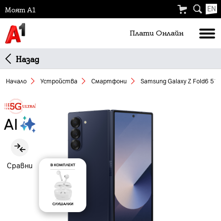
EN
Моят А1
Плати Oнлайн
Назад
Начало
Устройства
Смартфони
Samsung Galaxy Z Fold6 51
Slide 1 of 7
Сравни
В КОМПЛЕКТ
СЛУШАЛКИ