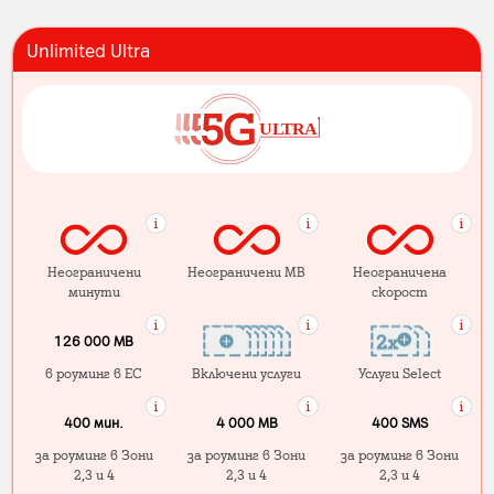
Unlimited Ultra
Неограничени
Неограничени MB
Неограничена
минути
скорост
126 000 MB
в роуминг в ЕС
Включени услуги
Услуги Select
400 мин.
4 000 МB
400 SMS
за роуминг в Зони
за роуминг в Зони
за роуминг в Зони
2,3 и 4
2,3 и 4
2,3 и 4