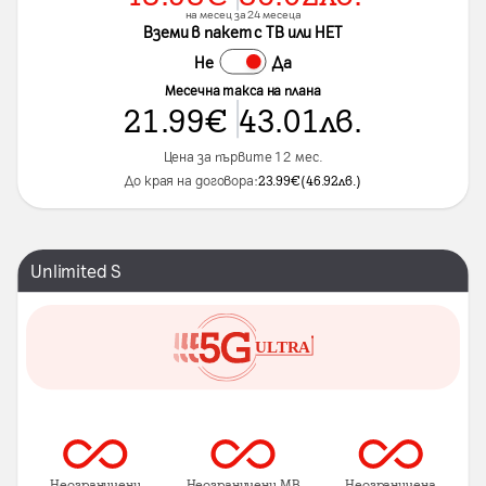
на месец за 24 месеца
Вземи в пакет с ТВ или НЕТ
Не
Да
Месечна такса на плана
21.99
€
43.01
лв.
Цена за първите 12 мес.
До края на договора:
23.99
€
(
46.92
лв.
)
Unlimited S
Неограничени
Неограничени MB
Неограничена