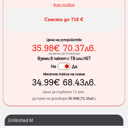
Виж условия
Цена на устройство
35.98
€
70.37
лв.
на месец за 24 месеца
Вземи в пакет с ТВ или НЕТ
Не
Да
Месечна такса на плана
34.99
€
68.43
лв.
Цена за първите 12 мес.
До края на договора:
36.99
€
(
72.35
лв.
)
Unlimited M