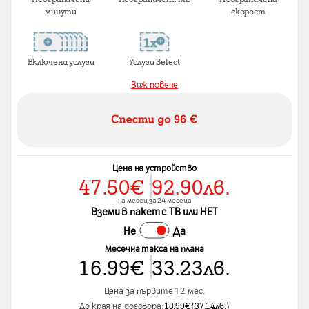
минути
скорост
Включени услуги
Услуги Select
Виж повече
Цена на устройство
47.50
€
92.90
лв.
на месец за 24 месеца
Вземи в пакет с ТВ или НЕТ
Не
Да
Месечна такса на плана
16.99
€
33.23
лв.
Цена за първите 12 мес.
До края на договора:
18.99
€
(
37.14
лв.
)