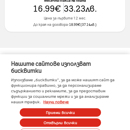
Месечна такса на плана
16.99
€
33.23
лв.
Цена за първите 12 мес.
До края на договора:
18.99
€
(
37.14
лв.
)
Нашите сайтове използват
Информация за устройството
бисквитки
Използваме „бисквитки“, за да може нашият сайт да
функционира правилно, за да персонализираме
съдържанието и рекламите, за да предоставим
Характеристики
функции за социалните мрежи и за да анализираме
нашия трафик.
Научи повече
Памет
:
512 GB
RAM
:
16 GB
Условия
Приеми всички
Производител
:
Xiaomi
Отхвърли всички
Всички цени са с ДДС.
Вид SIM карта
:
-