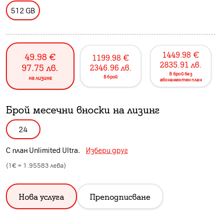
512 GB
1449.98
€
49.98
€
1199.98
€
2835.91
лв.
97.75
лв.
2346.96
лв.
в брой без
в брой
на лизинг
абонаментен план
Брой месечни вноски на лизинг
24
С план
Unlimited Ultra
.
Избери друг
(1€ =
1.95583
лева)
Нова услуга
Преподписване