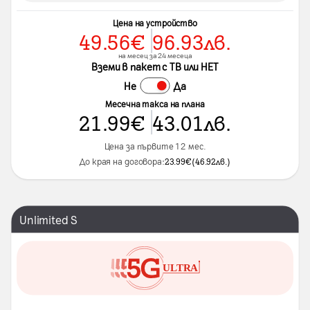
Цена на устройство
49.56
€
96.93
лв.
на месец за 24 месеца
Вземи в пакет с ТВ или НЕТ
Не
Да
Месечна такса на плана
21.99
€
43.01
лв.
Цена за първите 12 мес.
До края на договора:
23.99
€
(
46.92
лв.
)
Unlimited S