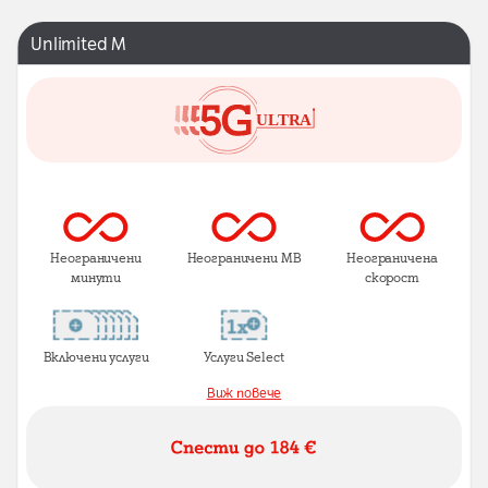
Unlimited M
Неограничени
Неограничени MB
Неограничена
минути
скорост
Включени услуги
Услуги Select
Виж повече