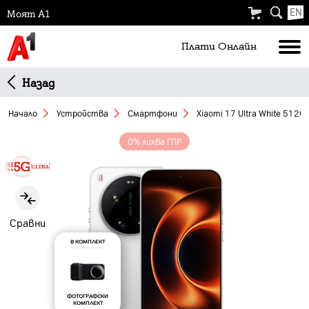
EN
Моят А1
Плати Oнлайн
Назад
Начало
Устройства
Смартфони
Xiaomi 17 Ultra White 512G
0% лихва ГПР
Slide 1 of 5
Сравни
В КОМПЛЕКТ
ФОТОГРАФСКИ
КОМПЛЕКТ