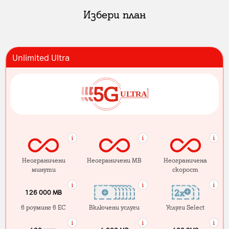
Избери план
Unlimited Ultra
Неограничени
Неограничени MB
Неограничена
минути
скорост
126 000 MB
в роуминг в ЕС
Включени услуги
Услуги Select