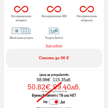
Неограничени
Неограничени MB
Неограничена
минути
скорост
Включени услуги
Услуги Select
Виж повече
Цена на устройство
58.98
€
115.35
лв.
50.82
€
99.40
лв.
на месец за 24 месеца
Вземи в пакет с ТВ или НЕТ
Не
Да