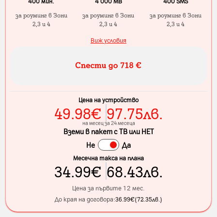
400 мин.
4 000 МB
400 SMS
за роуминг в Зони
за роуминг в Зони
за роуминг в Зони
2,3 и 4
2,3 и 4
2,3 и 4
Виж условия
Цена на устройство
49.98
€
97.75
лв.
на месец за 24 месеца
Вземи в пакет с ТВ или НЕТ
Не
Да
Месечна такса на плана
34.99
€
68.43
лв.
Цена за първите 12 мес.
До края на договора:
36.99
€
(
72.35
лв.
)