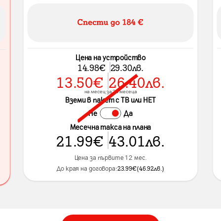
Цена на устройство
14.98
€
29.30
лв.
13.50
€
26.40
лв.
на месец за 24 месеца
Вземи в пакет с ТВ или НЕТ
Не
Да
Месечна такса на плана
21.99
€
43.01
лв.
Цена за първите 12 мес.
До края на договора:
23.99
€
(
46.92
лв.
)