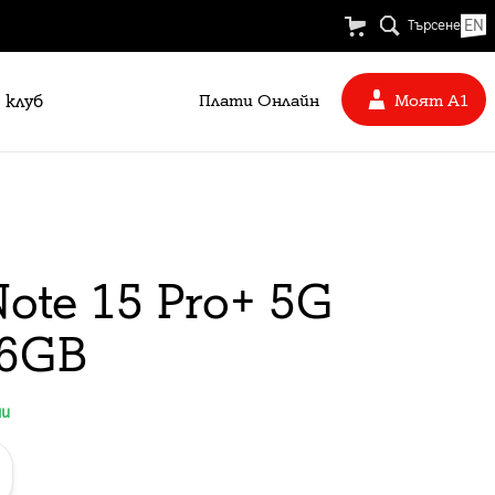
EN
Търсене
 клуб
Плати Oнлайн
Моят А1
ote 15 Pro+ 5G
56GB
ни