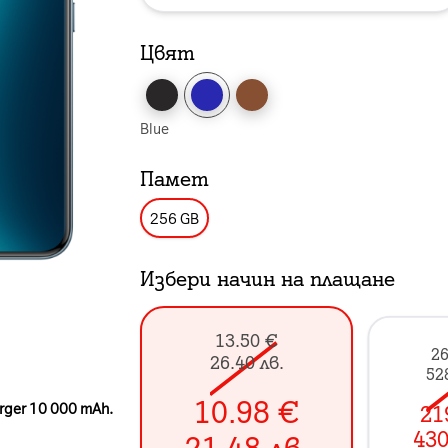
Цвят
Blue
Памет
256 GB
Избери начин на плащане
13.50
€
26
26.40
лв.
52
10.98
€
rger 10 000 mAh.
21
430
21.48
лв.