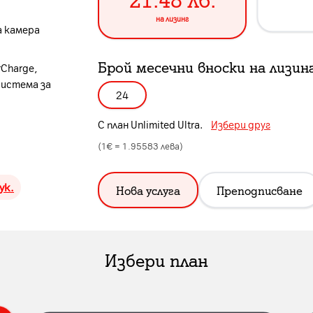
на лизинг
а камера
Брой месечни вноски на лизин
rCharge,
система за
24
С план
Unlimited Ultra
.
Избери друг
(1€ =
1.95583
лева)
ук.
Нова услуга
Преподписване
Избери план