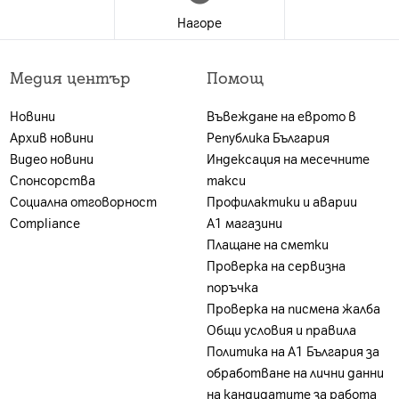
Нагоре
 е валидна за лица, които към датата на покупката в 
 А1 България ЕАД (А1); и за които е налице положите
Медия център
Помощ
ност. Ако клиентът не отговаря на едно от посочен
3.34 x 78.31 x 8.19 (Black, Glacier Blue)"
г, може да бъде ограничена или отказана, за което кл
 Blue)"
Новини
Въвеждане на еврото в
акет се заплаща цената на устройството без тарифе
Архив новини
Република България
на А1 България или партньорската мрежа.
Видео новини
Индексация на месечните
Спонсорства
такси
Социална отговорност
Профилактики и аварии
Compliance
А1 магазини
Плащане на сметки
Проверка на сервизна
поръчка
/19/20/26/ 28/32/66/71 LTE TDD: 38/40/41/42/48"
Проверка на писмена жалба
/ 48/66/71/77/78"
Общи условия и правила
Политика на A1 България за
обработване на лични данни
на кандидатите за работа