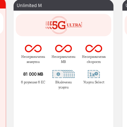
Unlimited M
Неограничени
Неограничени
Неограничена
минути
MB
скорост
81 000 МВ
в роуминг в ЕС
Включени
Услуги Select
услуги