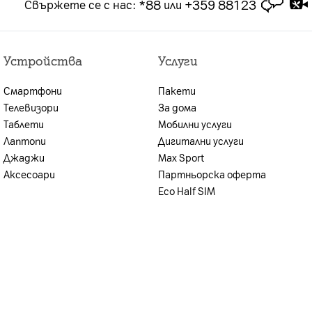
*88
+359 88123
Свържете се с нас
:
или
брой или на сключването на договора за продажба
лна оценка на кредитоспособността,
Устройства
Услуги
ите условия, възможността за предоставяне на
иентът се уведомява.
Смартфони
Пакети
н план и стойността на предплатения пакет.
Телевизори
За дома
Таблети
Мобилни услуги
Лаптопи
Дигитални услуги
Джаджи
Max Sport
Аксесоари
Партньорска оферта
Eco Half SIM