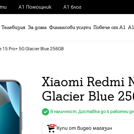
нти
А1 Помощник
А1 блог
Телевизия
За дома
Финансови услуги
Повече от А1
А1
e 15 Pro+ 5G Glacier Blue 256GB
Xiaomi Redmi N
Glacier Blue 2
В наличност. Доставка до 4 работни д
Купи от видео магазин