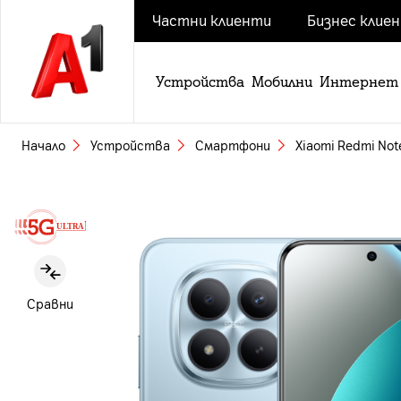
Частни клиенти
Бизнес клие
Устройства
Мобилни
Интернет
Начало
Устройства
Смартфони
Xiaomi Redmi Not
Slide 1 of 5
Сравни