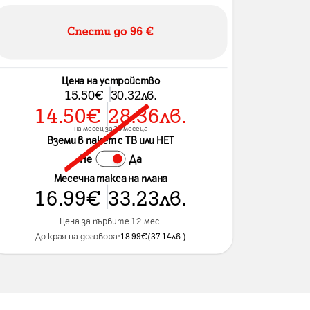
Цена на устройство
15.50
€
30.32
лв.
14.50
€
28.36
лв.
на месец за 24 месеца
Вземи в пакет с ТВ или НЕТ
Не
Да
Месечна такса на плана
16.99
€
33.23
лв.
Цена за първите 12 мес.
До края на договора:
18.99
€
(
37.14
лв.
)