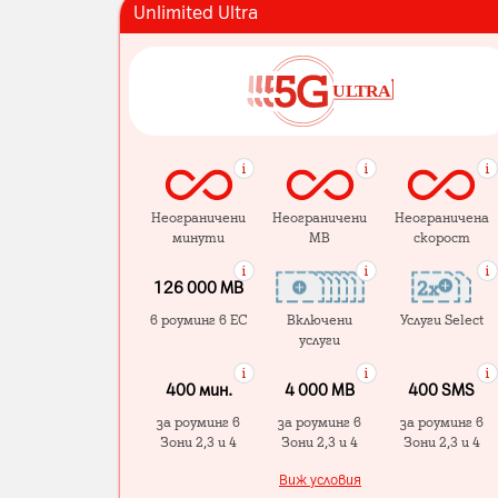
Unlimited Ultra
Неограничени
Неограничени
Неограничена
минути
MB
скорост
126 000 MB
в роуминг в ЕС
Включени
Услуги Select
услуги
400 мин.
4 000 МB
400 SMS
за роуминг в
за роуминг в
за роуминг в
Зони 2,3 и 4
Зони 2,3 и 4
Зони 2,3 и 4
Виж условия