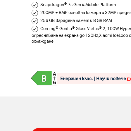
Snapdragon® 7s Gen 4 Mobile Platform
200MP + 8MP основна камера и 32MP предн
256 GB вградена памет и 8 GB RAM
Corning® Gorilla® Glass Victus® 2, 100W Hype
опресняване на екрана до 120Hz,Xiaomi IceLoop 
охлаждане
Енергиен клас. | Научи повече
т