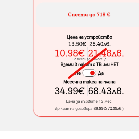
Цена на устройство
13.50
€
26.40
лв.
10.98
€
21.48
лв.
на месец за 24 месеца
Вземи в пакет с ТВ или НЕТ
Не
Да
Месечна такса на плана
34.99
€
68.43
лв.
Цена за първите 12 мес.
До края на договора:
36.99
€
(
72.35
лв.
)