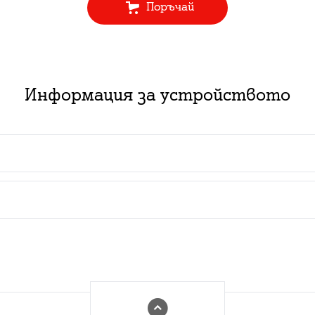
Поръчай
Информация за устройството
 пакет с абонаментен план за услуга:
ючване на нов абонамент за съответния тарифен план з
изинг със срок от 2 или 3 години в комбинация с нов
ат за нови и за настоящи абонати с изтекъл или изти