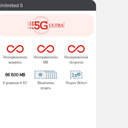
Unlimited S
Неограничени
Неограничени
Неограничена
минути
MB
скорост
66 600 MB
в роуминг в ЕС
Включени
Услуги Select
услуги