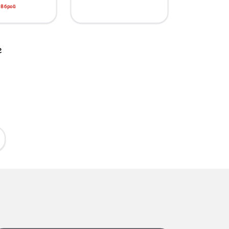
в брой
г