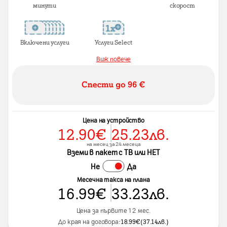
минути
скорост
Включени услуги
Услуги Select
Виж повече
Цена на устройство
12.90
€
25.23
лв.
на месец за 24 месеца
Вземи в пакет с ТВ или НЕТ
Не
Да
Месечна такса на плана
16.99
€
33.23
лв.
Цена за първите 12 мес.
До края на договора:
18.99
€
(
37.14
лв.
)