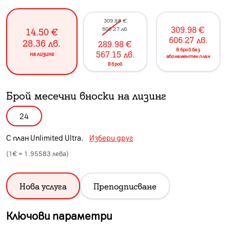
309.98
€
309.98
€
606.27
лв.
14.50
€
606.27
лв.
28.36
лв.
289.98
€
в брой без
567.15
лв.
на лизинг
абонаментен план
в брой
Брой месечни вноски на лизинг
24
С план
Unlimited Ultra
.
Избери друг
(1€ =
1.95583
лева)
Нова услуга
Преподписване
Ключови параметри