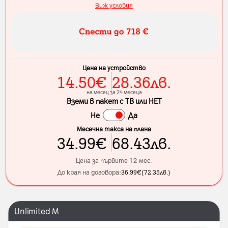
Виж условия
Цена на устройство
14.50
€
28.36
лв.
на месец за 24 месеца
Вземи в пакет с ТВ или НЕТ
Не
Да
Месечна такса на плана
34.99
€
68.43
лв.
Цена за първите 12 мес.
До края на договора:
36.99
€
(
72.35
лв.
)
Unlimited M