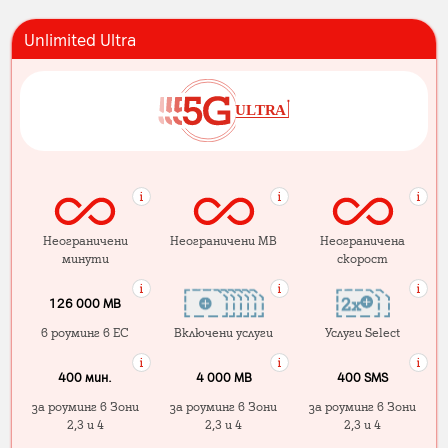
Unlimited Ultra
Неограничени
Неограничени MB
Неограничена
минути
скорост
126 000 MB
в роуминг в ЕС
Включени услуги
Услуги Select
400 мин.
4 000 МB
400 SMS
за роуминг в Зони
за роуминг в Зони
за роуминг в Зони
2,3 и 4
2,3 и 4
2,3 и 4