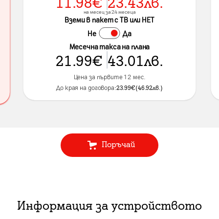
11.98
€
23.43
лв.
на месец за 24 месеца
Вземи в пакет с ТВ или НЕТ
Не
Да
Месечна такса на плана
21.99
€
43.01
лв.
Цена за първите 12 мес.
До края на договора:
23.99
€
(
46.92
лв.
)
Поръчай
Информация за устройството