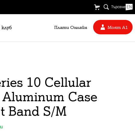
EN
Търсене
 клуб
Плати Oнлайн
Моят А1
ies 10 Cellular
k Aluminum Case
rt Band S/M
ни