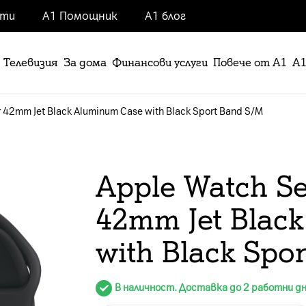
нти
А1 Помощник
А1 блог
Телевизия
За дома
Финансови услуги
Повече от А1
А1
r 42mm Jet Black Aluminum Case with Black Sport Band S/M
Apple Watch Ser
42mm Jet Blac
with Black Spo
В наличност. Доставка до 2 работни д