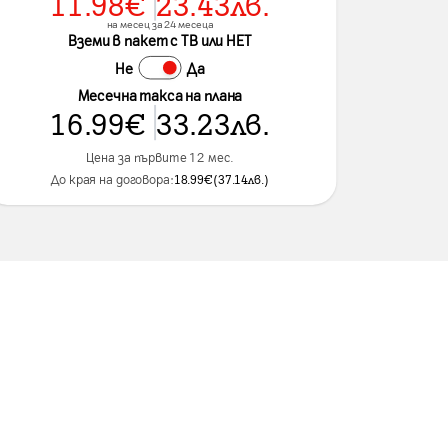
11.98
€
23.43
лв.
на месец за 24 месеца
Вземи в пакет с ТВ или НЕТ
Не
Да
Месечна такса на плана
16.99
€
33.23
лв.
Цена за първите 12 мес.
До края на договора:
18.99
€
(
37.14
лв.
)