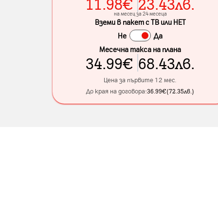
11.98
€
23.43
лв.
на месец за 24 месеца
Вземи в пакет с ТВ или НЕТ
Не
Да
Месечна такса на плана
34.99
€
68.43
лв.
Цена за първите 12 мес.
До края на договора:
36.99
€
(
72.35
лв.
)