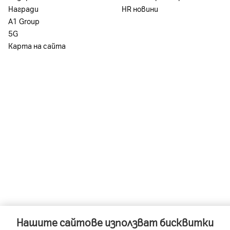
За повече информация: *88 и в магазините 
Награди
HR новини
А1 Group
5G
Карта на сайта
Нашите сайтове използват бисквитки
-
-
A1 Austria
A1 Croatia
A1 Serb