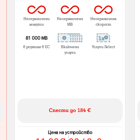
Неограничени
Неограничени
Неограничена
минути
MB
скорост
81 000 МВ
в роуминг в ЕС
Включени
Услуги Select
услуги
Цена на устройство