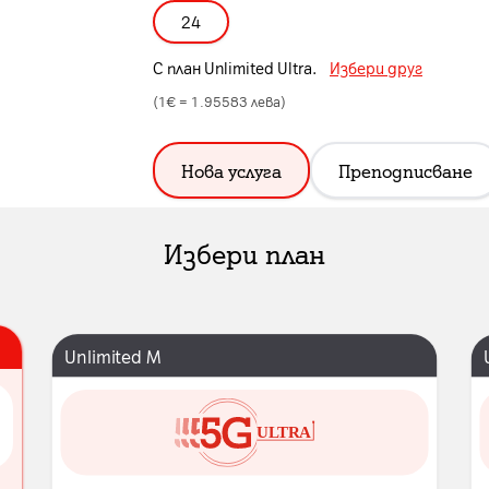
24
С план
Unlimited Ultra
.
Избери друг
(1€ =
1.95583
лева)
Нова услуга
Преподписване
Избери план
Unlimited M