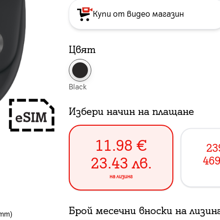
Купи от видео магазин
Цвят
Black
Избери начин на плащане
11.98
€
23
23.43
лв.
469
на лизинг
Брой месечни вноски на лизин
2mm)