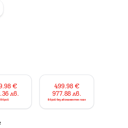
9.98
€
499.98
€
.36
лв.
977.88
лв.
в брой
в брой без абонаментен план
г