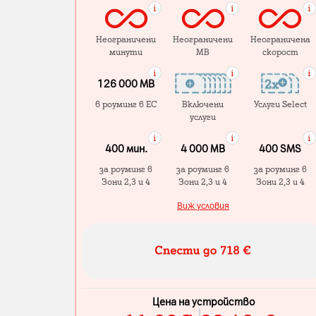
Неограничени
Неограничени
Неограничена
минути
MB
скорост
126 000 MB
в роуминг в ЕС
Включени
Услуги Select
услуги
400 мин.
4 000 МB
400 SMS
за роуминг в
за роуминг в
за роуминг в
Зони 2,3 и 4
Зони 2,3 и 4
Зони 2,3 и 4
Виж условия
Цена на устройство