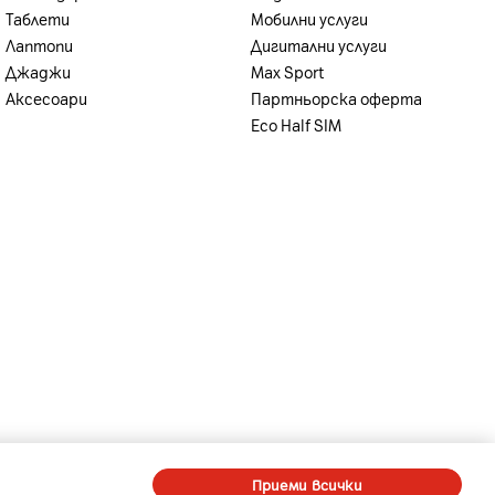
Таблети
Мобилни услуги
Лаптопи
Дигитални услуги
Джаджи
Max Sport
Аксесоари
Партньорска оферта
Eco Half SIM
-
-
A1 Digital
Member of A1 Group
Приеми всички