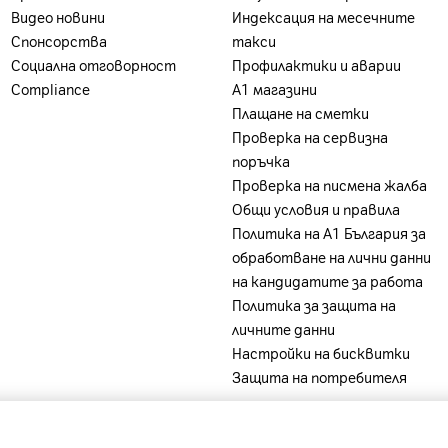
на А1 България или партньорската мрежа.
Видео новини
Индексация на месечните
Спонсорства
такси
Социална отговорност
Профилактики и аварии
Compliance
А1 магазини
Плащане на сметки
Проверка на сервизна
поръчка
Проверка на писмена жалба
Общи условия и правила
Политика на A1 България за
обработване на лични данни
на кандидатите за работа
Политика за защита на
личните данни
Настройки на бисквитки
Защита на потребителя
-
-
-
-
ia
A1 Belarus
A1 Bulgaria
A1 Macedonia
A1 Slovenia