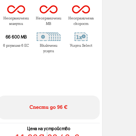
Неограничени
Неограничени
Неограничена
минути
MB
скорост
66 600 MB
в роуминг в ЕС
Включени
Услуги Select
услуги
Цена на устройство