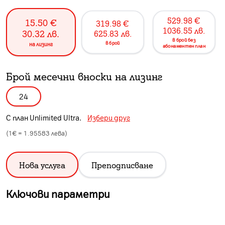
529.98
€
15.50
€
319.98
€
1036.55
лв.
30.32
лв.
625.83
лв.
в брой без
в брой
на лизинг
абонаментен план
Брой месечни вноски на лизинг
24
С план
Unlimited Ultra
.
Избери друг
(1€ =
1.95583
лева)
Нова услуга
Преподписване
Ключови параметри