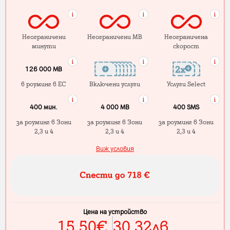
Неограничени
Неограничени MB
Неограничена
минути
скорост
126 000 MB
в роуминг в ЕС
Включени услуги
Услуги Select
400 мин.
4 000 МB
400 SMS
за роуминг в Зони
за роуминг в Зони
за роуминг в Зони
2,3 и 4
2,3 и 4
2,3 и 4
Виж условия
Цена на устройство
15.50
€
30.32
лв.