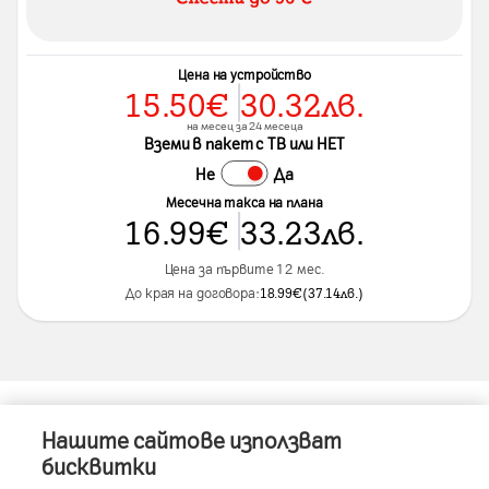
Цена на устройство
15.50
€
30.32
лв.
на месец за 24 месеца
Вземи в пакет с ТВ или НЕТ
Не
Да
Месечна такса на плана
16.99
€
33.23
лв.
Цена за първите 12 мес.
До края на договора:
18.99
€
(
37.14
лв.
)
Нашите сайтове използват
Информация за устройството
бисквитки