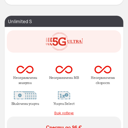
Unlimited S
Неограничени
Неограничени MB
Неограничена
минути
скорост
Включени услуги
Услуги Select
Виж повече