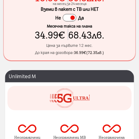
на месец за 24 месеца
Вземи в пакет с ТВ или НЕТ
Не
Да
Месечна такса на плана
34.99
€
68.43
лв.
Цена за първите 12 мес.
До края на договора:
36.99
€
(
72.35
лв.
)
Unlimited M
Неограничени
Неограничени MB
Неограничена