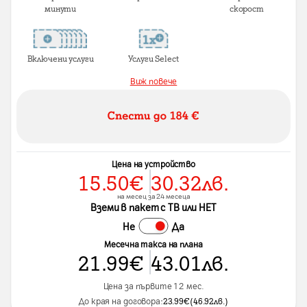
минути
скорост
Включени услуги
Услуги Select
Виж повече
Цена на устройство
15.50
€
30.32
лв.
на месец за 24 месеца
Вземи в пакет с ТВ или НЕТ
Не
Да
Месечна такса на плана
21.99
€
43.01
лв.
Цена за първите 12 мес.
До края на договора:
23.99
€
(
46.92
лв.
)