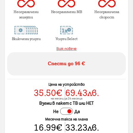
Неограничени
Неограничени MB
Неограничена
минути
скорост
Включени услуги
Услуги Select
Виж повече
Цена на устройство
35.50
€
69.43
лв.
на месец за 24 месеца
Вземи в пакет с ТВ или НЕТ
Не
Да
Месечна такса на плана
16.99
€
33.23
лв.