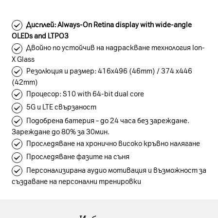
Дисплей: Always-On Retina display with wide-angle
OLEDs and LTPO3
Двойно по устойчив на надраскване технология Ion-
X Glass
Резолюция и размер: 416х496 (46mm) / 374 x446
(42mm)
Процесор: S10 with 64-bit dual core
5G и LTE свързаност
Подобрена батерия – до 24 часа без зареждане.
Зареждане до 80% за 30мин.
Проследяване на хронично високо кръвно налягане
Проследяване фазите на съня
Персонализирана аудио мотивация и възможност за
създаване на персонални тренировки