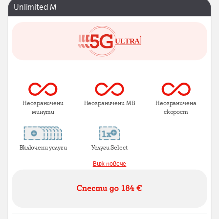
Unlimited M
Неограничени
Неограничени MB
Неограничена
минути
скорост
Включени услуги
Услуги Select
Виж повече