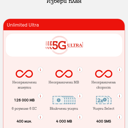
Избери план
Unlimited Ultra
Неограничени
Неограничени MB
Неограничена
минути
скорост
126 000 MB
в роуминг в ЕС
Включени услуги
Услуги Select
400 мин.
4 000 МB
400 SMS