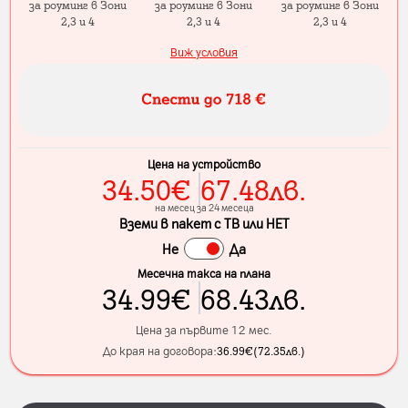
за роуминг в Зони
за роуминг в Зони
за роуминг в Зони
2,3 и 4
2,3 и 4
2,3 и 4
Виж условия
Цена на устройство
34.50
€
67.48
лв.
на месец за 24 месеца
Вземи в пакет с ТВ или НЕТ
Не
Да
Месечна такса на плана
34.99
€
68.43
лв.
Цена за първите 12 мес.
До края на договора:
36.99
€
(
72.35
лв.
)