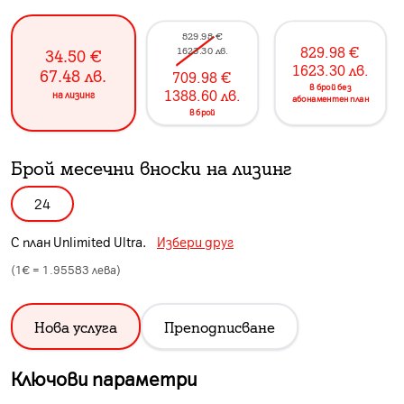
829.98
€
829.98
€
1623.30
лв.
34.50
€
1623.30
лв.
67.48
лв.
709.98
€
в брой без
1388.60
лв.
на лизинг
абонаментен план
в брой
Брой месечни вноски на лизинг
24
С план
Unlimited Ultra
.
Избери друг
(1€ =
1.95583
лева)
Нова услуга
Преподписване
Ключови параметри