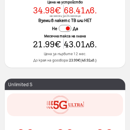
Цена на устройство
34.98
€
68.41
лв.
на месец за 24 месеца
Вземи в пакет с ТВ или НЕТ
Не
Да
Месечна такса на плана
21.99
€
43.01
лв.
Цена за първите 12 мес.
До края на договора:
23.99
€
(
46.92
лв.
)
Unlimited S