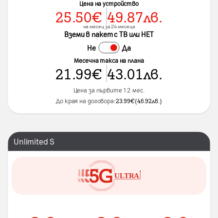
Цена на устройство
25.50
€
49.87
лв.
на месец за 24 месеца
Вземи в пакет с ТВ или НЕТ
Не
Да
Месечна такса на плана
21.99
€
43.01
лв.
Цена за първите 12 мес.
До края на договора:
23.99
€
(
46.92
лв.
)
Unlimited S