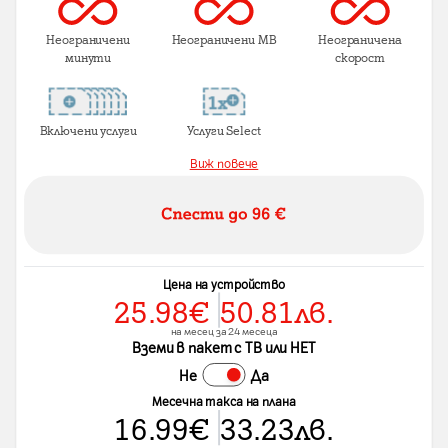
Неограничени
Неограничени MB
Неограничена
минути
скорост
Включени услуги
Услуги Select
Виж повече
Цена на устройство
25.98
€
50.81
лв.
на месец за 24 месеца
Вземи в пакет с ТВ или НЕТ
Не
Да
Месечна такса на плана
16.99
€
33.23
лв.