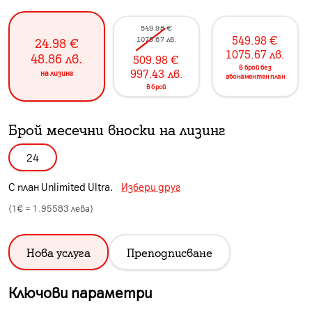
549.98
€
549.98
€
1075.67
лв.
24.98
€
1075.67
лв.
48.86
лв.
509.98
€
в брой без
997.43
лв.
на лизинг
абонаментен план
в брой
Брой месечни вноски на лизинг
24
С план
Unlimited Ultra
.
Избери друг
(1€ =
1.95583
лева)
Нова услуга
Преподписване
Ключови параметри