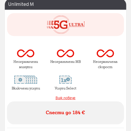
Unlimited M
Неограничени
Неограничени MB
Неограничена
минути
скорост
Включени услуги
Услуги Select
Виж повече