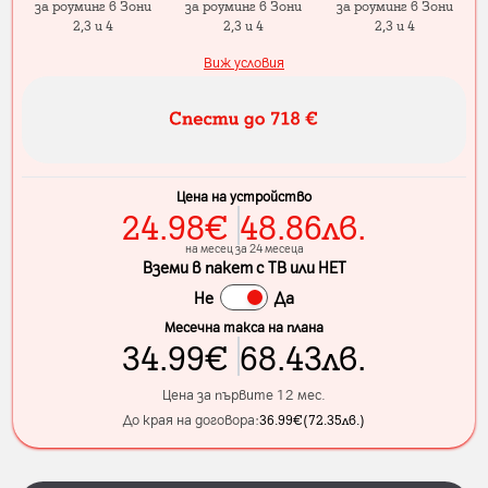
за роуминг в Зони
за роуминг в Зони
за роуминг в Зони
2,3 и 4
2,3 и 4
2,3 и 4
Виж условия
Цена на устройство
24.98
€
48.86
лв.
на месец за 24 месеца
Вземи в пакет с ТВ или НЕТ
Не
Да
Месечна такса на плана
34.99
€
68.43
лв.
Цена за първите 12 мес.
До края на договора:
36.99
€
(
72.35
лв.
)