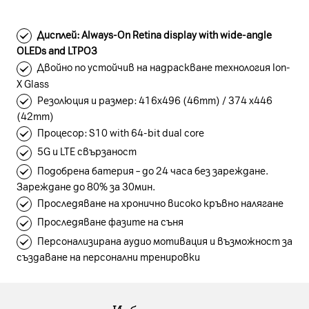
Дисплей: Always-On Retina display with wide-angle
OLEDs and LTPO3
Двойно по устойчив на надраскване технология Ion-
X Glass
Резолюция и размер: 416х496 (46mm) / 374 x446
(42mm)
Процесор: S10 with 64-bit dual core
5G и LTE свързаност
Подобрена батерия – до 24 часа без зареждане.
Зареждане до 80% за 30мин.
Проследяване на хронично високо кръвно налягане
Проследяване фазите на съня
Персонализирана аудио мотивация и възможност за
създаване на персонални тренировки