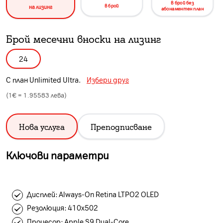
в брой без
в брой
на лизинг
абонаментен план
Брой месечни вноски на лизинг
24
С план
Unlimited Ultra
.
Избери друг
(1€ =
1.95583
лева)
Нова услуга
Преподписване
Ключови параметри
Дисплей: Always-On Retina LTPO2 OLED
Резолюция: 410х502
Процесор: Apple S9 Dual-Core