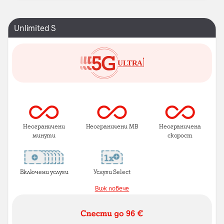
Unlimited S
Неограничени
Неограничени MB
Неограничена
минути
скорост
Включени услуги
Услуги Select
Виж повече