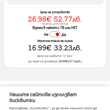
Цена на устройство
26.98
€
52.77
лв.
на месец за 24 месеца
Вземи в пакет с ТВ или НЕТ
Не
Да
Месечна такса на плана
16.99
€
33.23
лв.
Цена за първите 12 мес.
До края на договора:
18.99
€
(
37.14
лв.
)
Нашите сайтове използват
Информация за устройството
бисквитки
Използваме „бисквитки“, за да може нашият сайт да