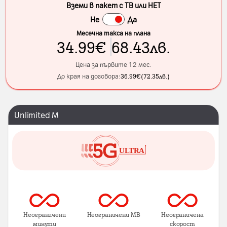
Вземи в пакет с ТВ или НЕТ
Не
Да
Месечна такса на плана
34.99
€
68.43
лв.
Цена за първите 12 мес.
До края на договора:
36.99
€
(
72.35
лв.
)
Unlimited M
Неограничени
Неограничени MB
Неограничена
минути
скорост