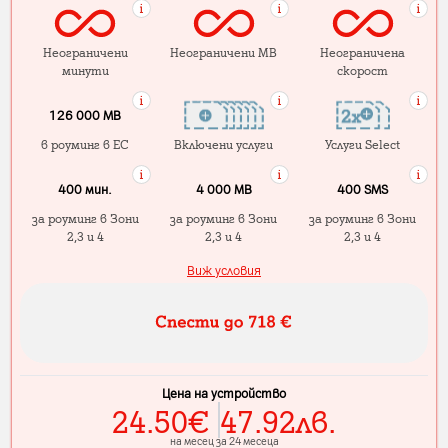
Неограничени
Неограничени MB
Неограничена
минути
скорост
126 000 MB
в роуминг в ЕС
Включени услуги
Услуги Select
400 мин.
4 000 МB
400 SMS
за роуминг в Зони
за роуминг в Зони
за роуминг в Зони
2,3 и 4
2,3 и 4
2,3 и 4
Виж условия
Цена на устройство
24.50
€
47.92
лв.
на месец за 24 месеца