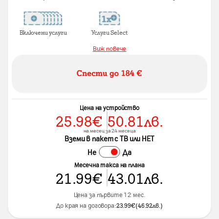
Включени услуги
Услуги Select
Виж повече
Цена на устройство
25.98
€
50.81
лв.
на месец за 24 месеца
Вземи в пакет с ТВ или НЕТ
Не
Да
Месечна такса на плана
21.99
€
43.01
лв.
Цена за първите 12 мес.
До края на договора:
23.99
€
(
46.92
лв.
)