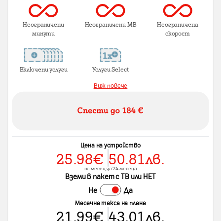
Неограничени
Неограничени MB
Неограничена
минути
скорост
Включени услуги
Услуги Select
Виж повече
Цена на устройство
25.98
€
50.81
лв.
на месец за 24 месеца
Вземи в пакет с ТВ или НЕТ
Не
Да
Месечна такса на плана
21.99
€
43.01
лв.