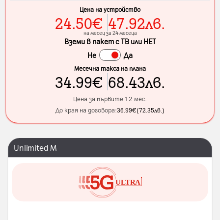
Цена на устройство
24.50
€
47.92
лв.
на месец за 24 месеца
Вземи в пакет с ТВ или НЕТ
Не
Да
Месечна такса на плана
34.99
€
68.43
лв.
Цена за първите 12 мес.
До края на договора:
36.99
€
(
72.35
лв.
)
Unlimited M