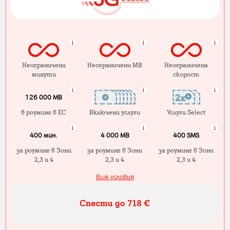
Неограничени
Неограничени MB
Неограничена
минути
скорост
126 000 MB
в роуминг в ЕС
Включени услуги
Услуги Select
400 мин.
4 000 МB
400 SMS
за роуминг в Зони
за роуминг в Зони
за роуминг в Зони
2,3 и 4
2,3 и 4
2,3 и 4
Виж условия