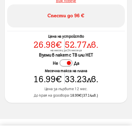
Виж повече
Цена на устройство
26.98
€
52.77
лв.
на месец за 24 месеца
Вземи в пакет с ТВ или НЕТ
Не
Да
Месечна такса на плана
16.99
€
33.23
лв.
Цена за първите 12 мес.
До края на договора:
18.99
€
(
37.14
лв.
)