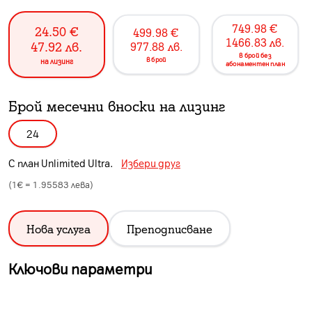
749.98
€
24.50
€
499.98
€
1466.83
лв.
47.92
лв.
977.88
лв.
в брой без
в брой
на лизинг
абонаментен план
Брой месечни вноски на лизинг
24
С план
Unlimited Ultra
.
Избери друг
(1€ =
1.95583
лева)
Нова услуга
Преподписване
Ключови параметри