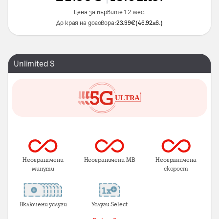
Цена за първите 12 мес.
До края на договора:
23.99
€
(
46.92
лв.
)
Unlimited S
Неограничени
Неограничени MB
Неограничена
минути
скорост
Включени услуги
Услуги Select