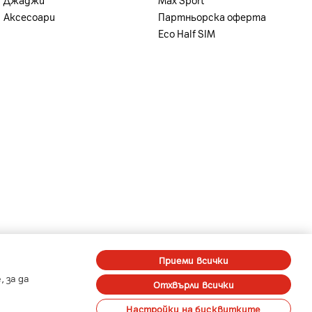
Аксесоари
Партньорска оферта
Eco Half SIM
-
-
A1 Digital
Member of A1 Group
Приеми всички
 за да
Отхвърли всички
Настройки на бисквитките