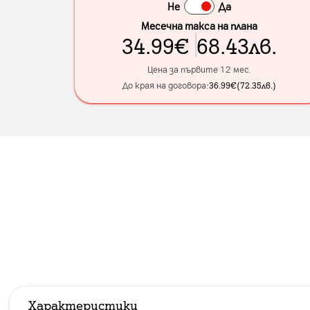
Не
Да
Месечна такса на плана
34.99
€
68.43
лв.
Цена за първите 12 мес.
До края на договора:
36.99
€
(
72.35
лв.
)
Характеристики