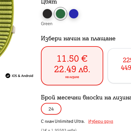
Цвят
Green
Избери начин на плащане
11.50
€
22
22.49
лв.
449
на лизинг
Брой месечни вноски на лизин
24
С план
Unlimited Ultra
.
Избери друг
(1€ =
1.95583
лева)