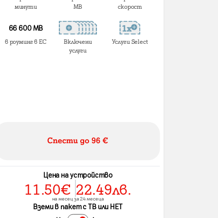
минути
MB
скорост
66 600 MB
в роуминг в ЕС
Включени
Услуги Select
услуги
Цена на устройство
11.50
€
22.49
лв.
на месец за 24 месеца
Вземи в пакет с ТВ или НЕТ