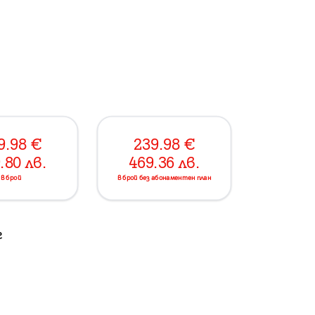
9.98
€
239.98
€
.80
лв.
469.36
лв.
в брой
в брой без абонаментен план
г