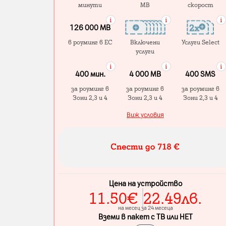
минути
MB
скорост
126 000 MB
в роуминг в ЕС
Включени
Услуги Select
услуги
400 мин.
4 000 МB
400 SMS
за роуминг в
за роуминг в
за роуминг в
Зони 2,3 и 4
Зони 2,3 и 4
Зони 2,3 и 4
Виж условия
Цена на устройство
11.50
€
22.49
лв.
на месец за 24 месеца
Вземи в пакет с ТВ или НЕТ