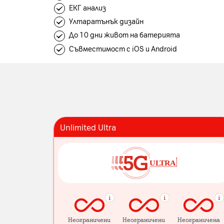
ЕКГ анализ
Ултаратънък дизайн
До 10 дни живот на батерията
Съвместимост с iOS и Android
Unlimited Ultra
Неограничени
Неограничени
Неограничена