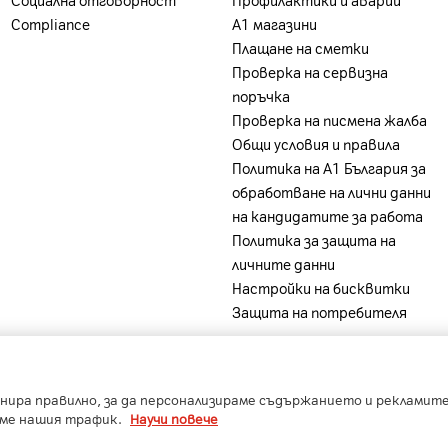
Compliance
А1 магазини
Плащане на сметки
Проверка на сервизна
поръчка
Проверка на писмена жалба
Общи условия и правила
Политика на A1 България за
обработване на лични данни
на кандидатите за работа
Политика за защита на
личните данни
Настройки на бисквитки
Защита на потребителя
-
-
-
-
ia
A1 Belarus
A1 Bulgaria
A1 Macedonia
A1 Slovenia
нира правилно, за да персонализираме съдържанието и рекламите,
Copyright © 2023 A1 Bulgaria.
Protected by reCAPTCHA
аме нашия трафик.
Научи повече