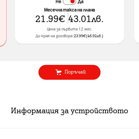
Не
Да
Месечна такса на плана
21.99
€
43.01
лв.
Цена за първите 12 мес.
До края на договора:
23.99
€
(
46.92
лв.
)
Поръчай
Информация за устройството