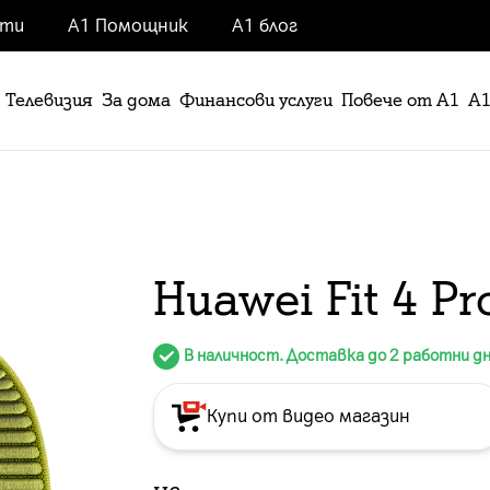
нти
А1 Помощник
А1 блог
Телевизия
За дома
Финансови услуги
Повече от А1
А1
Huawei Fit 4 P
В наличност. Доставка до 2 работни д
Купи от видео магазин