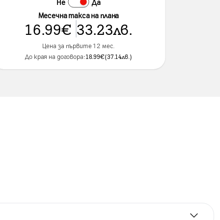
Не
Да
Месечна такса на плана
16.99
€
33.23
лв.
Цена за първите 12 мес.
До края на договора:
18.99
€
(
37.14
лв.
)