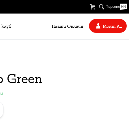
EN
Търсене
 клуб
Плати Oнлайн
Моят А1
ro Green
ни