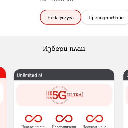
Нова услуга
Преподписване
Избери план
Unlimited M
Неограничени
Неограничени
Неограничена