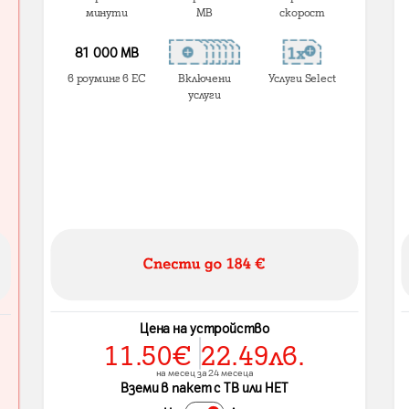
минути
MB
скорост
81 000 МВ
в роуминг в ЕС
Включени
Услуги Select
услуги
Цена на устройство
11.50
€
22.49
лв.
на месец за 24 месеца
Вземи в пакет с ТВ или НЕТ