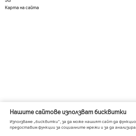
Карта на сайта
Нашите сайтове използват бисквитки
-
-
A1 Austria
A1 Croatia
A1 Serb
Използваме „бисквитки“, за да може нашият сайт да функцио
предоставим функции за социалните мрежи и за да анализир