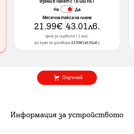
Вземи в пакет с ТВ или НЕТ
Не
Да
Месечна такса на плана
21.99
€
43.01
лв.
Цена за първите 12 мес.
До края на договора:
23.99
€
(
46.92
лв.
)
Поръчай
Информация за устройството