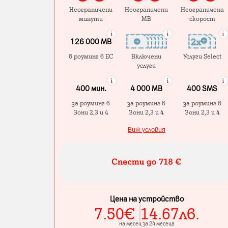
Неограничени
Неограничени
Неограничена
минути
MB
скорост
126 000 MB
в роуминг в ЕС
Включени
Услуги Select
услуги
400 мин.
4 000 МB
400 SMS
за роуминг в
за роуминг в
за роуминг в
Зони 2,3 и 4
Зони 2,3 и 4
Зони 2,3 и 4
Виж условия
Цена на устройство
7.50
€
14.67
лв.
на месец за 24 месеца