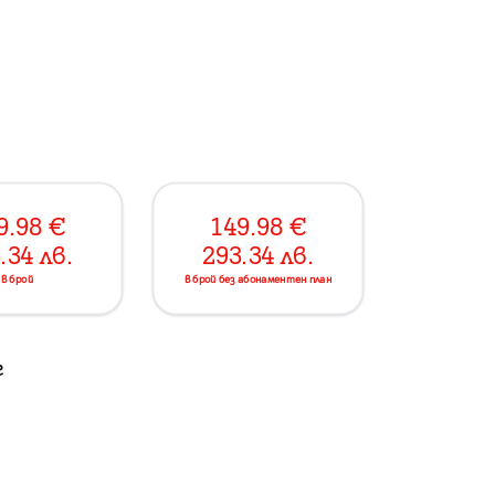
9.98
€
149.98
€
.34
лв.
293.34
лв.
в брой
в брой без абонаментен план
г