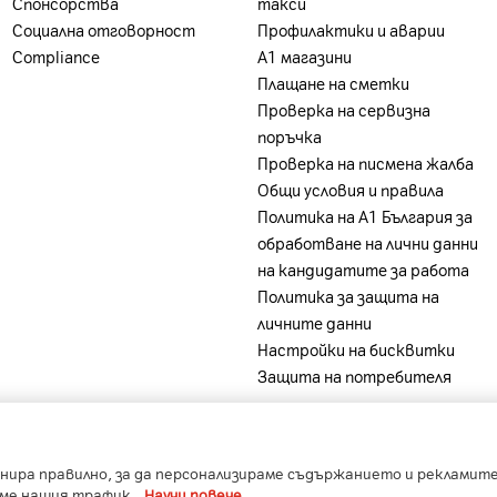
Спонсорства
такси
Социална отговорност
Профилактики и аварии
Compliance
А1 магазини
Плащане на сметки
Проверка на сервизна
поръчка
Проверка на писмена жалба
Общи условия и правила
Политика на A1 България за
обработване на лични данни
на кандидатите за работа
Политика за защита на
личните данни
Настройки на бисквитки
Защита на потребителя
-
-
-
-
ia
A1 Belarus
A1 Bulgaria
A1 Macedonia
A1 Slovenia
нира правилно, за да персонализираме съдържанието и рекламите,
Copyright © 2023 A1 Bulgaria.
Protected by reCAPTCHA
аме нашия трафик.
Научи повече