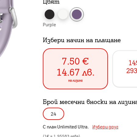
Цвят
Purple
Избери начин на плащане
7.50
€
14
14.67
лв.
293
на лизинг
Брой месечни вноски на лизин
24
С план
Unlimited Ultra
.
Избери друг
(1€ =
1.95583
лева)