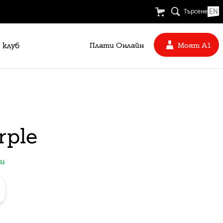
EN
Търсене
 клуб
Плати Oнлайн
Моят А1
rple
ни