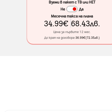
Вземи в пакет с ТВ или НЕТ
Не
Да
Месечна такса на плана
34.99
€
68.43
лв.
Цена за първите 12 мес.
До края на договора:
36.99
€
(
72.35
лв.
)