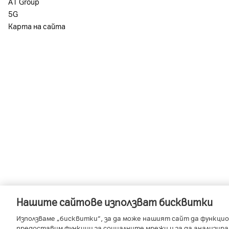
А1 Group
5G
Карта на сайта
Нашите сайтове използват бисквитки
-
-
A1 Austria
A1 Croatia
A1 Serb
Използваме „бисквитки“, за да може нашият сайт да функцио
предоставим функции за социалните мрежи и за да анализир