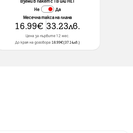
Вземи в пакет с ТВ или НЕТ
Не
Да
Месечна такса на плана
16.99
€
33.23
лв.
Цена за първите 12 мес.
До края на договора:
18.99
€
(
37.14
лв.
)