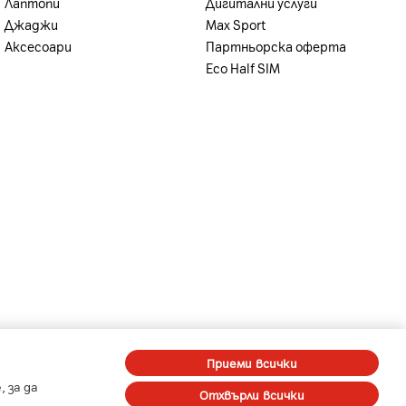
Лаптопи
Дигитални услуги
Джаджи
Max Sport
Аксесоари
Партньорска оферта
Eco Half SIM
-
-
A1 Digital
Member of A1 Group
Приеми всички
 за да
Отхвърли всички