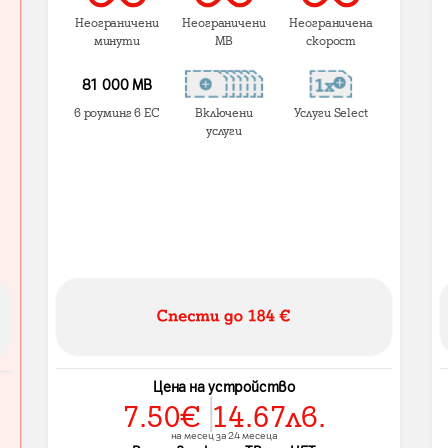
Неограничени
Неограничени
Неограничена
минути
MB
скорост
81 000 МВ
в роуминг в ЕС
Включени
Услуги Select
услуги
Цена на устройство
7.50
€
14.67
лв.
на месец за 24 месеца