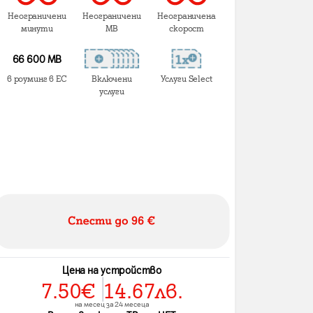
Неограничени
Неограничени
Неограничена
минути
MB
скорост
66 600 MB
в роуминг в ЕС
Включени
Услуги Select
услуги
Цена на устройство
7.50
€
14.67
лв.
на месец за 24 месеца