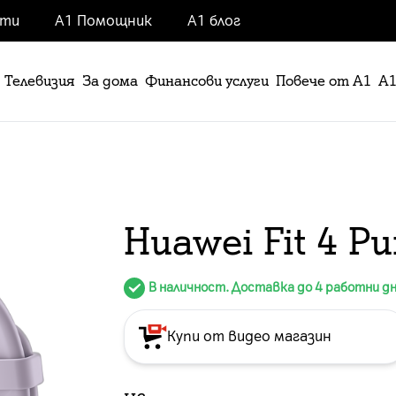
нти
А1 Помощник
А1 блог
Телевизия
За дома
Финансови услуги
Повече от А1
А1
Huawei Fit 4 Pu
В наличност. Доставка до 4 работни д
Купи от видео магазин