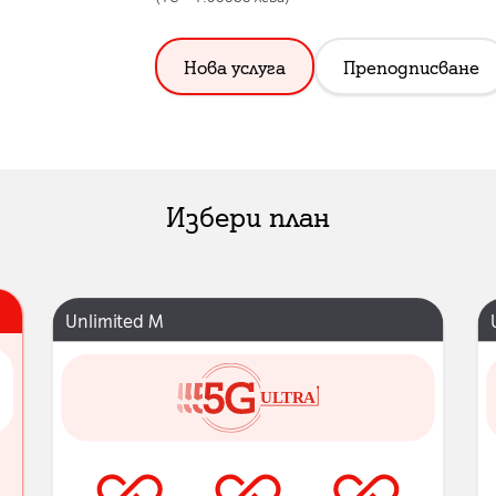
Нова услуга
Преподписване
Избери план
Unlimited M