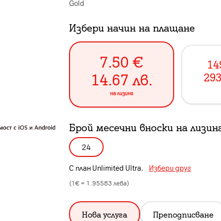
Gold
Избери начин на плащане
7.50
€
14
14.67
лв.
293
на лизинг
Брой месечни вноски на лизин
24
С план
Unlimited Ultra
.
Избери друг
(1€ =
1.95583
лева)
Нова услуга
Преподписване