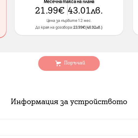
Месечна такса на плана
21.99
€
43.01
лв.
Цена за първите 12 мес.
До края на договора:
23.99
€
(
46.92
лв.
)
Поръчай
Информация за устройството