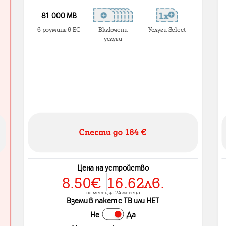
81 000 МВ
в роуминг в ЕС
Включени
Услуги Select
услуги
Цена на устройство
8.50
€
16.62
лв.
на месец за 24 месеца
Вземи в пакет с ТВ или НЕТ
Не
Да