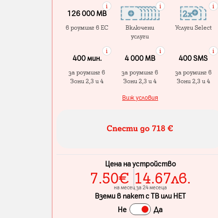
126 000 MB
в роуминг в ЕС
Включени
Услуги Select
услуги
400 мин.
4 000 МB
400 SMS
за роуминг в
за роуминг в
за роуминг в
Зони 2,3 и 4
Зони 2,3 и 4
Зони 2,3 и 4
Виж условия
Цена на устройство
7.50
€
14.67
лв.
на месец за 24 месеца
Вземи в пакет с ТВ или НЕТ
Не
Да