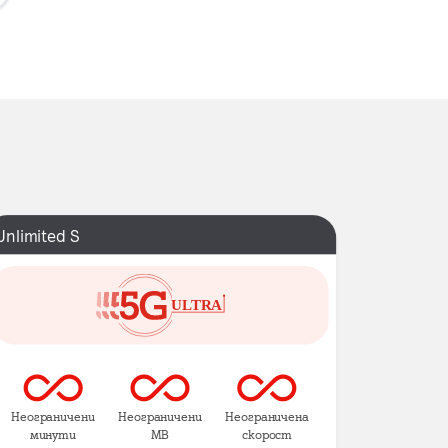
Unlimited S
Неограничени
Неограничени
Неограничена
минути
MB
скорост