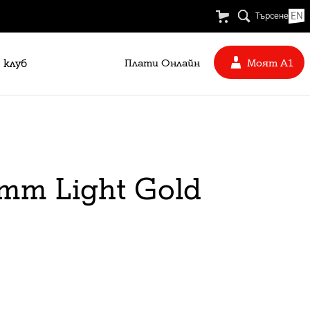
EN
Търсене
 клуб
Плати Oнлайн
Моят А1
mm Light Gold