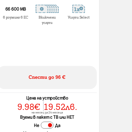
66 600 MB
в роуминг в ЕС
Включени
Услуги Select
услуги
Цена на устройство
9.98
€
19.52
лв.
на месец за 24 месеца
Вземи в пакет с ТВ или НЕТ
Не
Да