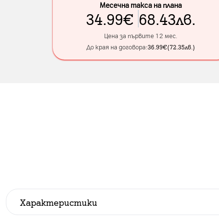
Месечна такса на плана
34.99
€
68.43
лв.
Цена за първите 12 мес.
До края на договора:
36.99
€
(
72.35
лв.
)
Характеристики