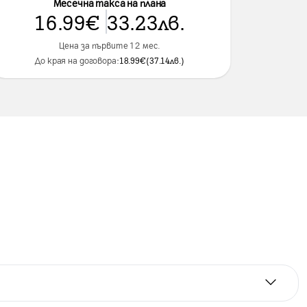
Месечна такса на плана
16.99
€
33.23
лв.
Цена за първите 12 мес.
До края на договора:
18.99
€
(
37.14
лв.
)