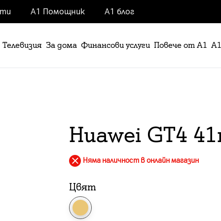
нти
А1 Помощник
А1 блог
Телевизия
За дома
Финансови услуги
Повече от А1
А1
Huawei GT4 41
Няма наличност в онлайн магазин
Цвят