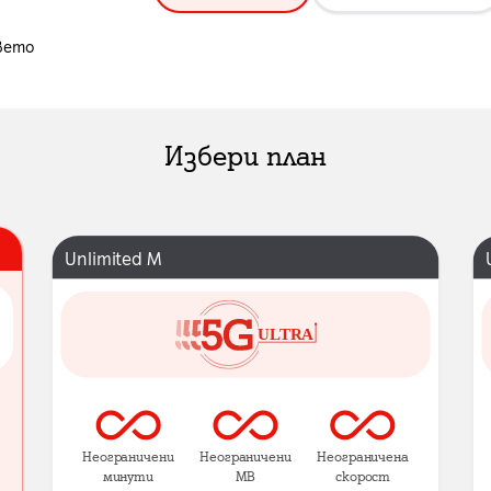
вето
Избери план
Unlimited M
Неограничени
Неограничени
Неограничена
минути
MB
скорост