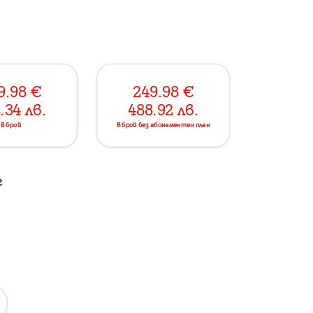
9.98
€
249.98
€
.34
лв.
488.92
лв.
в брой
в брой без абонаментен план
г