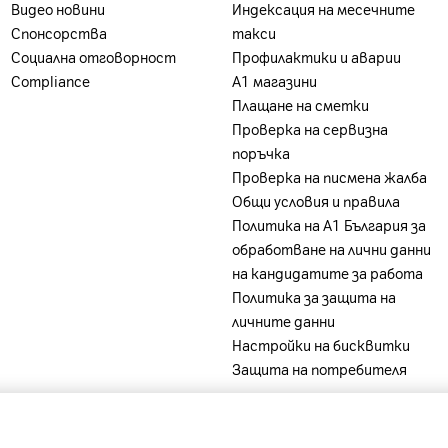
Видео новини
Индексация на месечните
Спонсорства
такси
Социална отговорност
Профилактики и аварии
Compliance
А1 магазини
Плащане на сметки
Проверка на сервизна
поръчка
Проверка на писмена жалба
Общи условия и правила
Политика на A1 България за
обработване на лични данни
на кандидатите за работа
Политика за защита на
личните данни
Настройки на бисквитки
Защита на потребителя
-
-
-
-
ia
A1 Belarus
A1 Bulgaria
A1 Macedonia
A1 Slovenia