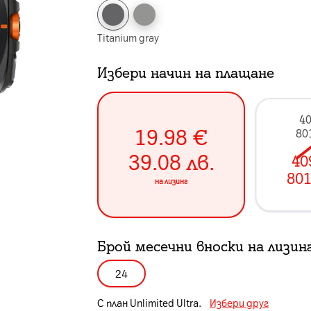
Titanium gray
Избери начин на плащане
40
19.98
€
80
39.08
лв.
40
801
на лизинг
Брой месечни вноски на лизин
24
С план
Unlimited Ultra
.
Избери друг