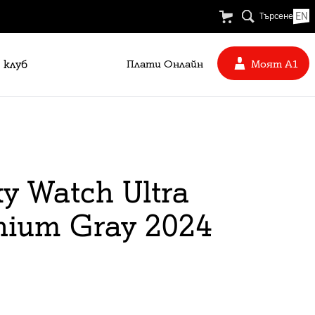
EN
Търсене
 клуб
Плати Oнлайн
Моят А1
y Watch Ultra
nium Gray 2024