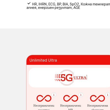
HR, IHRN, ECG, BP, BIA, SpO2, Кожна темпера
апнея, енергиен резултат, AGE
Unlimited Ultra
Неограничени
Неограничени
Неограничена
минути
MB
скорост