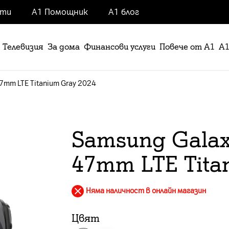
нти
А1 Помощник
А1 блог
Телевизия
За дома
Финансови услуги
Повече от А1
А1
47mm LTE Titanium Gray 2024
Samsung Galax
47mm LTE Tita
Няма наличност в онлайн магазин
Цвят