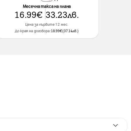
Месечна такса на плана
16.99
€
33.23
лв.
Цена за първите 12 мес.
До края на договора:
18.99
€
(
37.14
лв.
)