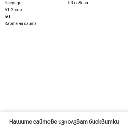
Награди
HR новини
А1 Group
5G
Карта на сайта
Нашите сайтове използват бисквитки
-
-
A1 Austria
A1 Croatia
A1 Serb