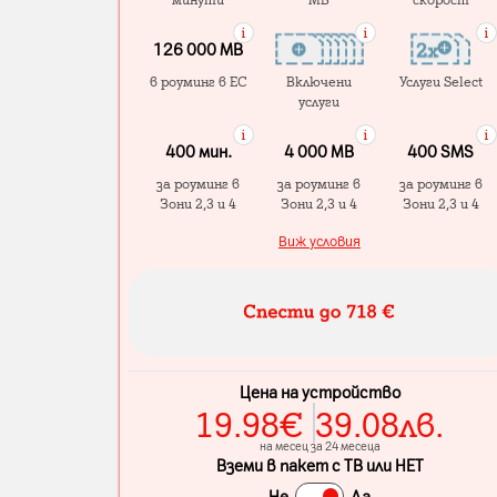
126 000 MB
в роуминг в ЕС
Включени
Услуги Select
услуги
400 мин.
4 000 МB
400 SMS
за роуминг в
за роуминг в
за роуминг в
Зони 2,3 и 4
Зони 2,3 и 4
Зони 2,3 и 4
Виж условия
Цена на устройство
19.98
€
39.08
лв.
на месец за 24 месеца
Вземи в пакет с ТВ или НЕТ
Не
Да