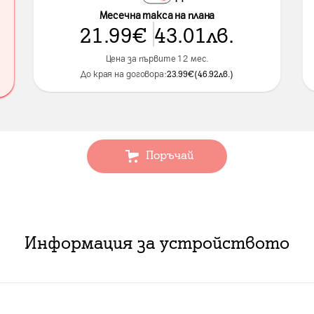
Месечна такса на плана
21.99
€
43.01
лв.
Цена за първите 12 мес.
До края на договора:
23.99
€
(
46.92
лв.
)
Поръчай
Информация за устройството