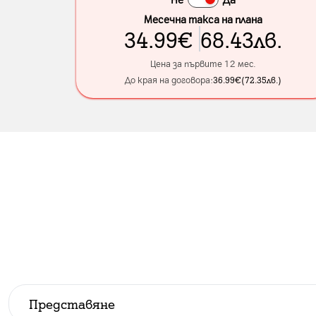
Месечна такса на плана
34.99
€
68.43
лв.
Цена за първите 12 мес.
До края на договора:
36.99
€
(
72.35
лв.
)
Представяне