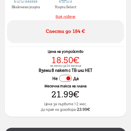
Включени услуги
Услуги Select
Виж повече
Цена на устройство
18.50
€
на месец за 24 месеца
Вземи в пакет с ТВ или НЕТ
Не
Да
Месечна такса на плана
21.99
€
Цена за първите 12 мес.
23.99
€
До края на договора: