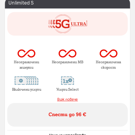
Unlimited S
Неограничени
Неограничени MB
Неограничена
минути
скорост
Включени услуги
Услуги Select
Виж повече