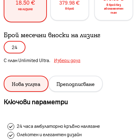
18.50
€
379.98
€
в брой без
в брой
абонаментен
на лизинг
план
Брой месечни вноски на лизинг
24
С план
Unlimited Ultra
.
Избери друг
Нова услуга
Преподписване
Ключови параметри
24 часа амбулаторно кръвно налягане
Олекотен и елегантен дизайн