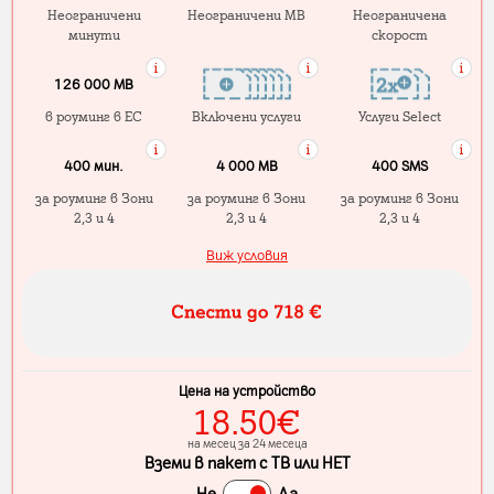
Неограничени
Неограничени MB
Неограничена
минути
скорост
126 000 MB
в роуминг в ЕС
Включени услуги
Услуги Select
400 мин.
4 000 МB
400 SMS
за роуминг в Зони
за роуминг в Зони
за роуминг в Зони
2,3 и 4
2,3 и 4
2,3 и 4
Виж условия
Цена на устройство
18.50
€
на месец за 24 месеца
Вземи в пакет с ТВ или НЕТ
Не
Да