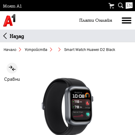
EN
Моят А1
Плати Oнлайн
Назад
Начало
Устройства
Smart Watch Huawei D2 Black
Slide 1 of 5
Сравни