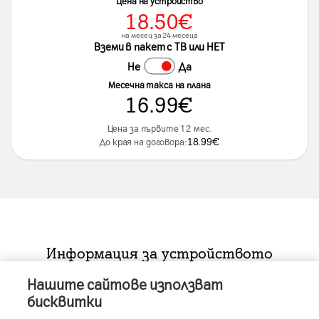
Цена на устройство
18.50
€
на месец за 24 месеца
Вземи в пакет с ТВ или НЕТ
Не
Да
Месечна такса на плана
16.99
€
Цена за първите 12 мес.
18.99
€
До края на договора:
Информация за устройството
Нашите сайтове използват
бисквитки
Представяне