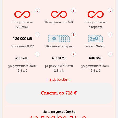
Неограничени
Неограничени MB
Неограничена
минути
скорост
126 000 MB
в роуминг в ЕС
Включени услуги
Услуги Select
400 мин.
4 000 МB
400 SMS
за роуминг в Зони
за роуминг в Зони
за роуминг в Зони
2,3 и 4
2,3 и 4
2,3 и 4
Виж условия
Цена на устройство