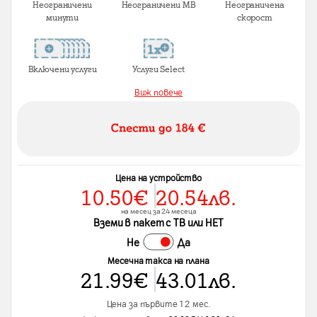
Неограничени
Неограничени MB
Неограничена
минути
скорост
Включени услуги
Услуги Select
Виж повече
Цена на устройство
10.50
€
20.54
лв.
на месец за 24 месеца
Вземи в пакет с ТВ или НЕТ
Не
Да
Месечна такса на плана
21.99
€
43.01
лв.
Цена за първите 12 мес.