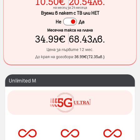
10.50
€
20.54
лв.
на месец за 24 месеца
Вземи в пакет с ТВ или НЕТ
Не
Да
Месечна такса на плана
34.99
€
68.43
лв.
Цена за първите 12 мес.
До края на договора:
36.99
€
(
72.35
лв.
)
Unlimited M