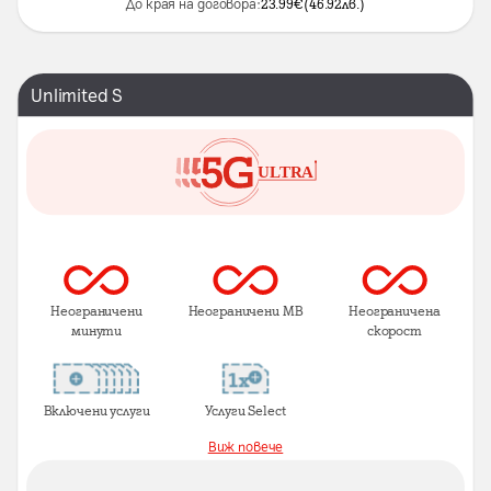
До края на договора:
23.99
€
(
46.92
лв.
)
Unlimited S
Неограничени
Неограничени MB
Неограничена
минути
скорост
Включени услуги
Услуги Select
Виж повече