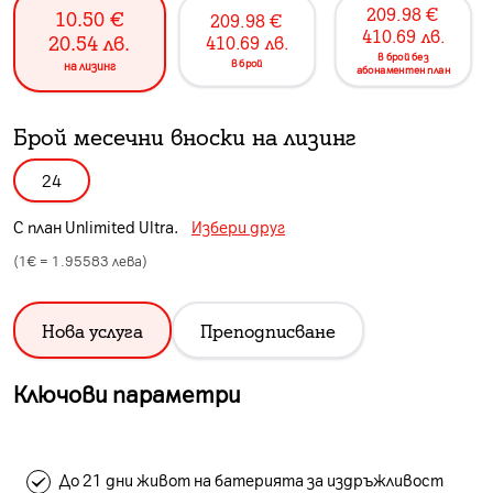
209.98
€
10.50
€
209.98
€
410.69
лв.
20.54
лв.
410.69
лв.
в брой без
в брой
на лизинг
абонаментен план
Брой месечни вноски на лизинг
24
С план
Unlimited Ultra
.
Избери друг
(1€ =
1.95583
лева)
Нова услуга
Преподписване
Ключови параметри
До 21 дни живот на батерията за издръжливост