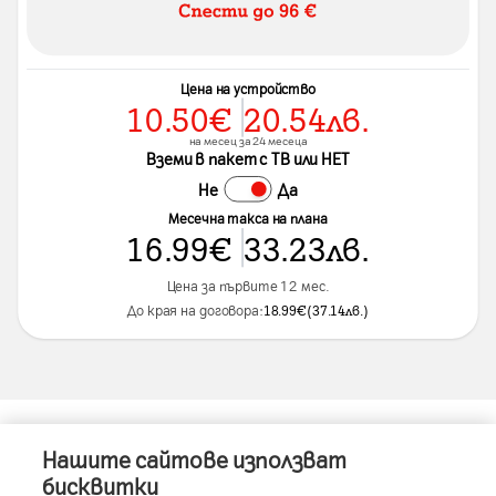
Цена на устройство
10.50
€
20.54
лв.
на месец за 24 месеца
Вземи в пакет с ТВ или НЕТ
Не
Да
Месечна такса на плана
16.99
€
33.23
лв.
Цена за първите 12 мес.
До края на договора:
18.99
€
(
37.14
лв.
)
Нашите сайтове използват
Информация за устройството
бисквитки