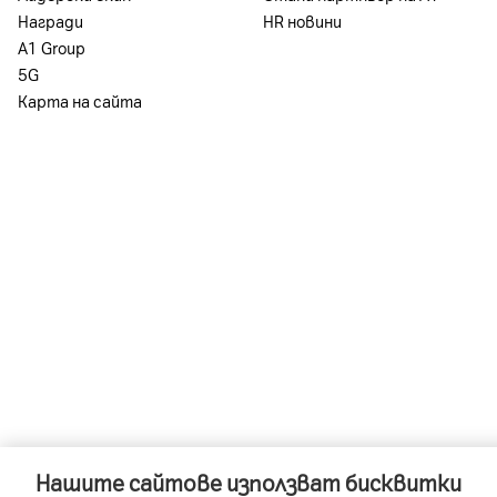
За повече информация: *88 и в магазините 
Награди
HR новини
А1 Group
5G
Карта на сайта
Нашите сайтове използват бисквитки
-
-
A1 Austria
A1 Croatia
A1 Serb