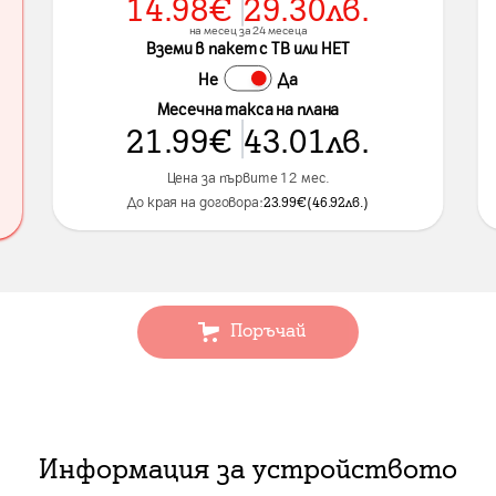
14.98
€
29.30
лв.
на месец за 24 месеца
Вземи в пакет с ТВ или НЕТ
Не
Да
Месечна такса на плана
21.99
€
43.01
лв.
Цена за първите 12 мес.
До края на договора:
23.99
€
(
46.92
лв.
)
Поръчай
Информация за устройството