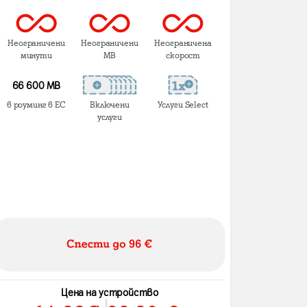
Неограничени
Неограничени
Неограничена
минути
MB
скорост
66 600 MB
в роуминг в ЕС
Включени
Услуги Select
услуги
Цена на устройство