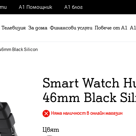
нти
А1 Помощник
А1 блог
Телевизия
За дома
Финансови услуги
Повече от А1
А1
46mm Black Silicon
Smart Watch H
46mm Black Sil
Няма наличност в онлайн магазин
Цвят