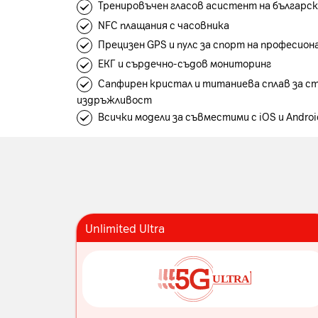
Тренировъчен гласов асистент на българс
NFC плащания с часовника
Прецизен GPS и пулс за спорт на професион
ЕКГ и сърдечно-съдов мониторинг
Сапфирен кристал и титаниева сплав за ст
издръжливост
Всички модели за съвместими с iOS и Androi
Unlimited Ultra