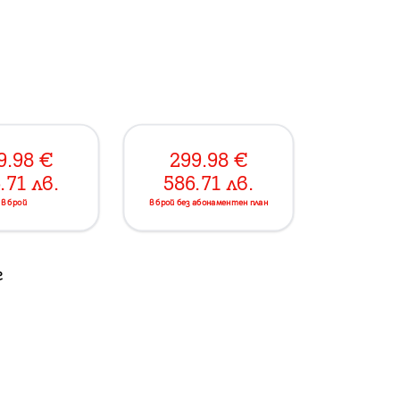
9.98
€
299.98
€
.71
лв.
586.71
лв.
в брой
в брой без абонаментен план
г