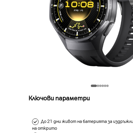
Ключови параметри
До 21 дни живот на батерията за издръжл
на открито