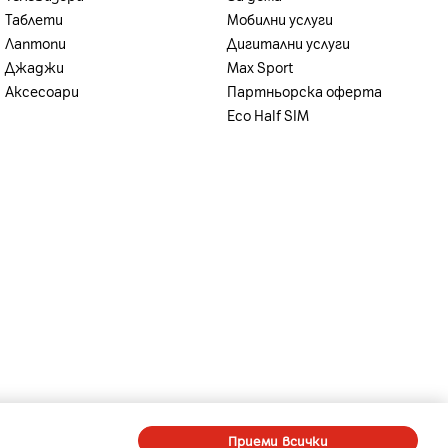
Таблети
Мобилни услуги
Лаптопи
Дигитални услуги
Джаджи
Max Sport
Аксесоари
Партньорска оферта
Eco Half SIM
-
-
A1 Digital
Member of A1 Group
Приеми всички