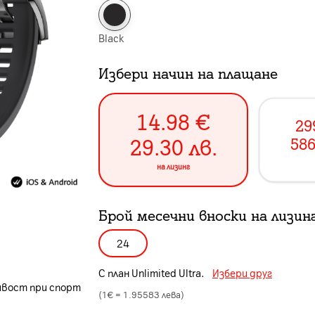
Black
Избери начин на плащане
14.98
€
29
29.30
лв.
586
на лизинг
Брой месечни вноски на лизин
24
С план
Unlimited Ultra
.
Избери друг
ивост при спорт
(1€ =
1.95583
лева)