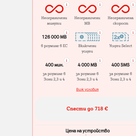
Неограничени
Неограничени
Неограничена
минути
MB
скорост
126 000 MB
в роуминг в ЕС
Включени
Услуги Select
услуги
400 мин.
4 000 МB
400 SMS
за роуминг в
за роуминг в
за роуминг в
Зони 2,3 и 4
Зони 2,3 и 4
Зони 2,3 и 4
Виж условия
Цена на устройство