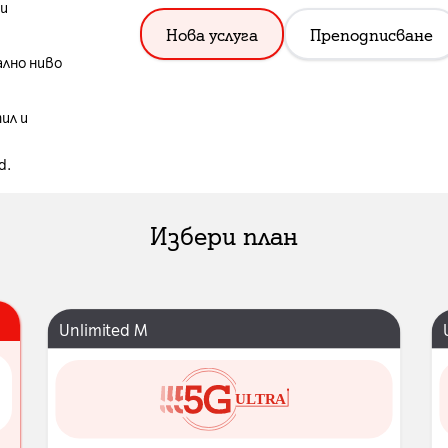
ки
Нова услуга
Преподписване
ално ниво
ил и
d.
Избери план
Unlimited M