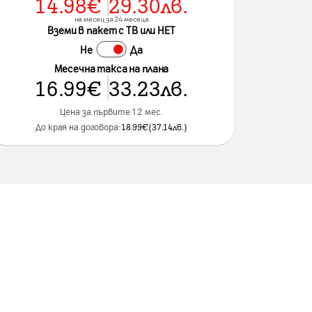
14.98
€
29.30
лв.
на месец за 24 месеца
Вземи в пакет с ТВ или НЕТ
Не
Да
Месечна такса на плана
16.99
€
33.23
лв.
Цена за първите 12 мес.
До края на договора:
18.99
€
(
37.14
лв.
)