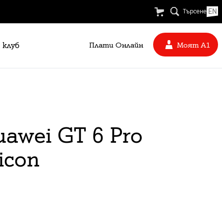
EN
Търсене
 клуб
Плати Oнлайн
Моят А1
uawei GT 6 Pro
icon