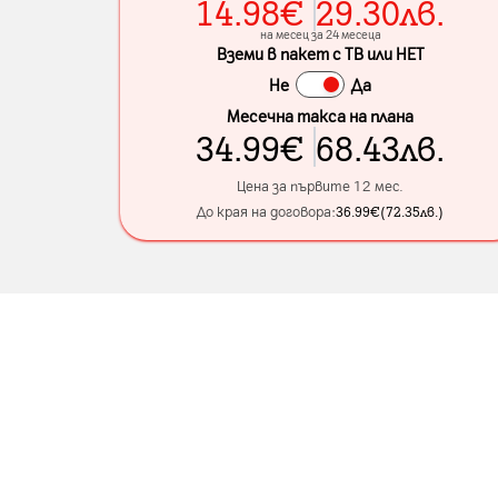
14.98
€
29.30
лв.
на месец за 24 месеца
Вземи в пакет с ТВ или НЕТ
Не
Да
Месечна такса на плана
34.99
€
68.43
лв.
Цена за първите 12 мес.
До края на договора:
36.99
€
(
72.35
лв.
)