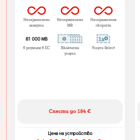
Неограничени
Неограничени
Неограничена
минути
MB
скорост
81 000 МВ
в роуминг в ЕС
Включени
Услуги Select
услуги
Цена на устройство