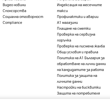
на А1 България или партньорската мрежа.
Видео новини
Индексация на месечните
Спонсорства
такси
Социална отговорност
Профилактики и аварии
Compliance
А1 магазини
Плащане на сметки
Проверка на сервизна
поръчка
Проверка на писмена жалба
Общи условия и правила
Политика на A1 България за
обработване на лични данни
на кандидатите за работа
Политика за защита на
личните данни
Настройки на бисквитки
Защита на потребителя
-
-
-
-
ia
A1 Belarus
A1 Bulgaria
A1 Macedonia
A1 Slovenia