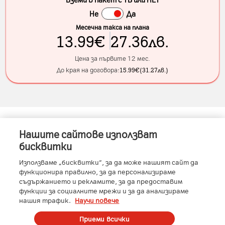
Не
Да
Месечна такса на плана
13.99
€
27.36
лв.
Цена за първите 12 мес.
До края на договора:
15.99
€
(
31.27
лв.
)
Нашите сайтове използват
Информация за устройството
бисквитки
Използваме „бисквитки“, за да може нашият сайт да
функционира правилно, за да персонализираме
съдържанието и рекламите, за да предоставим
Характеристики
функции за социалните мрежи и за да анализираме
нашия трафик.
Научи повече
Производител
:
Apple
Вид SIM карта
:
eSIM
Условия
Приеми всички