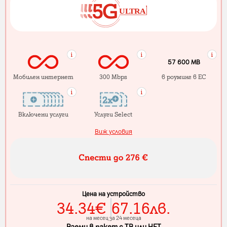
57 600 MB
Мобилен интернет
300 Mbps
в роуминг в ЕС
Включени услуги
Услуги Select
Виж условия
Цена на устройство
34.34
€
67.16
лв.
на месец за 24 месеца
Вземи в пакет с ТВ или НЕТ