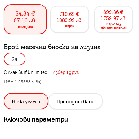
899.86
€
34.34
€
710.69
€
1759.97
лв.
67.16
лв.
1389.99
лв.
в брой без
в брой
на лизинг
абонаментен план
Брой месечни вноски на лизинг
24
С план
Surf Unlimited
.
Избери друг
(1€ =
1.95583
лева)
Нова услуга
Преподписване
Ключови параметри