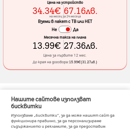
Цена на устройство
34.34
€
67.16
лв.
на месец за 24 месеца
Вземи в пакет с ТВ или НЕТ
Не
Да
Месечна такса на плана
13.99
€
27.36
лв.
Цена за първите 12 мес.
До края на договора:
15.99
€
(
31.27
лв.
)
Нашите сайтове използват
Информация за устройството
бисквитки
Използваме „бисквитки“, за да може нашият сайт да
функционира правилно, за да персонализираме
съдържанието и рекламите, за да предоставим
Характеристики