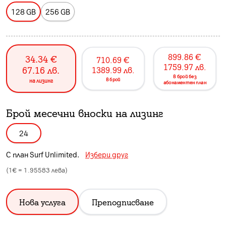
128 GB
256 GB
899.86
€
34.34
€
710.69
€
1759.97
лв.
67.16
лв.
1389.99
лв.
в брой без
в брой
на лизинг
абонаментен план
Брой месечни вноски на лизинг
24
С план
Surf Unlimited
.
Избери друг
(1€ =
1.95583
лева)
Нова услуга
Преподписване