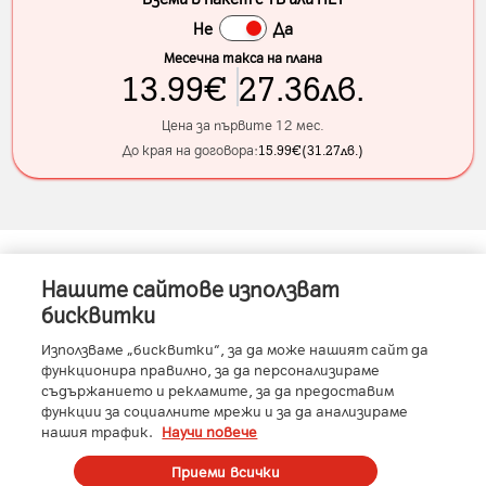
Не
Да
Месечна такса на плана
13.99
€
27.36
лв.
Цена за първите 12 мес.
До края на договора:
15.99
€
(
31.27
лв.
)
Нашите сайтове използват
Информация за устройството
бисквитки
Използваме „бисквитки“, за да може нашият сайт да
функционира правилно, за да персонализираме
съдържанието и рекламите, за да предоставим
Характеристики
функции за социалните мрежи и за да анализираме
нашия трафик.
Научи повече
Производител
:
Apple
Вид SIM карта
:
eSIM
Условия
Приеми всички