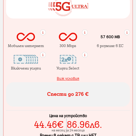
57 600 MB
Мобилен интернет
300 Mbps
в роуминг в ЕС
Включени услуги
Услуги Select
Виж условия
Цена на устройство
44.46
€
86.96
лв.
на месец за 24 месеца
Вземи в пакет с ТВ или НЕТ