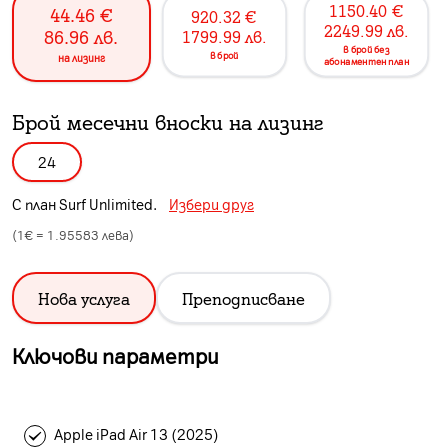
1150.40
€
44.46
€
920.32
€
2249.99
лв.
86.96
лв.
1799.99
лв.
в брой без
в брой
на лизинг
абонаментен план
Брой месечни вноски на лизинг
24
С план
Surf Unlimited
.
Избери друг
(1€ =
1.95583
лева)
Нова услуга
Преподписване
Ключови параметри
Apple iPad Air 13 (2025)