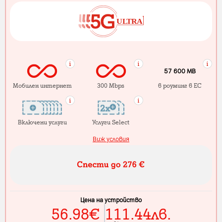
57 600 MB
Мобилен интернет
300 Mbps
в роуминг в ЕС
Включени услуги
Услуги Select
Виж условия
Цена на устройство
56.98
€
111.44
лв.