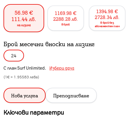
1394.98
€
56.98
€
1169.98
€
2728.34
лв.
111.44
лв.
2288.28
лв.
в брой без
в брой
на лизинг
абонаментен план
Брой месечни вноски на лизинг
24
С план
Surf Unlimited
.
Избери друг
(1€ =
1.95583
лева)
Нова услуга
Преподписване
Ключови параметри