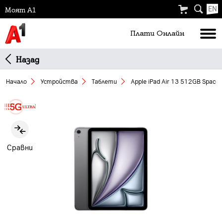
EN
Моят А1
Плати Oнлайн
Назад
Начало
Устройства
Таблети
Apple iPad Air 13 512GB Space
Slide 1 of 2
Сравни