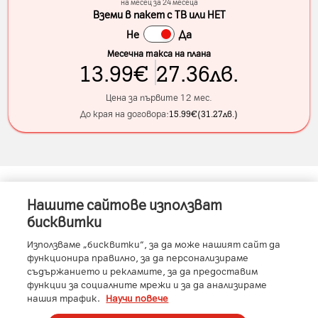
на месец за 24 месеца
Вземи в пакет с ТВ или НЕТ
Не
Да
Месечна такса на плана
13.99
€
27.36
лв.
Цена за първите 12 мес.
До края на договора:
15.99
€
(
31.27
лв.
)
Нашите сайтове използват
Информация за устройството
бисквитки
Използваме „бисквитки“, за да може нашият сайт да
функционира правилно, за да персонализираме
съдържанието и рекламите, за да предоставим
Характеристики
функции за социалните мрежи и за да анализираме
нашия трафик.
Научи повече
RAM
:
12GB