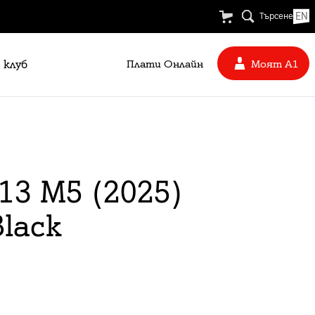
EN
Търсене
 клуб
Плати Oнлайн
Моят А1
 13 M5 (2025)
lack