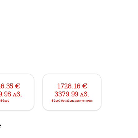
6.35
€
1728.16
€
9.98
лв.
3379.99
лв.
в брой
в брой без абонаментен план
г