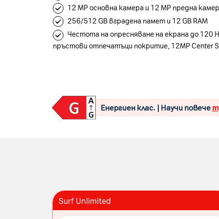
12 MP основна камера и 12 MP предна каме
256/512 GB вградена памет и 12 GB RAM
Честота на опресняване на екрана до 120 H
пръстови отпечатъци покритие, 12MP Center S
Енергиен клас. | Научи повече
т
Surf Unlimited