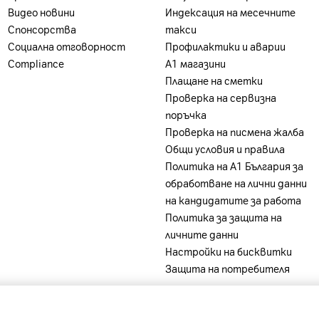
на А1 България или партньорската мрежа.
Видео новини
Индексация на месечните
Спонсорства
такси
Социална отговорност
Профилактики и аварии
Compliance
А1 магазини
0, 1700/2100, 1900, 2100 MHz)
Плащане на сметки
 12, 13, 14, 17, 18, 19, 20, 21, 25, 26, 28, 29, 30, 32, 66, 
Проверка на сервизна
12, n14, n20, n25, n26, n28, n29, n30, n38, n40, n41, n48
поръчка
Проверка на писмена жалба
W USB-C Адаптер, кърпа за полиране"
Общи условия и правила
Политика на A1 България за
обработване на лични данни
на кандидатите за работа
Политика за защита на
личните данни
Настройки на бисквитки
Защита на потребителя
-
-
-
-
ia
A1 Belarus
A1 Bulgaria
A1 Macedonia
A1 Slovenia