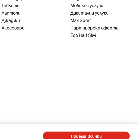
Таблети
Мобилни услуги
Лаптопи
Дигитални услуги
Джаджи
Max Sport
Аксесоари
Партньорска оферта
Eco Half SIM
71) TD-LTE (Bands 34, 38, 39, 40, 41, 42, 48)"
, n66, n70, n71, n75, n77, n78, n79)
-
-
A1 Digital
Member of A1 Group
Приеми всички