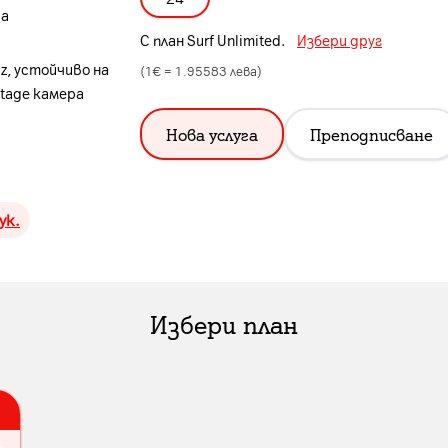
ра
С план
Surf Unlimited
.
Избери друг
z, устойчиво на
(1€ =
1.95583
лева)
tage камера
Нова услуга
Преподписване
ук.
Избери план