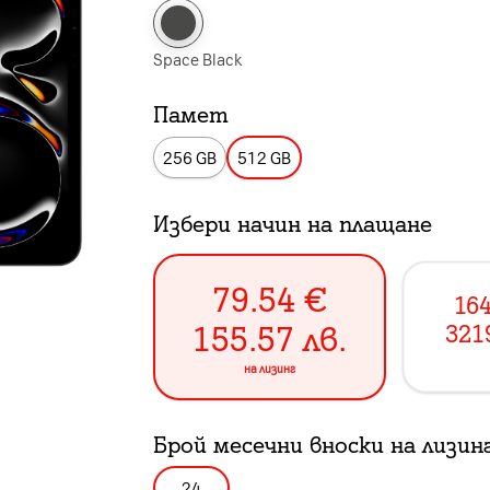
Space Black
Памет
256 GB
512 GB
Избери начин на плащане
79.54
€
164
155.57
лв.
321
на лизинг
Брой месечни вноски на лизин
24