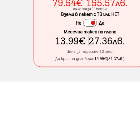
79.54
€
155.57
лв.
на месец за 24 месеца
Вземи в пакет с ТВ или НЕТ
Не
Да
Месечна такса на плана
13.99
€
27.36
лв.
Цена за първите 12 мес.
До края на договора:
15.99
€
(
31.27
лв.
)