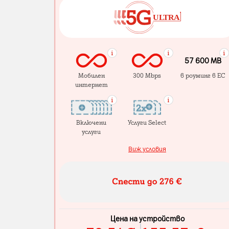
57 600 MB
Мобилен
300 Mbps
в роуминг в ЕС
интернет
Включени
Услуги Select
услуги
Виж условия
Цена на устройство