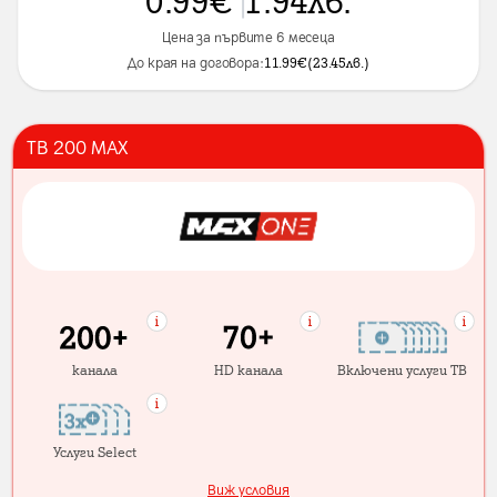
Цена за първите 6 месеца
До края на договора:
11.99
€
(
23.45
лв.
)
ТВ 200 MAX
канала
HD канала
Включени услуги ТВ
Услуги Select
Виж условия