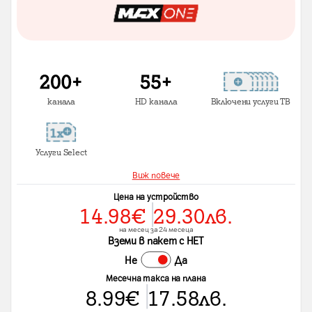
канала
HD канала
Включени услуги ТВ
Услуги Select
Виж повече
Цена на устройство
14.98
€
29.30
лв.
на месец за 24 месеца
Вземи в пакет с НЕТ
Не
Да
Месечна такса на плана
8.99
€
17.58
лв.