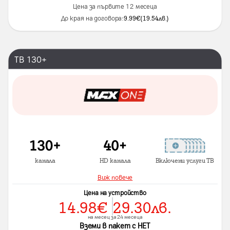
Цена за първите 12 месеца
До края на договора:
9.99
€
(
19.54
лв.
)
ТВ 130+
канала
HD канала
Включени услуги ТВ
Виж повече
Цена на устройство
14.98
€
29.30
лв.
на месец за 24 месеца
Вземи в пакет с НЕТ