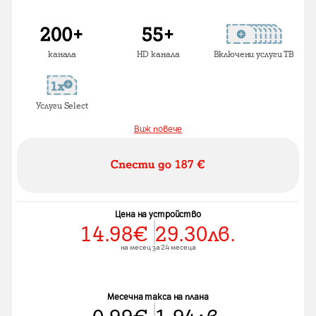
канала
HD канала
Включени услуги ТВ
Услуги Select
Виж повече
Цена на устройство
14.98
€
29.30
лв.
на месец за 24 месеца
Месечна такса на плана
0.99
€
1.94
лв.