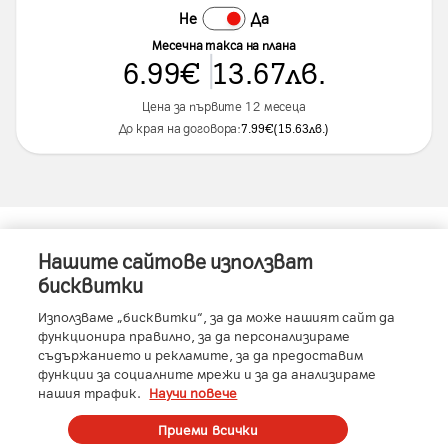
Не
Да
Месечна такса на плана
6.99
€
13.67
лв.
Цена за първите 12 месеца
До края на договора:
7.99
€
(
15.63
лв.
)
Нашите сайтове използват
Информация за устройството
бисквитки
Използваме „бисквитки“, за да може нашият сайт да
функционира правилно, за да персонализираме
съдържанието и рекламите, за да предоставим
Характеристики
функции за социалните мрежи и за да анализираме
нашия трафик.
Научи повече
Производител
:
Hisense
Условия
Приеми всички