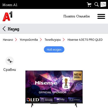
EN
Моят А1
Плати Oнлайн
Назад
Начало
Устройства
Телевизори
Hisense 43E7S PRO QLED
Нов модел
Slide 1 of 6
Сравни