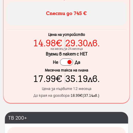
Цена на устройство
14.98
€
29.30
лв.
на месец за 24 месеца
Вземи в пакет с НЕТ
Не
Да
Месечна такса на плана
17.99
€
35.19
лв.
Цена за първите 12 месеца
До края на договора:
18.99
€
(
37.14
лв.
)
ТВ 200+