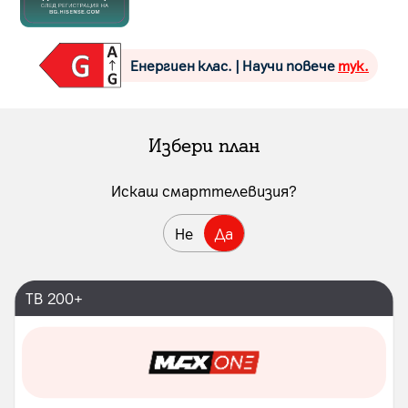
Енергиен клас. | Научи повече
тук.
Избери план
Искаш смарттелевизия?
Не
Да
ТВ 200+