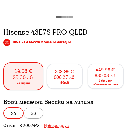
Hisense 43E7S PRO QLED
Няма наличност в онлайн магазин
449.98
€
14.98
€
309.98
€
880.08
лв.
29.30
лв.
606.27
лв.
в брой без
в брой
на лизинг
абонаментен план
Брой месечни вноски на лизинг
24
36
С план
ТВ 200 MAX
.
Избери друг