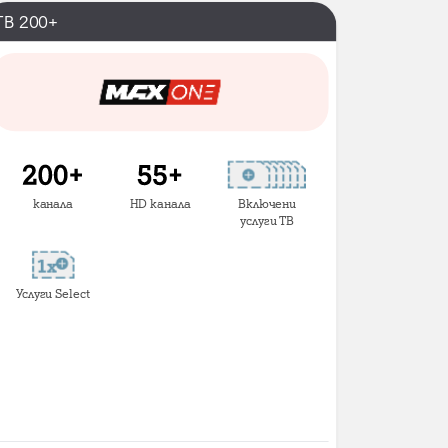
ТВ 200+
канала
HD канала
Включени
услуги ТВ
Услуги Select