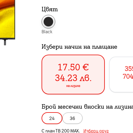
Цвят
Black
Избери начин на плащане
17.50
€
35
34.23
лв.
704
на лизинг
Брой месечни вноски на лизин
24
36
С план
ТВ 200 MAX
.
Избери друг