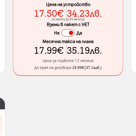
Цена на устройство
17.50
€
34.23
лв.
на месец за 24 месеца
Вземи в пакет с НЕТ
Не
Да
Месечна такса на плана
17.99
€
35.19
лв.
Цена за първите 12 месеца
До края на договора:
18.99
€
(
37.14
лв.
)