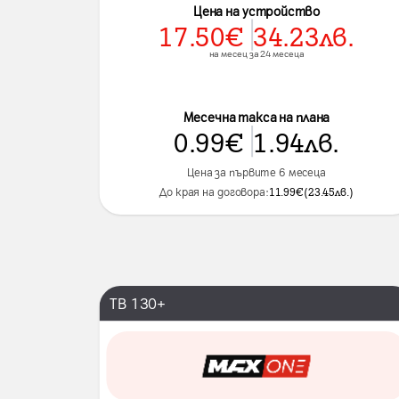
Цена на устройство
17.50
€
34.23
лв.
на месец за 24 месеца
Месечна такса на плана
0.99
€
1.94
лв.
Цена за първите 6 месеца
До края на договора:
11.99
€
(
23.45
лв.
)
ТВ 130+