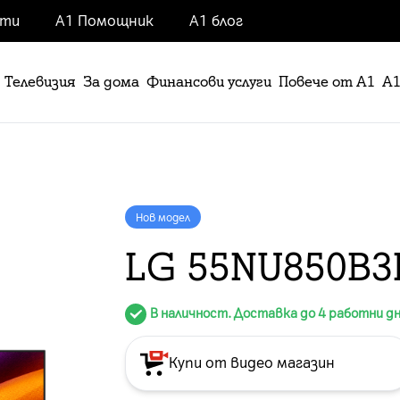
нти
А1 Помощник
А1 блог
Телевизия
За дома
Финансови услуги
Повече от А1
А1
Нов модел
LG 55NU850B3
В наличност. Доставка до 4 работни д
Купи от видео магазин