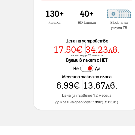
канала
HD канала
Включени
услуги ТВ
Цена на устройство
17.50
€
34.23
лв.
на месец за 24 месеца
Вземи в пакет с НЕТ
Не
Да
Месечна такса на плана
6.99
€
13.67
лв.
Цена за първите 12 месеца
До края на договора:
7.99
€
(
15.63
лв.
)