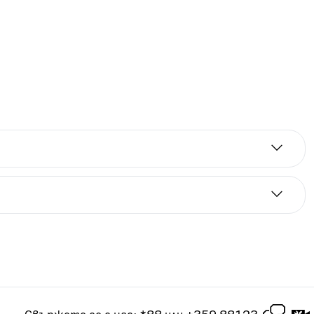
а срок от 2 години. Цените на лизинг са за
 2-годишен абонамент за посочения тарифен план.
чащ в рамките на 3 месеца срок на абонамента