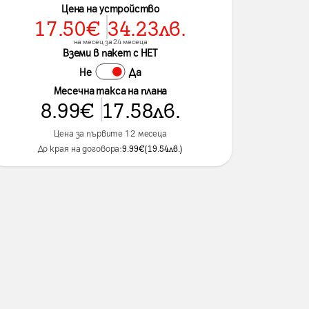
Цена на устройство
17.50
€
34.23
лв.
на месец за 24 месеца
Вземи в пакет с НЕТ
Не
Да
Месечна такса на плана
8.99
€
17.58
лв.
Цена за първите 12 месеца
До края на договора:
9.99
€
(
19.54
лв.
)