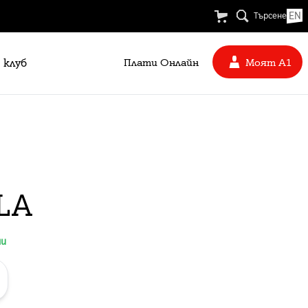
EN
Търсене
 клуб
Плати Oнлайн
Моят А1
LA
ни