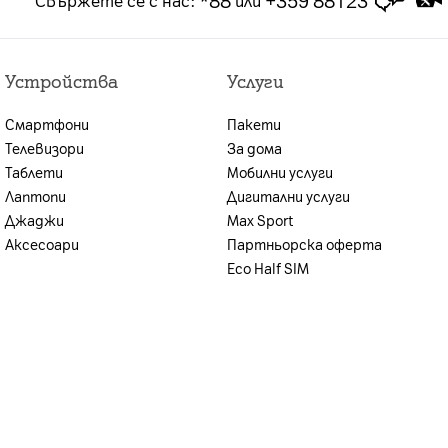
*88
+359 88123
Свържете се с нас
:
или
брой или на сключването на договора за продажба
лна оценка на кредитоспособността,
Устройства
Услуги
ите условия, възможността за предоставяне на
иентът се уведомява.
Смартфони
Пакети
Телевизори
За дома
н план и стойността на предплатения пакет.
Таблети
Мобилни услуги
Лаптопи
Дигитални услуги
Джаджи
Max Sport
Аксесоари
Партньорска оферта
Eco Half SIM