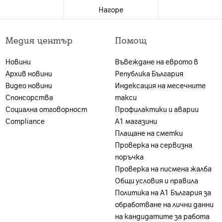
Нагоре
 е валидна за лица, които към датата на покупката в 
 А1 България ЕАД (А1); и за които е налице положите
Медия център
Помощ
ност. Ако клиентът не отговаря на едно от посочен
г, може да бъде ограничена или отказана, за което кл
я/ интерполация
:
60Hz
Новини
Въвеждане на еврото в
аранция от 2 години.
Архив новини
Република България
акет се заплаща цената на устройството без тарифе
ng, FILMMAKER MODE™, Game Optimizer, Google Cast
Видео новини
Индексация на месечните
на А1 България или партньорската мрежа.
Спонсорства
такси
анция
тук
.
Социална отговорност
Профилактики и аварии
Compliance
А1 магазини
Плащане на сметки
Проверка на сервизна
поръчка
Проверка на писмена жалба
Общи условия и правила
Политика на A1 България за
обработване на лични данни
на кандидатите за работа