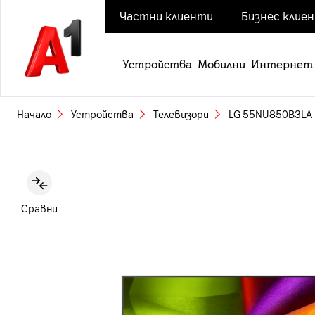
Частни клиенти
Бизнес клие
Устройства
Мобилни
Интернет
Начало
Устройства
Телевизори
LG 55NU850B3LA
Slide 1 of 6
Сравни