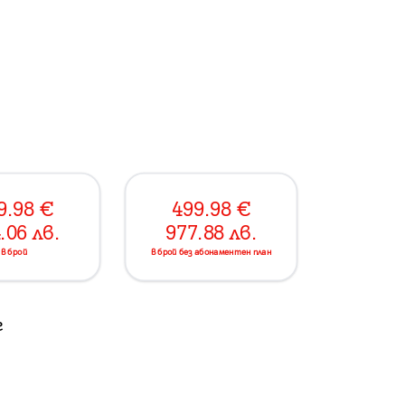
9.98
€
499.98
€
.06
лв.
977.88
лв.
в брой
в брой без абонаментен план
г