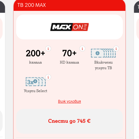
ТВ 200 MAX
канала
HD канала
Включени
услуги ТВ
Услуги Select
Виж условия