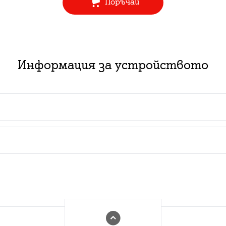
Поръчай
Информация за устройството
 пакет с абонаментен план за услуга:
ючване на нов абонамент за съответния тарифен план з
изинг със срок от 2 или 3 години в комбинация с нов
ат за нови и за настоящи абонати с изтекъл или изти