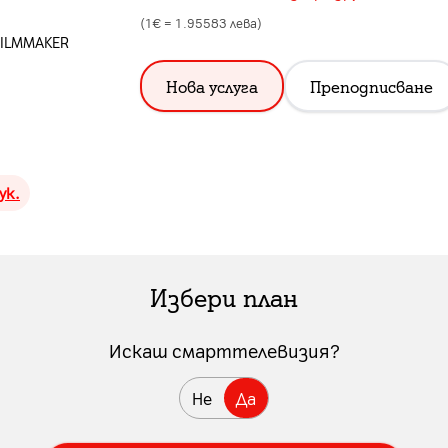
(1€ =
1.95583
лева)
 FILMMAKER
Нова услуга
Преподписване
ук.
Избери план
Искаш смарттелевизия?
Не
Да