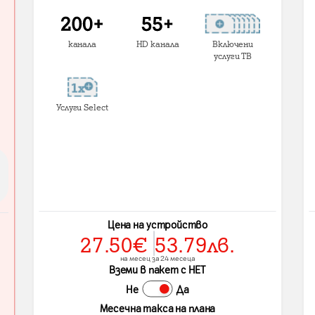
канала
HD канала
Включени
услуги ТВ
Услуги Select
Цена на устройство
27.50
€
53.79
лв.
на месец за 24 месеца
Вземи в пакет с НЕТ
Не
Да
Месечна такса на плана