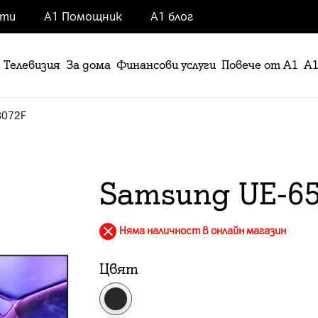
нти
А1 Помощник
А1 блог
Телевизия
За дома
Финансови услуги
Повече от А1
А1
8072F
Samsung UE-6
Няма наличност в онлайн магазин
Цвят