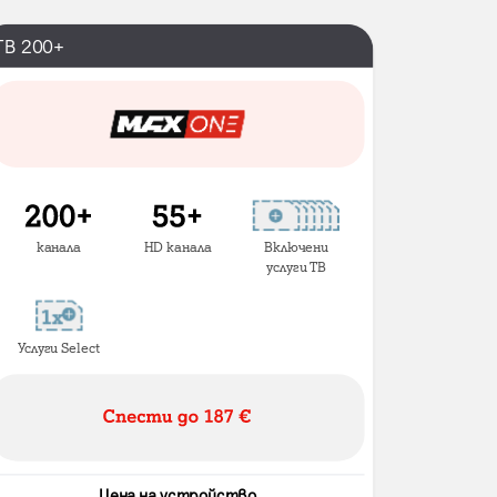
ТВ 200+
канала
HD канала
Включени
услуги ТВ
Услуги Select
Цена на устройство