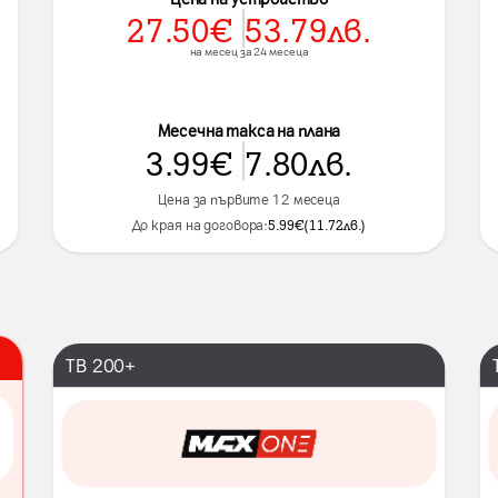
27.50
€
53.79
лв.
на месец за 24 месеца
Месечна такса на плана
3.99
€
7.80
лв.
Цена за първите 12 месеца
До края на договора:
5.99
€
(
11.72
лв.
)
ТВ 200+