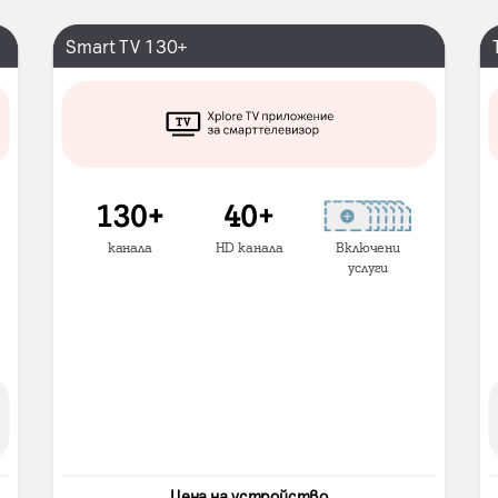
Smart TV 130+
канала
HD канала
Включени
услуги
Цена на устройство