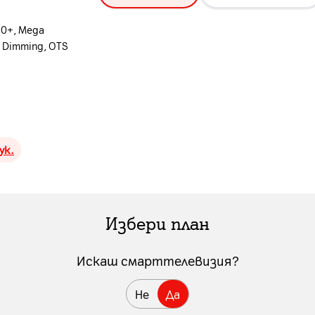
10+, Mega
HD Dimming, OTS
ук.
Избери план
Искаш смарттелевизия?
Не
Да