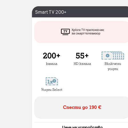
Smart TV 200+
канала
HD канала
Включени
услуги
Услуги Select
Цена на устройство