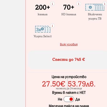
канала
HD канала
Включени
услуги ТВ
Услуги Select
Виж условия
Цена на устройство
27.50
€
53.79
лв.
на месец за 24 месеца
Вземи в пакет с НЕТ
Не
Да
Месечна такса на плана