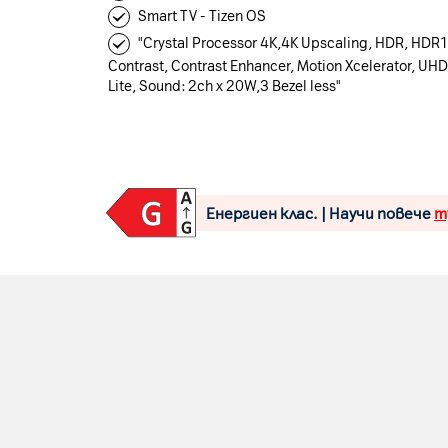
Smart TV - Tizen OS
"Crystal Processor 4K,4K Upscaling, HDR, HDR
Contrast, Contrast Enhancer, Motion Xcelerator, U
Lite, Sound: 2ch x 20W,3 Bezel less"
Енергиен клас. | Научи повече
т