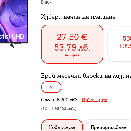
Black
Избери начин на плащане
27.50
€
55
53.79
лв.
109
на лизинг
Брой месечни вноски на лизин
24
С план
ТВ 200 MAX
.
Избери друг
(1€ =
1.95583
лева)
Нова услуга
Преподписване