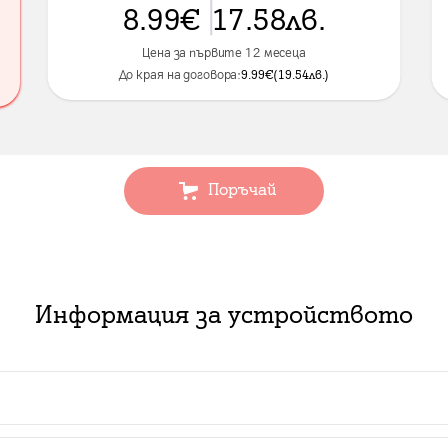
8.99
€
17.58
лв.
Цена за първите 12 месеца
До края на договора:
9.99
€
(
19.54
лв.
)
Поръчай
Информация за устройството