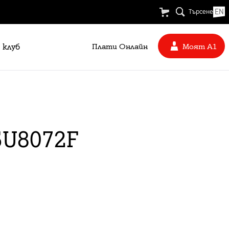
EN
Търсене
 клуб
Плати Oнлайн
Моят А1
5U8072F