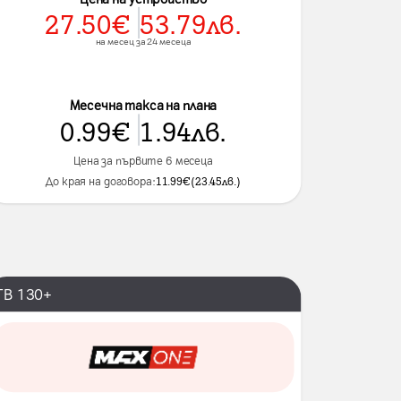
27.50
€
53.79
лв.
на месец за 24 месеца
Месечна такса на плана
0.99
€
1.94
лв.
Цена за първите 6 месеца
До края на договора:
11.99
€
(
23.45
лв.
)
ТВ 130+