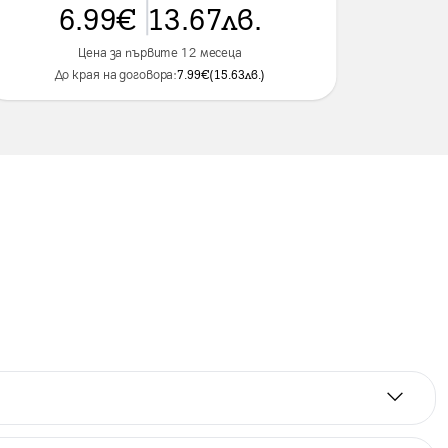
6.99
€
13.67
лв.
Цена за първите 12 месеца
До края на договора:
7.99
€
(
15.63
лв.
)