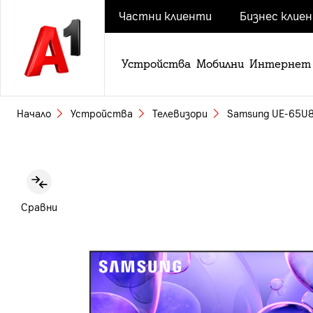
Частни клиенти
Бизнес клие
Устройства
Мобилни
Интернет
Начало
Устройства
Телевизори
Samsung UE-65U
Slide 1 of 5
Сравни