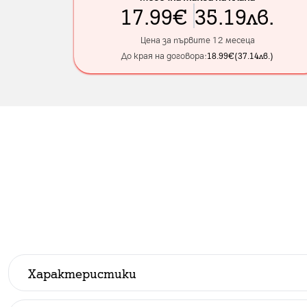
17.99
€
35.19
лв.
Цена за първите 12 месеца
До края на договора:
18.99
€
(
37.14
лв.
)
Характеристики
Производител
:
Samsung