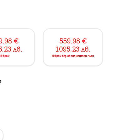
9.98
€
559.98
€
5.23
лв.
1095.23
лв.
в брой
в брой без абонаментен план
г