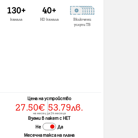
канала
HD канала
Включени
услуги ТВ
Цена на устройство
27.50
€
53.79
лв.
на месец за 24 месеца
Вземи в пакет с НЕТ
Не
Да
Месечна такса на плана