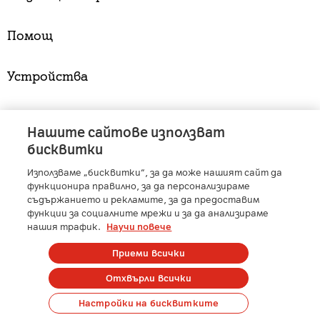
Помощ
Устройства
Услуги
Нашите сайтове използват
бисквитки
Използваме „бисквитки“, за да може нашият сайт да
A1 Austria
-
A1 Croatia
-
A1 Serbia
-
A1 Belarus
-
функционира правилно, за да персонализираме
A1 Bulgaria
-
A1 Macedonia
-
A1 Slovenia
-
съдържанието и рекламите, за да предоставим
функции за социалните мрежи и за да анализираме
A1 Digital
-
Member of A1 Group
нашия трафик.
Научи повече
Приеми всички
Copyright © 2025 А1 България. | Protected by reCAPTCHA
Отхвърли всички
Сметка
Контакти
Общи условия
Управление на лични данни
Настройки на бисквитките
Карти на покритие
Профилактики и аварии