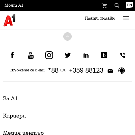
Моят А1
EN
Плати онлайн
*88
+359 88123
Свържете се с нас:
или
За А1
Кариери
Медия център