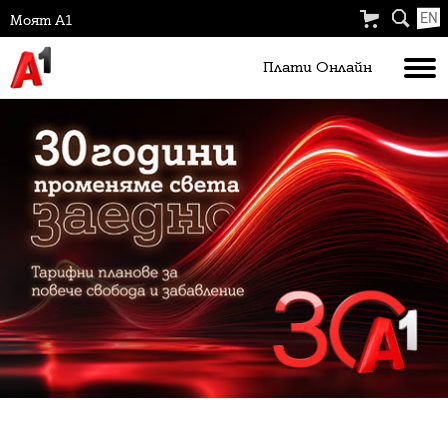
EN
Моят А1
Плати Oнлайн