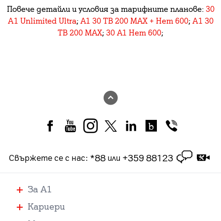
Повече детайли и условия за тарифните планове:
30
А1 Unlimited Ultra
;
A1 30 ТВ 200 MAX + Нет 600
;
А1 30
ТВ 200 MAX
;
30
A1 Нет 600
;
*88
+359 88123
Свържете се с нас
:
или
За А1
Кариери