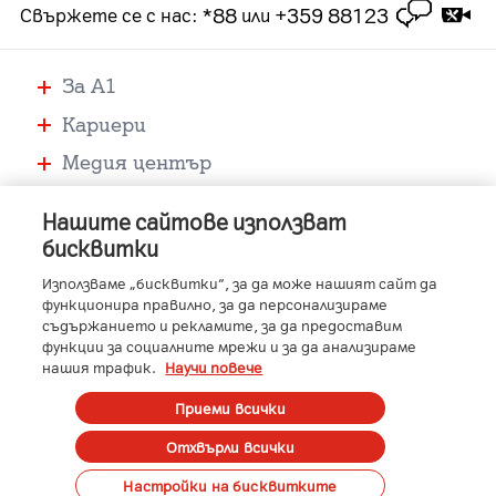
*88
+359 88123
Свържете се с нас
:
или
За А1
Кариери
Медия център
Помощ
Нашите сайтове използват
Устройства
бисквитки
Услуги
Използваме „бисквитки“, за да може нашият сайт да
функционира правилно, за да персонализираме
съдържанието и рекламите, за да предоставим
функции за социалните мрежи и за да анализираме
-
-
-
-
A1 Austria
A1 Croatia
A1 Serbia
A1 Belarus
нашия трафик.
Научи повече
-
-
-
-
A1 Bulgaria
A1 Macedonia
A1 Slovenia
A1 Digital
Member of A1 Group
Приеми всички
Отхвърли всички
Copyright © 2023 A1 Bulgaria.
Protected by reCAPTCHA
Сметка
Контакти
Общи условия
Управление на лични данни
Настройки на бисквитките