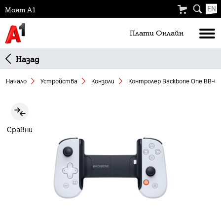
EN
Моят А1
Плати Oнлайн
Назад
Начало
Устройства
Конзоли
Контролер Backbone One BB-02
Slide 1 of 4
Сравни