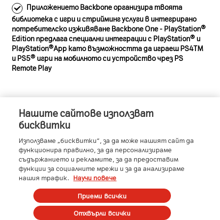
Приложението Backbone организира твоята
библиотека с игри и стрийминг услуги в интегрирано
потребителско изживяване Backbone One - PlayStation®
Edition предлага специални интеграции с PlayStation® и
PlayStation®App като възможността да играеш PS4ТМ
и PS5® игри на мобилното си устройство чрез PS
Remote Play
Нашите сайтове използват
Информация за устройството
бисквитки
Използваме „бисквитки“, за да може нашият сайт да
функционира правилно, за да персонализираме
съдържанието и рекламите, за да предоставим
Характеристики
функции за социалните мрежи и за да анализираме
нашия трафик.
Научи повече
Производител
:
Sony
Условия
Приеми всички
Отхвърли всички
Всички цени са с ДДС.