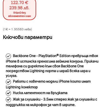
122.70
€
239.98
лв.
в брой без
абонаментен план
(1€ =
1.95583
лева)
Ключови параметри
Backbone One - PlayStation® Edition превръща твоя
iPhone в истинска преносима гейминг конзола. Прикачи
телефона си директно към своя Backbone One
посредством Lightning порта и играй всяка игра и
услуга.
Работи с повечето модели iPhone които имат
Lightning конектор
Ниска латентност на връзката
Жак за слушалки - 3.5мм стерео жак за слушалки с
поддръжка на микрофон за чат в игрите.