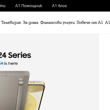
нти
А1 Помощник
А1 блог
Телевизия
За дома
Финансови услуги
Повече от А1
А1