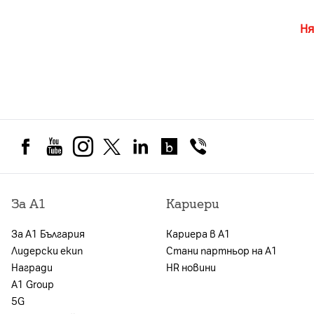
Ня
За А1
Кариери
За А1 България
Кариера в А1
Лидерски екип
Стани партньор на А1
Награди
HR новини
А1 Group
5G