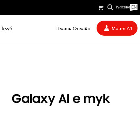
EN
Търсене
 клуб
Плати Oнлайн
Моят А1