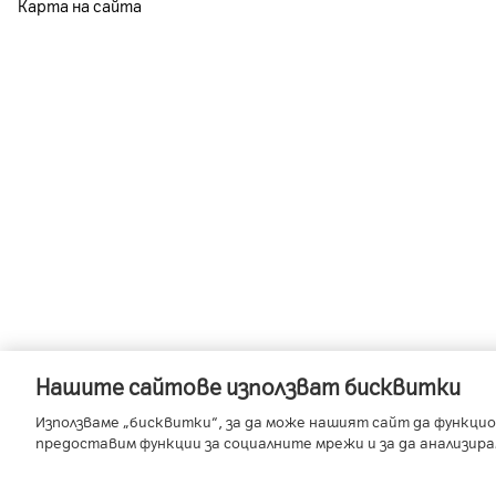
Карта на сайта
Нашите сайтове използват бисквитки
-
-
A1 Austria
A1 Croatia
A1 Serb
Използваме „бисквитки“, за да може нашият сайт да функцио
предоставим функции за социалните мрежи и за да анализир