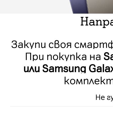
Напра
Закупи своя смарт
При покупка на
S
или Samsung Galax
комплект
Не г