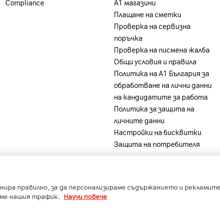
Compliance
А1 магазини
Плащане на сметки
Проверка на сервизна
поръчка
Проверка на писмена жалба
Общи условия и правила
Политика на A1 България за
обработване на лични данни
на кандидатите за работа
Политика за защита на
личните данни
Настройки на бисквитки
Защита на потребителя
-
-
-
-
ia
A1 Belarus
A1 Bulgaria
A1 Macedonia
A1 Slovenia
нира правилно, за да персонализираме съдържанието и рекламите,
Copyright © 2023 A1 Bulgaria.
Protected by reCAPTCHA
аме нашия трафик.
Научи повече
Сметка
Контакти
Общи условия
Управление