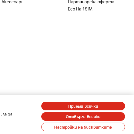
Аксесоари
Партньорска оферта
Eco Half SIM
-
-
A1 Digital
Member of A1 Group
Приеми всички
 за да
Отхвърли всички
Настройки на бисквитките
 на лични данни
Карти на покритие
Профилактики и аварии