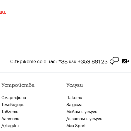
ии.
*88
+359 88123
Свържете се с нас
:
или
Устройства
Услуги
Смартфони
Пакети
Телевизори
За дома
Таблети
Мобилни услуги
Лаптопи
Дигитални услуги
Джаджи
Max Sport