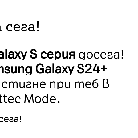
 сега!
laxy S серия
досега!
msung Galaxy S24+
стигне при теб в
ttec Mode
.
сега!