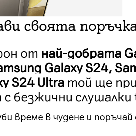
ви своята поръчка
фон от
най-добрата Ga
amsung Galaxy S24, Sa
y S24 Ultra
той ще при
 с безжични слушалки 
уби време в чудене и поръчай 