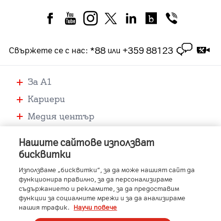
*88
+359 88123
Свържете се с нас
:
или
За А1
Кариери
Медия център
Помощ
Нашите сайтове използват
Устройства
бисквитки
Услуги
Използваме „бисквитки“, за да може нашият сайт да
функционира правилно, за да персонализираме
съдържанието и рекламите, за да предоставим
функции за социалните мрежи и за да анализираме
-
-
-
-
A1 Austria
A1 Croatia
A1 Serbia
A1 Belarus
нашия трафик.
Научи повече
-
-
-
-
A1 Bulgaria
A1 Macedonia
A1 Slovenia
A1 Digital