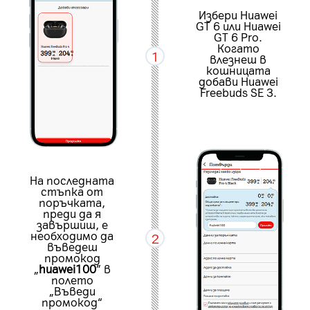
Избери Huawei
GT 6 или Huawei
GT 6 Pro.
Когато
1
влезнеш в
кошницата
добави Huawei
Freebuds SE 3.
На последната
стъпка от
поръчката,
преди да я
завършиш, е
необходимо да
2
въведеш
промокод
„
huawei100
” в
полето
„Въведи
промокод“