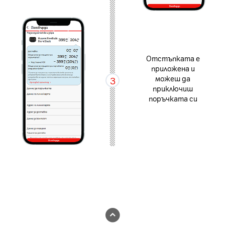
Отстъпката е
приложена и
можеш да
3
приключиш
поръчката си