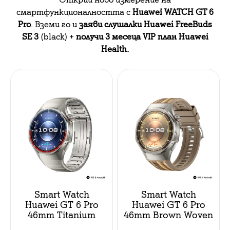
смартфункционалността с
Huawei WATCH GT 6
Pro
. Вземи го и
з
аяви слушалки Huawei FreeBuds
SE 3
(black) +
получи 3 месеца VIP план Huawei
Health.
Smart Watch
Smart Watch
Huawei GT 6 Pro
Huawei GT 6 Pro
46mm Titanium
46mm Brown Woven