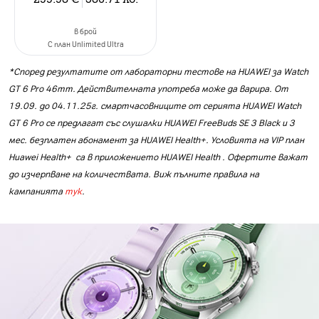
в брой
C план Unlimited Ultra
*Според резултатите от лабораторни тестове на HUAWEI за Watch
GT 6 Pro 46mm. Действителната употреба може да варира. От
19.09. до 04.11.25г. смартчасовниците от серията HUAWEI Watch
GT 6 Pro се предлагат със слушалки HUAWEI FreeBuds SE 3 Black и 3
мес. безплатен абонамент за HUAWEI Health+. Условията на VIP план
Huawei Health+ са в приложението HUAWEI Health . Офертите важат
до изчерпване на количествата. Виж пълните правила на
кампанията
тук
.