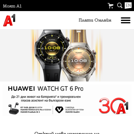
EN
Моят А1
Плати Oнлайн
Открий ново измерение на