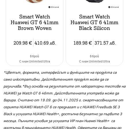
Smart Watch
Smart Watch
Huawei GT 6 41mm
Huawei GT 6 41mm
Brown Woven
Black Silicon
209.98
€
410.69
лв.
189.98
€
371.57
лв.
в брой
в брой
C план Unlimited Ultra
C план Unlimited Ultra
*Цветът, формата, интерфейсът и функциите на продукта са
само илюстративни. Действителният продукт може да се
различава.*Въз основа на резултатите от лабораторни тестове на
HUAWEI за Watch GT 6 46mm. Действителната употреба може да
варира. Считано от 19.09. до 04.11.2025 г. смартчасовниците от
серията HUAWEI Watch GT 6 се предлагат и с HUAWEI FreeBuds SE 3
Black и услугата HUAWEI Health+, достъпна безплатно за първите 3
месеца. Пълните условия за услугата VIP план Huawei Health+ са
достъпни в приложението HUAWEI Health. Офертите са валидни до