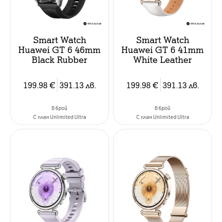
Smart Watch
Smart Watch
Huawei GT 6 46mm
Huawei GT 6 41mm
Black Rubber
White Leather
199.98
€
391.13
лв.
199.98
€
391.13
лв.
в брой
в брой
C план Unlimited Ultra
C план Unlimited Ultra