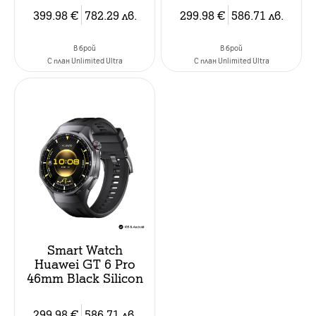
399.98
€
782.29
лв.
299.98
€
586.71
лв.
в брой
в брой
C план Unlimited Ultra
C план Unlimited Ultra
Smart Watch
Huawei GT 6 Pro
46mm Black Silicon
299.98
€
586.71
лв.