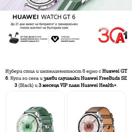
Избери стил и интелигентност в едно с
Huawei GT
6
. Купи го сега и
заяви слушалки Huawei FreeBuds SE
3
(Black) и
3 месеца VIP план Huawei Health+
.