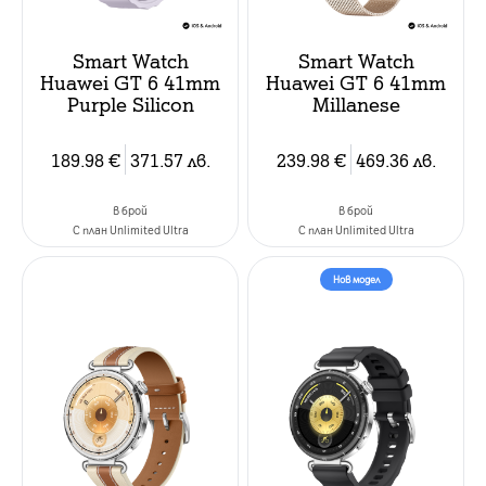
Smart Watch
Smart Watch
Huawei GT 6 41mm
Huawei GT 6 41mm
Purple Silicon
Millanese
189.98
€
371.57
лв.
239.98
€
469.36
лв.
в брой
в брой
C план Unlimited Ultra
C план Unlimited Ultra
Нов модел