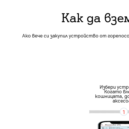
Как да взе
Ако вече си закупил устройство от горепос
Избери уст
Когато вл
кошницата, д
аксесо
1