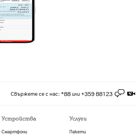
*88
+359 88123
Свържете се с нас
:
или
Устройства
Услуги
Смартфони
Пакети