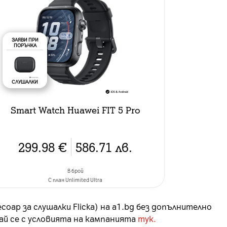
ЗАЯВИ ПРИ
ПОРЪЧКА
СЛУШАЛКИ
Smart Watch Huawei FIT 5 Pro
299.98
€
586.71
лв.
в брой
C план Unlimited Ultra
оар за слушалки Flicka) на a1.bg без допълнително
най се с условията на кампанията
тук.