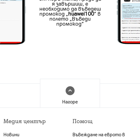
я завършиш, е
необходимо да въведеш
промокод „
huawei100
” в
полето „Въведи
промокод“
Нагоре
Медия център
Помощ
Новини
Въвеждане на еврото в