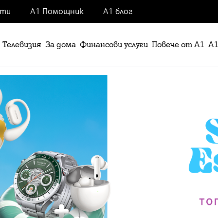
нти
А1 Помощник
А1 блог
Телевизия
За дома
Финансови услуги
Повече от А1
А1