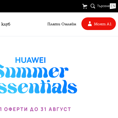
EN
Търсене
 клуб
Плати Oнлайн
Моят А1