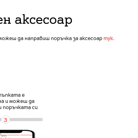
ен аксесоар
 можеш да направиш поръчка за аксесоар
тук
.
ъпката е
а и можеш да
 поръчката си
3