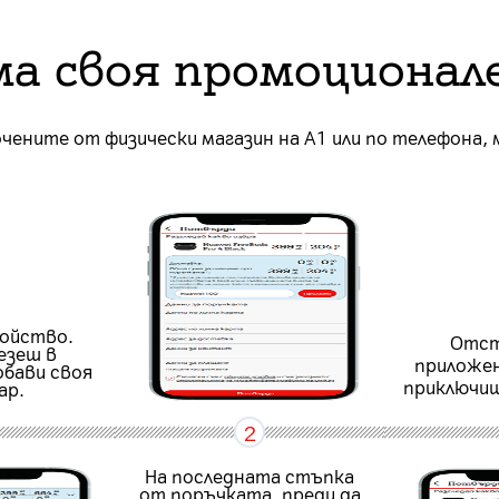
ма своя промоционал
очените от физически магазин на А1 или по телефона,
ройство.
Отст
езеш в
приложен
обави своя
приключиш
ар.
2
На последната стъпка
от поръчката, преди да