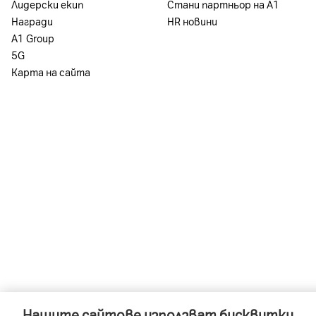
Лидерски екип
Стани партньор на А1
Награди
HR новини
А1 Group
5G
Карта на сайта
Нашите сайтове използват бисквитки