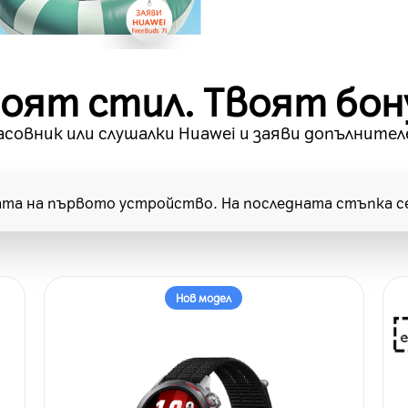
оят стил. Твоят бон
совник или слушалки Huawei и заяви допълнител
ата на първото устройство. На последната стъпка с
Нов модел