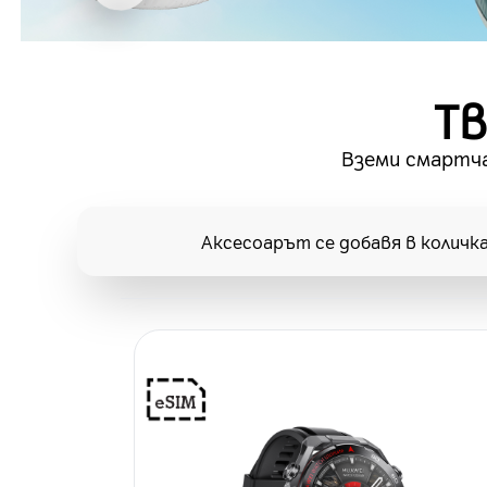
Тв
Вземи смартча
Аксесоарът се добавя в количк