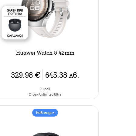
ЗАЯВИ ПРИ
ПОРЪЧКА
СЛУШАЛКИ
Huawei Watch 5 42mm
329.98
€
645.38
лв.
в брой
C план Unlimited Ultra
Нов модел