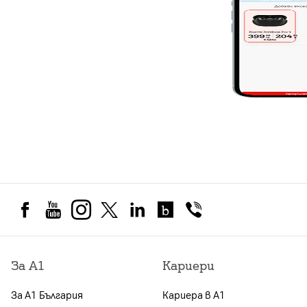
За А1
Кариери
За А1 България
Кариера в А1