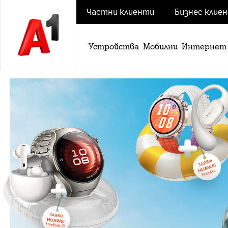
Частни клиенти
Бизнес клие
Устройства
Мобилни
Интернет