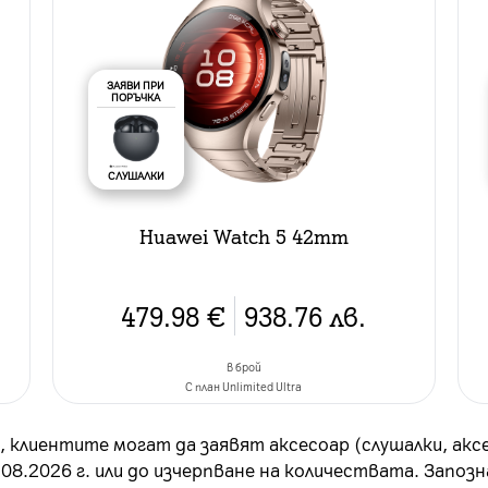
ЗАЯВИ ПРИ
ПОРЪЧКА
СЛУШАЛКИ
Huawei Watch 5 42mm
479.98
€
938.76
лв.
в брой
C план Unlimited Ultra
, клиентите могат да заявят аксесоар (слушалки, аксес
08.2026 г. или до изчерпване на количествата. Запоз