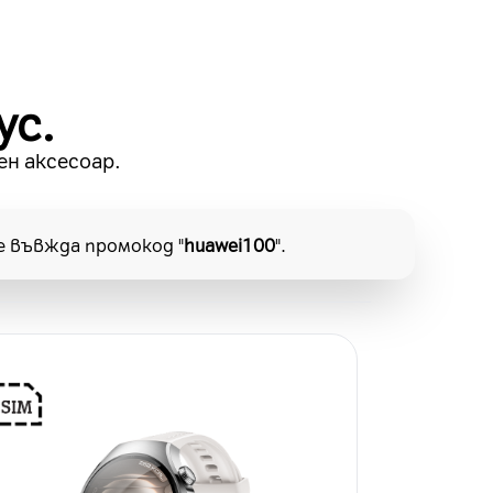
ус.
ен аксесоар.
е въвжда промокод "
huawei100
".