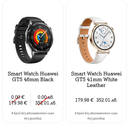
Smart Watch Huawei
Smart Watch Huawei
GT5 46mm Black
GT5 41mm White
Leather
0.00
€
0.00
лв.
179.98
€
352.01
лв.
179.98
€
352.01
лв.
в брой без абонаментен план
в брой без абонаментен план
без договор
без договор