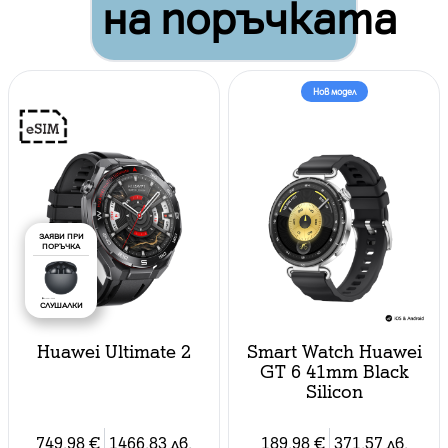
на поръчката
Нов модел
ЗАЯВИ ПРИ
ПОРЪЧКА
СЛУШАЛКИ
Huawei Ultimate 2
Smart Watch Huawei
GT 6 41mm Black
Silicon
749.98
€
1466.83
лв.
189.98
€
371.57
лв.