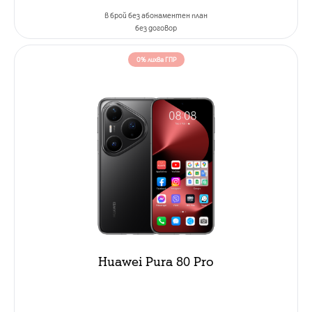
в брой без абонаментен план
без договор
0% лихва ГПР
Huawei Pura 80 Pro