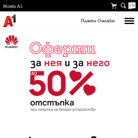
EN
Моят А1
Плати Oнлайн