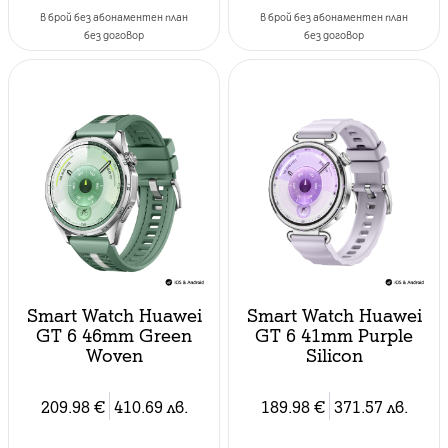
в брой без абонаментен план
в брой без абонаментен план
без договор
без договор
Smart Watch Huawei
Smart Watch Huawei
GT 6 46mm Green
GT 6 41mm Purple
Woven
Silicon
209.98
€
410.69
лв.
189.98
€
371.57
лв.