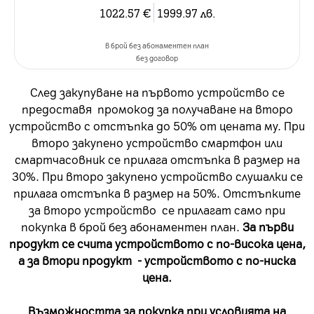
1022.57
€
1999.97
лв.
в брой без абонаментен план
без договор
След закупуване на първото устройство се
предоставя промокод за получаване на второ
устройство с отстъпка до 50% от цената му. При
второ закупено устройство смартфон или
смартчасовник се прилага отстъпка в размер на
30%. При второ закупено устройство слушалки се
прилага отстъпка в размер на 50%. Отстъпките
за второ устройство се прилагат само при
покупка в брой без абонаментен план.
За първи
продукт се счита устройството с по-висока цена,
а за втори продукт - устройството с по-ниска
цена.
Възможността за покупка при условията на