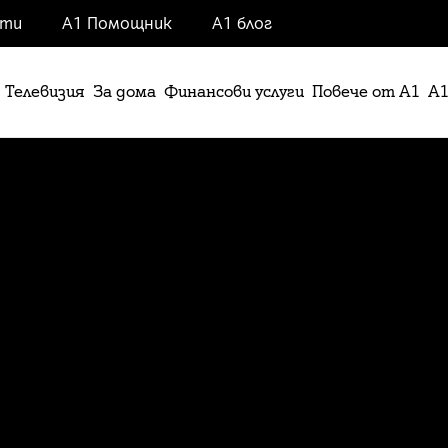
нти
А1 Помощник
А1 блог
Телевизия
За дома
Финансови услуги
Повече от А1
А1