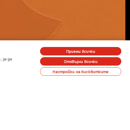
Приеми всички
 за да
Отхвърли всички
Настройки на бисквитките
 на лични данни
Карти на покритие
Профилактики и аварии