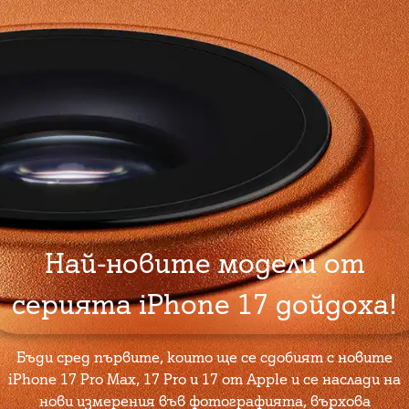
Най-новите модели от
серията iPhone 17 дойдоха!
Бъди сред първите, които ще се сдобият с новите
iPhone 17 Pro Max, 17 Pro и 17 от Apple и се наслади на
нови измерения във фотографията, върхова