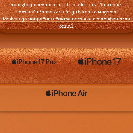
производителност, иновативен дизайн и стил.
Поръчай iPhone Air и бъди в крак с модата!
Можеш да направиш своята поръчка с тарифен план
от А1