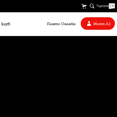
EN
Търсене
 клуб
Плати Oнлайн
Моят А1