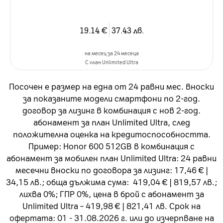
19.14
€
37.43
лв.
на месец за 24 месеца
C план Unlimited Ultra
Посочен е размер на една от 24 равни мес. вноски
за показаните модели смартфони по 2-год.
договор за лизинг в комбинация с нов 2-год.
абонамент за план Unlimited Ultra, след
положителна оценка на кредитоспособността.
Пример: Honor 600 512GB в комбинация с
абонамент за мобилен план Unlimited Ultra: 24 равни
месечни вноски по договора за лизинг: 17,46 € |
34,15 лв.; обща дължима сума: 419,04 € | 819,57 лв.;
лихва 0%; ГПР 0%, цена в брой с абонамент за
Unlimited Ultra – 419,98 € | 821,41 лв. Срок на
офертата: 01 - 31.08.2026 г. или до изчерпване на