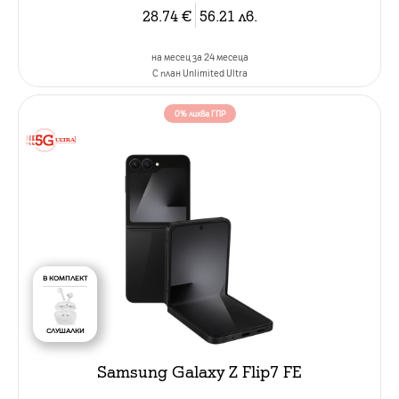
28.74
€
56.21
лв.
на месец за 24 месеца
C план Unlimited Ultra
0% лихва ГПР
В КОМПЛЕКТ
СЛУШАЛКИ
Samsung Galaxy Z Flip7 FE