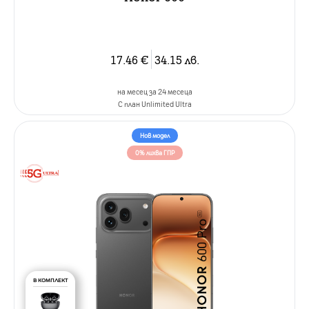
17.46
€
34.15
лв.
на месец за 24 месеца
C план Unlimited Ultra
Нов модел
0% лихва ГПР
В КОМПЛЕКТ