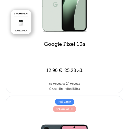
В КОМПЛЕКТ
СЛУШАЛКИ
Google Pixel 10a
12.90
€
25.23
лв.
на месец за 24 месеца
C план Unlimited Ultra
Нов модел
0% лихва ГПР