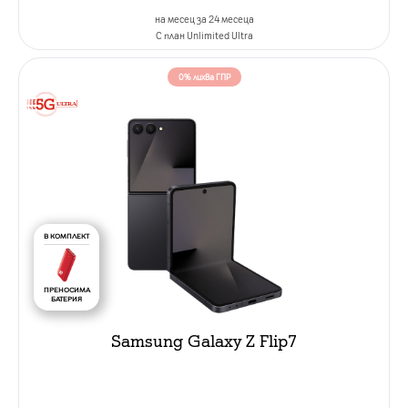
на месец за 24 месеца
C план Unlimited Ultra
0% лихва ГПР
В КОМПЛЕКТ
ПРЕНОСИМА
БАТЕРИЯ
Samsung Galaxy Z Flip7