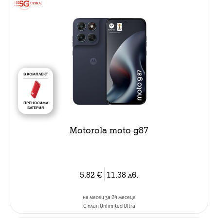
В КОМПЛЕКТ
ПРЕНОСИМА
БАТЕРИЯ
Motorola moto g87
5.82
€
11.38
лв.
на месец за 24 месеца
C план Unlimited Ultra