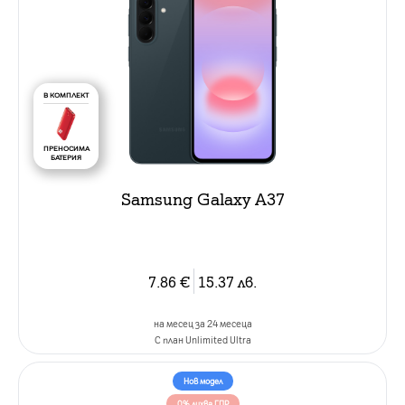
В КОМПЛЕКТ
ПРЕНОСИМА
БАТЕРИЯ
Samsung Galaxy A37
7.86
€
15.37
лв.
на месец за 24 месеца
C план Unlimited Ultra
Нов модел
0% лихва ГПР