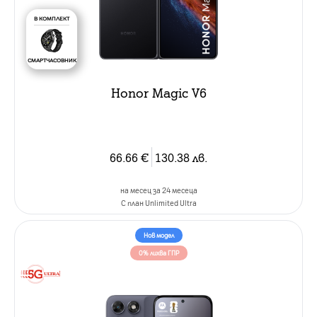
В КОМПЛЕКТ
СМАРТЧАСОВНИК
Honor Magic V6
66.66
€
130.38
лв.
на месец за 24 месеца
C план Unlimited Ultra
Нов модел
0% лихва ГПР