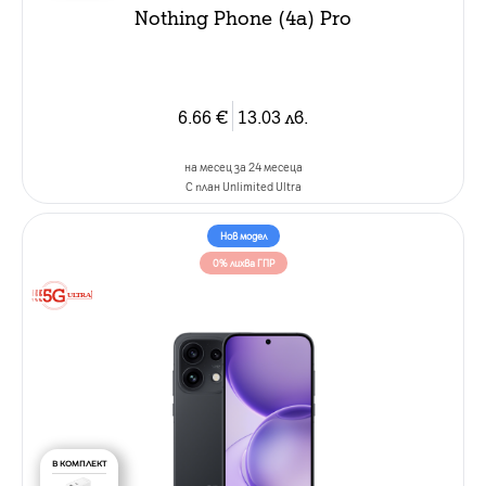
Nothing Phone (4a) Pro
6.66
€
13.03
лв.
на месец за 24 месеца
C план Unlimited Ultra
Нов модел
0% лихва ГПР
В КОМПЛЕКТ