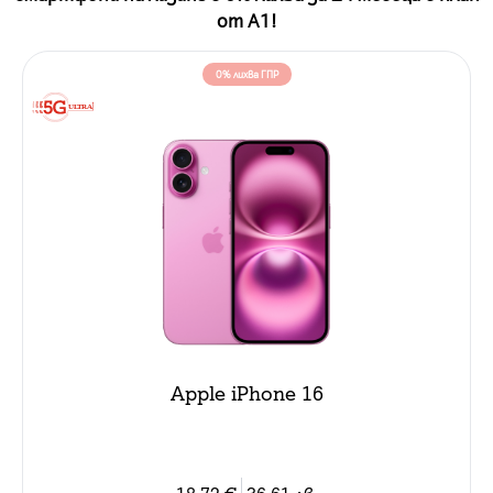
от А1!
0% лихва ГПР
Apple iPhone 16
18.72
€
36.61
лв.