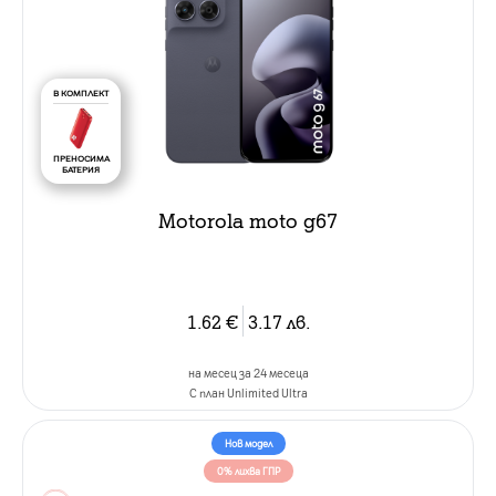
В КОМПЛЕКТ
ПРЕНОСИМА
БАТЕРИЯ
Motorola moto g67
1.62
€
3.17
лв.
на месец за 24 месеца
C план Unlimited Ultra
Нов модел
0% лихва ГПР