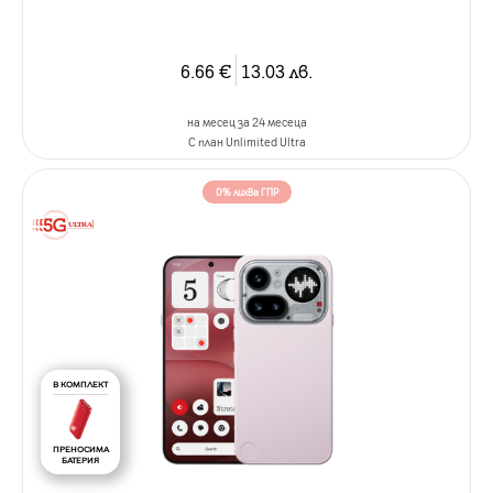
6.66
€
13.03
лв.
на месец за 24 месеца
C план Unlimited Ultra
0% лихва ГПР
В КОМПЛЕКТ
ПРЕНОСИМА
БАТЕРИЯ