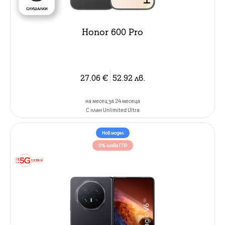
СЛУШАЛКИ
Honor 600 Pro
27.06
€
52.92
лв.
на месец за 24 месеца
C план Unlimited Ultra
Нов модел
0% лихва ГПР