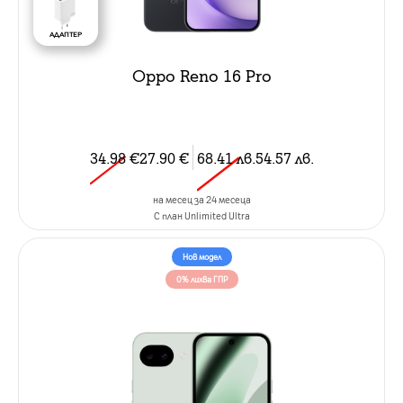
АДАПТЕР
Oppo Reno 16 Pro
34.98
€
27.90
€
68.41
лв.
54.57
лв.
на месец за 24 месеца
C план Unlimited Ultra
Нов модел
0% лихва ГПР