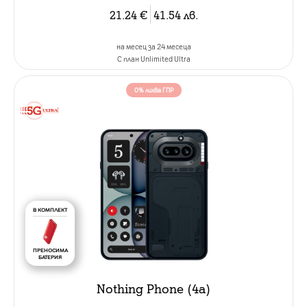
21.24
€
41.54
лв.
на месец за 24 месеца
C план Unlimited Ultra
0% лихва ГПР
В КОМПЛЕКТ
ПРЕНОСИМА
БАТЕРИЯ
Nothing Phone (4a)