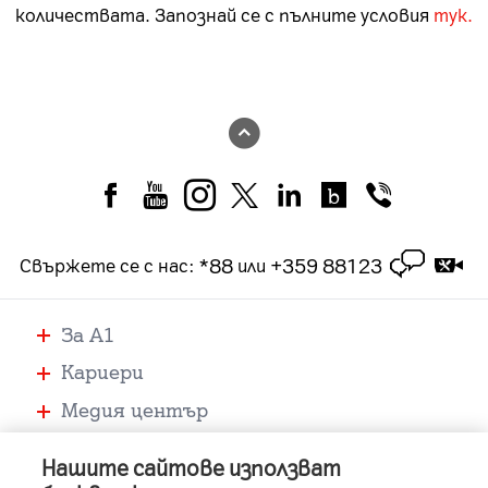
количествата. Запознай се с пълните условия
тук.
*88
+359 88123
Свържете се с нас
:
или
За А1
Кариери
Медия център
Помощ
Нашите сайтове използват
Устройства