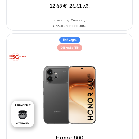
12.48
€
24.41
лв.
на месец за 24 месеца
C план Unlimited Ultra
Нов модел
0% лихва ГПР
В КОМПЛЕКТ
СЛУШАЛКИ
Honor 600