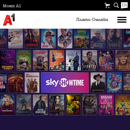
EN
Моят А1
Плати Oнлайн