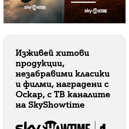
Изживей хитови
продукции,
незабравими класики
и филми, наградени с
Оскар, с ТВ каналите
на SkyShowtime