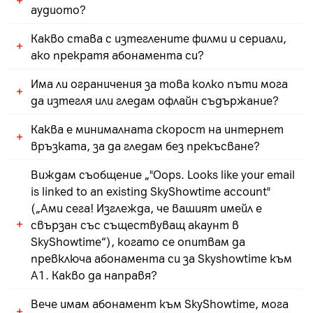
посетите страницата на
SkyShowtime
Активацията на телевизионните канали
аудиото?
"Актуализиране на имейл".
един акаунт и да гледате едновременно на 2
пишете на чат бота на SkyShowtime,
SkyShowtime 1 и SkyShowtime 2 през Xplore
3) Въведете новия си имейл и кликнете
устройства.
достъпен от 11:00 до 23:00 часа
STB приемник (KSTB 5019 и KSTB 5020) дава
Какво става с изтеглените филми и сериали,
Можете да промените езика на
върху „ Актуализиране на имейла“.
изпратите запитване през
уеб формуляр
достъп до приложението на SkyShowtime.
ако прекратя абонамента си?
субтитрите или аудиото от настройките
изпратите запитване на
на плейъра по време на гледане. Вижте как
Ако сте сгрешили имейла си, когато сте се
Има ли ограничения за това колко пъти мога
help@skyshowtime.com
Изтегленото съдържание ще стане
да го направите
тук
.
регистрирали за SkyShowtime,
свържете се
да изтегля или гледам офлайн съдържание?
недостъпно след прекратяване на
със SkyShowtime
, за да бъде коригиран.
абонамента.
Каква е минималната скорост на интернет
Можете да изтеглите до 30 филма или
връзката, за да гледам без прекъсване?
сериала едновременно и да ги гледате
офлайн.
Виждам съобщение „"Oops. Looks like your email
Препоръчителната минимална скорост е
is linked to an existing SkyShowtime account"
от 5 Mbps за HD стрийминг.
(„Ами сега! Изглежда, че вашият имейл е
свързан със съществуващ акаунт в
SkyShowtime“), когато се опитвам да
превключа абонамента си за Skyshowtime към
A1. Какво да направя?
Вече имам абонамент към SkyShowtime, мога
Може да виждате това съобщение, ако вече