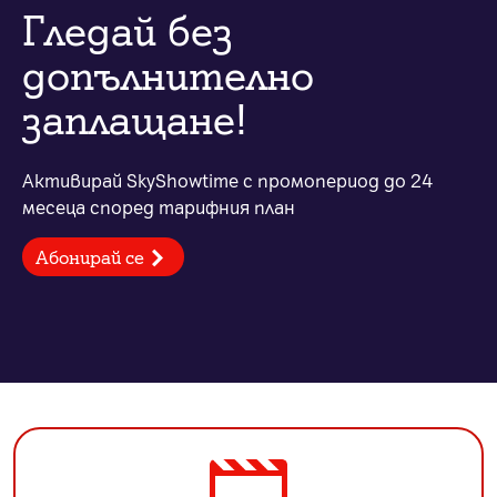
Гледай без
допълнително
заплащане!
Активирай SkyShowtime с промопериод до 24
месеца според тарифния план
Абонирай се