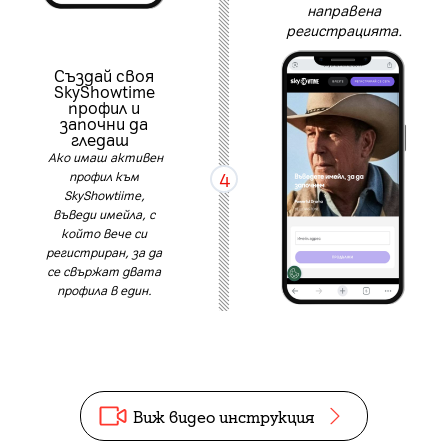
направена
регистрацията.
Създай своя
SkyShowtime
профил и
започни да
гледаш
Ако имаш активен
4
профил към
SkyShowtiime,
въведи имейла, с
който вече си
регистриран, за да
се свържат двата
профила в един.
Виж видео инструкция