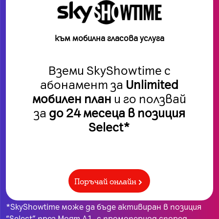
към мобилна гласова услуга
Вземи SkyShowtime с
абонамент за
Unlimited
мобилен план
и го ползвай
за
до 24 месеца в позиция
Select
*
Поръчай онлайн
*SkyShowtime може да бъде активиран в позиция
“Select” през Моят А1, с промопериод според