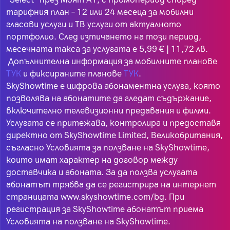
тарифния план – 12 или 24 месеца за мобилни
гласови услуги и ТВ услуги от актуалното
портфолио. След изтичането на този период,
месечната такса за услугата е 5,99 € | 11,72 лв.
Допълнителна информация за мобилните планове
ТУК
и фиксираните планове
ТУК
.
SkyShowtime е цифрова абонаментна услуга, която
позволява на абонатите да гледат съдържание,
включително телевизионни предавания и филми.
Услугата се притежава, контролира и предоставя
директно от SkyShowtime Limited, Великобритания,
съгласно Условията за ползване на SkyShowtime,
които имат характер на договор между
доставчика и абоната. За да ползва услугата
абонатът трябва да се регистрира на интернет
страницата www.skyshowtime.com/bg. При
регистрация за SkyShowtime абонатът приема
Условията на ползване на SkyShowtime.