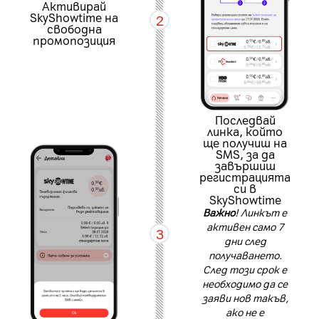
Активирай
SkyShowtime на
2
свободна
промопозиция
Последвай
линка, който
ще получиш на
SMS, за да
завършиш
регистрацията
си в
SkyShowtime
Важно
! Линкът е
активен само 7
3
дни след
получаването.
След този срок е
необходимо да се
заяви нов такъв,
ако не е