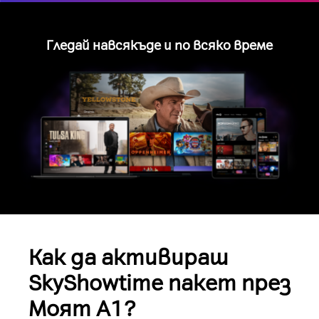
Гледай навсякъде и по всяко време
Как да активираш
SkyShowtime пакет през
Моят A1?