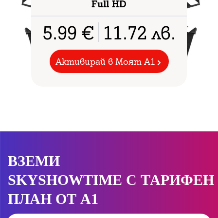
Full HD
5.99
€
11.72
лв.
Активирай в Моят A1
ВЗЕМИ
SKYSHOWTIME
С ТАРИФЕН
ПЛАН ОТ А1