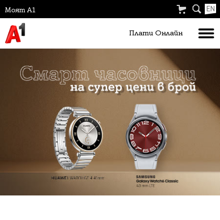
EN
Моят А1
Плати Oнлайн