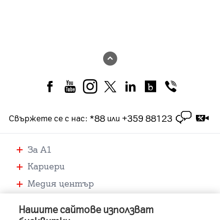
*88
+359 88123
Свържете се с нас
:
или
За А1
Кариери
Медия център
Помощ
Нашите сайтове използват
Устройства