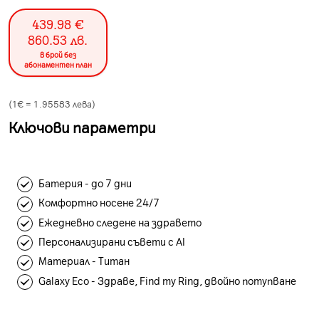
439.98
€
860.53
лв.
в брой без
абонаментен план
(1€ =
1.95583
лева)
Ключови параметри
Батерия - до 7 дни
Комфортно носене 24/7
Ежедневно следене на здравето
Персонализирани съвети с AI
Материал - Титан
Galaxy Eco - Здраве, Find my Ring, двойно потупване