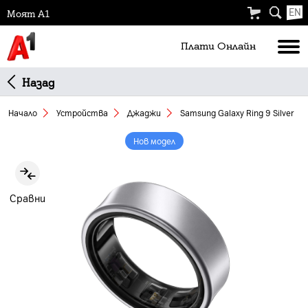
EN
Моят А1
Плати Oнлайн
Назад
Начало
Устройства
Джаджи
Samsung Galaxy Ring 9 Silver
Нов модел
Slide 1 of 6
Сравни