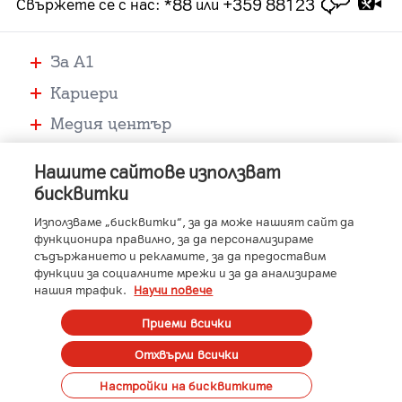
*88
+359 88123
Свържете се с нас
:
или
За А1
Кариери
Медия център
Помощ
Нашите сайтове използват
Устройства
бисквитки
Услуги
Използваме „бисквитки“, за да може нашият сайт да
функционира правилно, за да персонализираме
съдържанието и рекламите, за да предоставим
функции за социалните мрежи и за да анализираме
-
-
-
-
A1 Austria
A1 Croatia
A1 Serbia
A1 Belarus
нашия трафик.
Научи повече
-
-
-
-
A1 Bulgaria
A1 Macedonia
A1 Slovenia
A1 Digital
Member of A1 Group
Приеми всички
Отхвърли всички
Copyright © 2023 A1 Bulgaria.
Protected by reCAPTCHA
Сметка
Контакти
Общи условия
Управление на лични данни
Настройки на бисквитките
Карти на покритие
Профилактики и аварии