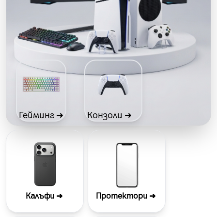
Гейминг ➜
Конзоли ➜
Калъфи ➜
Протектори
➜