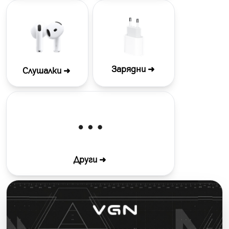
Зарядни ➜
Слушалки ➜
Други ➜