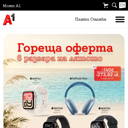
EN
Моят А1
Плати Oнлайн