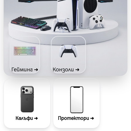
Гейминг ➜
Конзоли ➜
Калъфи ➜
Протектори
➜