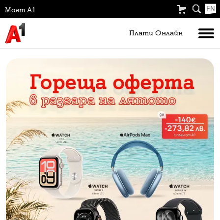
EN
Моят А1
Плати Oнлайн