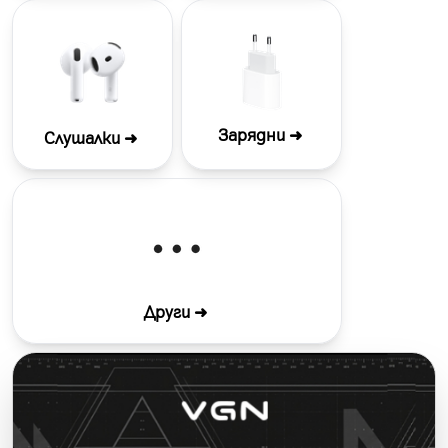
Зарядни ➜
Слушалки ➜
Други ➜