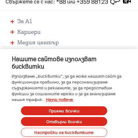
*88
+359 88123
Свържете се с нас
:
или
За А1
Кариери
Медия център
Помощ
Нашите сайтове използват
Устройства
бисквитки
Услуги
Използваме „бисквитки“, за да може нашият сайт да
функционира правилно, за да персонализираме
съдържанието и рекламите, за да предоставим
функции за социалните мрежи и за да анализираме
-
-
-
-
A1 Austria
A1 Croatia
A1 Serbia
A1 Belarus
нашия трафик.
Научи повече
-
-
-
-
A1 Bulgaria
A1 Macedonia
A1 Slovenia
A1 Digital
Member of A1 Group
Приеми всички
Отхвърли всички
Copyright © 2023 A1 Bulgaria.
Protected by reCAPTCHA
Сметка
Контакти
Общи условия
Управление на лични данни
Настройки на бисквитките
Карти на покритие
Профилактики и аварии