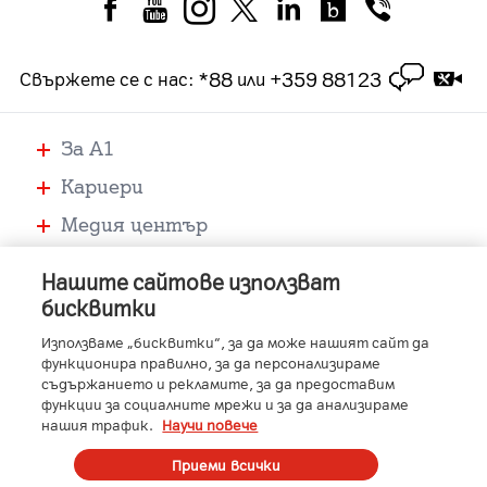
*88
+359 88123
Свържете се с нас
:
или
За А1
Кариери
Медия център
Помощ
Нашите сайтове използват
Устройства
бисквитки
Услуги
Използваме „бисквитки“, за да може нашият сайт да
функционира правилно, за да персонализираме
съдържанието и рекламите, за да предоставим
функции за социалните мрежи и за да анализираме
-
-
-
-
A1 Austria
A1 Croatia
A1 Serbia
A1 Belarus
нашия трафик.
Научи повече
-
-
-
-
A1 Bulgaria
A1 Macedonia
A1 Slovenia
A1 Digital
Member of A1 Group
Приеми всички