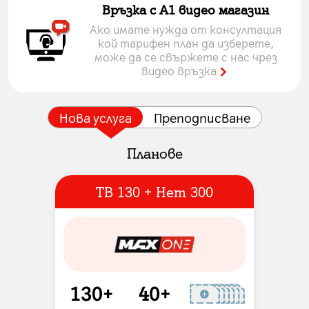
Връзка с A1 видео магазин
Ако имате нужда от консултация
кой тарифен план да изберете,
може да се свържете с нас чрез
видео връзка
Нова услуга
Преподписване
Планове
TВ 130 + Нет 300