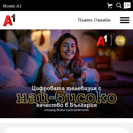
EN
Моят А1
Плати Oнлайн