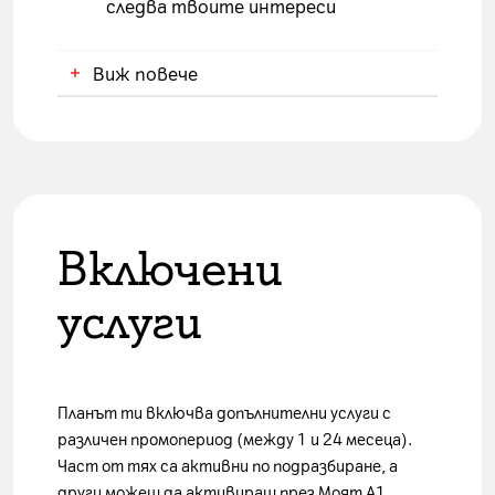
следва твоите интереси
Виж повече
Промоционална
цена на месец,
когато
Станд
Включени
Услуги
услугата е
цена
Select
активирана в
мес
услуги
промопозиция
Select*
Планът ти включва допълнителни услуги с
Пакет Basic
Пакет 
различен промопериод (между 1 и 24 месеца).
0,00 € | 0,00 лв.
4,99 € | 
Част от тях са активни по подразбиране, а
други можеш да активираш през Моят A1