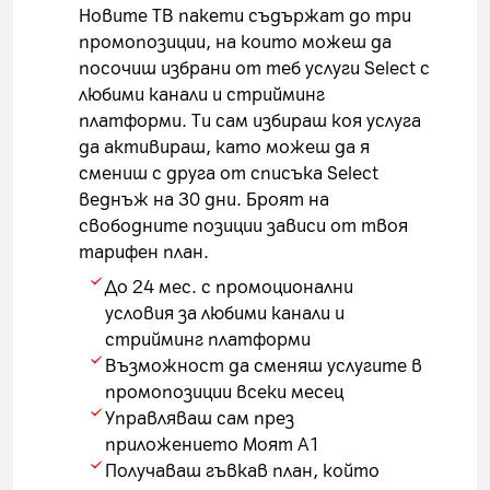
Новите ТВ пакети съдържат до три
промопозиции, на които можеш да
посочиш избрани от теб услуги Select с
любими канали и стрийминг
платформи. Ти сам избираш коя услуга
да активираш, като можеш да я
смениш с друга от списъка Select
веднъж на 30 дни. Броят на
свободните позиции зависи от твоя
тарифен план.
До 24 мес. с промоционални
условия за любими канали и
стрийминг платформи
Възможност да сменяш услугите в
промопозиции всеки месец
Управляваш сам през
приложението Моят А1
Получаваш гъвкав план, който