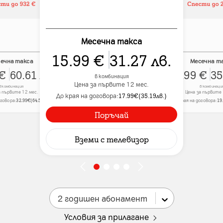
Месечна такса
20.99
€
41.05
лв.
Месечна такса
в комбинация
Цена за първите 12 мес.
15.99
€
31.27
лв.
До края на договора:
22.99
€
(
44.96
лв.
)
ечна такса
Месечна т
€
60.61
лв.
17.99
€
35
в комбинация
Цена за първите 12 мес.
в комбинация
в комбинаци
а първите 12 мес.
Цена за първите 
До края на договора:
17.99
€
(
35.19
лв.
)
оговора:
32.99
€
(
64.52
лв.
)
До края на договора:
19
Поръчай
Вземи
с телевизор
2 годишен абонамент
Условия за прилагане