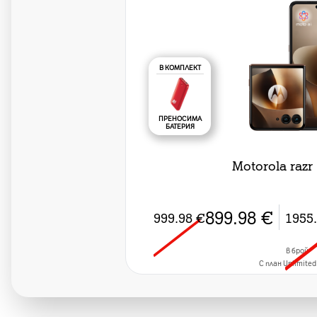
В КОМПЛЕКТ
ПРЕНОСИМА
БАТЕРИЯ
Motorola razr 
899.98
€
999.98
€
1955
в брой
C план Unlimited