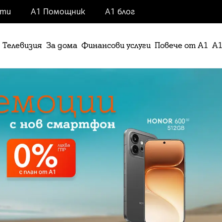
нти
А1 Помощник
А1 блог
Телевизия
За дома
Финансови услуги
Повече от А1
А1