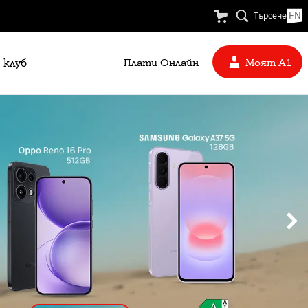
EN
Търсене
 клуб
Плати Oнлайн
Моят А1