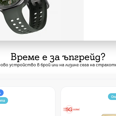
Време е за ъпгрейд?
ово устройство в брой или на лизинг сега на страхот
л
Он
рта