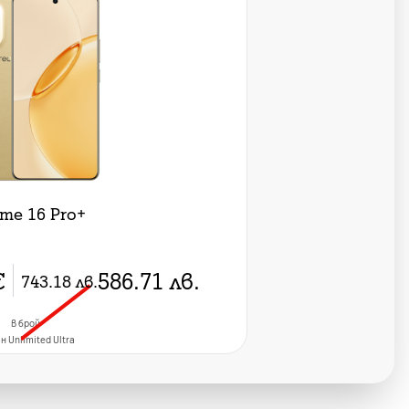
lme 16 Pro+
€
586.71
лв.
743.18
лв.
в брой
н Unlimited Ultra