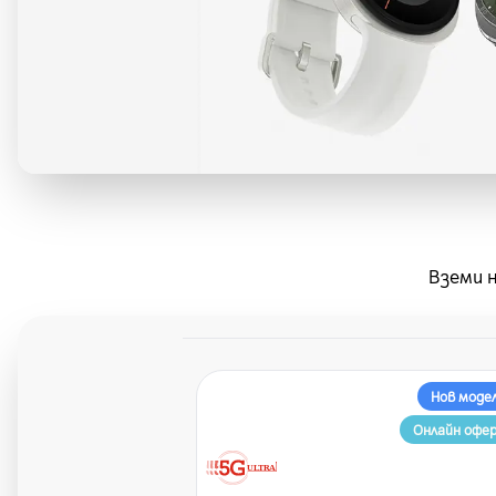
Вземи н
Нов моде
Онлайн офе