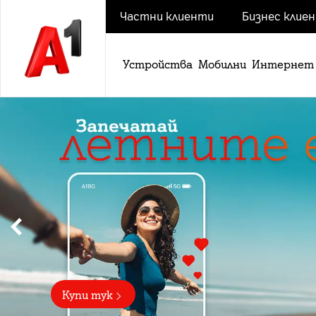
Частни клиенти
Бизнес клие
Устройства
Мобилни
Интернет
Слайд
4
от
6
Купи тук