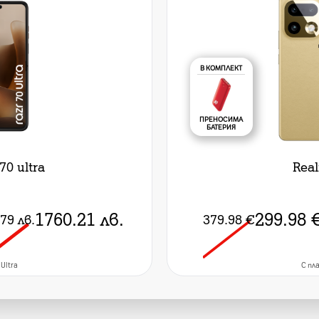
В КОМПЛЕКТ
ПРЕНОСИМА
БАТЕРИЯ
70 ultra
Rea
1760.21
лв.
299.98
.79
лв.
379.98
€
 Ultra
C пла