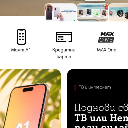
Моят А1
Кредитна
MAX One
карта