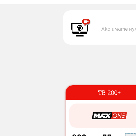
Ако имате ну
ТВ 200+