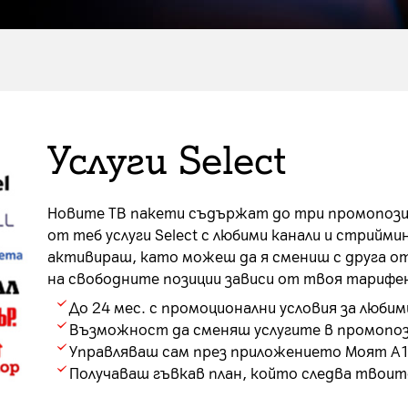
Услуги Select
Новите ТВ пакети съдържат до три промопози
от теб услуги Select с любими канали и стрийми
активираш, като можеш да я смениш с друга от
на свободните позиции зависи от твоя тарифен
До 24 мес. с промоционални условия за люби
Възможност да сменяш услугите в промопоз
Управляваш сам през приложението Моят А
Получаваш гъвкав план, който следва твои