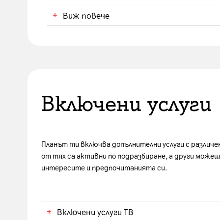
Виж повече
Промоционална 
Услуги
услугата е активира
Включени услуги
Select
Планът ти включва допълнителни услуги с различен
Па
от тях са активни по подразбиране, а други може
0,00 
интересите и предпочитанията си.
Паке
3,00
Включени услуги ТВ