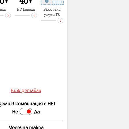
ала
HD канала
Включени
услуги ТВ
Виж детайли
земи в комбинация с НЕТ
Не
Да
Месечна такса