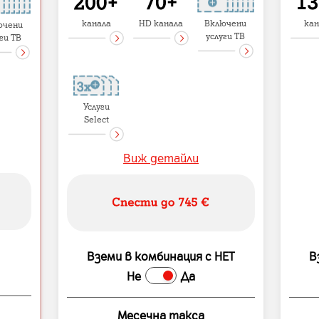
канала
HD канала
Включени
кан
ючени
услуги ТВ
ги ТВ
Услуги
Select
Виж детайли
Вземи в комбинация с НЕТ
В
Не
Да
Месечна такса