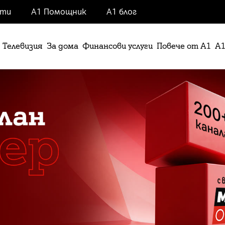
нти
А1 Помощник
А1 блог
Телевизия
За дома
Финансови услуги
Повече от А1
А1