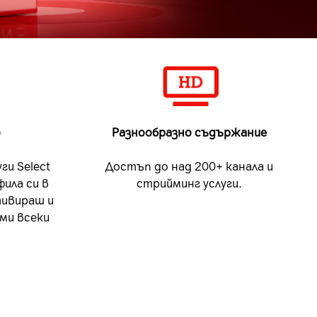
о
Разнообразно
съдържание
ги Select
Достъп до над 200+ канала и
фила си в
стрийминг услуги.
тивираш и
ми всеки