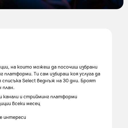
ции, на които можеш да посочиш избрани
нг платформи. Ти сам избираш коя услуга да
 списъка Select веднъж на 30 дни. Броят
 план.
ми канали и стрийминг платформи
иции всеки месец
1
те интереси