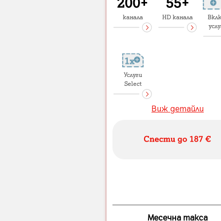
канала
HD канала
Вкл
услу
Услуги
Select
Виж детайли
Месечна такса