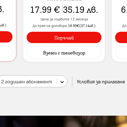
в.
17.99
€
35.19
лв.
6
Цена за първите 12 месеца
5
лв.
)
До края на договора:
18.99
€
(
37.14
лв.
)
До
Поръчай
Вземи
с телевизор
2 годишен абонамент
Условия за прилагане