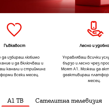
Гъвкавост
Лесно и
удобн
 да избираш любимо
Управляваш всички услу
ание и да включваш и
бързо и лесно чрез про
аш канали и стрийминг
Моят A1. Можеш да ак
форми всеки месец.
деактивираш платфор
месец.
А1 ТВ
Сателитна телевизия