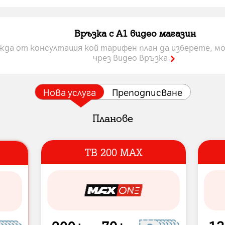
Връзка с A1 видео магазин
жда от консултация кой тарифен план да изберете, мо
чрез видео връзка
Нова услуга
Преподписване
Плaнове
ТВ 200 MAX