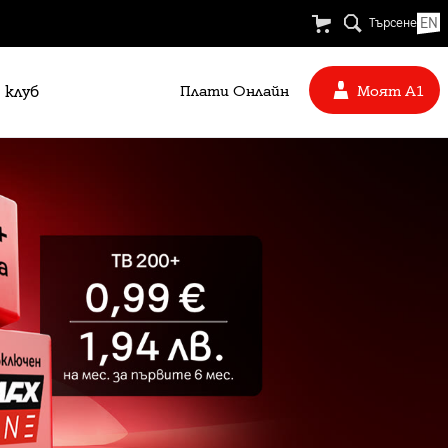
EN
Търсене
 клуб
Плати Oнлайн
Моят А1