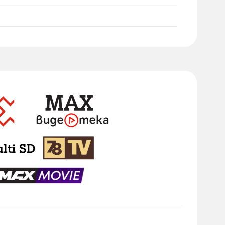
а на месец
sic
76 лв.
ndard
63 лв.