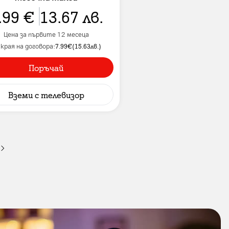
.99
€
13.67
лв.
Цена за първите 12 месеца
 края на договора:
7.99
€
(
15.63
лв.
)
Поръчай
Вземи
с телевизор