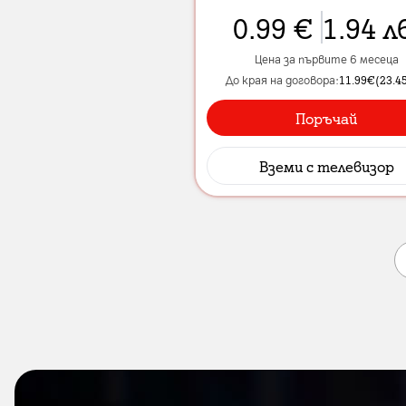
0.99
€
1.94
л
Цена за първите 6 месеца
До края на договора:
11.99
€
(
23.4
Поръчай
Вземи
с телевизор