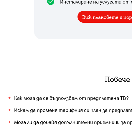
Инсталиране на услугата от
Виж плановете и по
Повече
Как мога да се възползвам от предплатена ТВ?
Искам да променя тарифния си план за предплате
Може да активирате услугата онлайн през елек
Мога ли да добавя допълнителни приемници за п
Можете да направите промяна в удобен за вас 
случай, че заявите по- нисък пакет няма да и