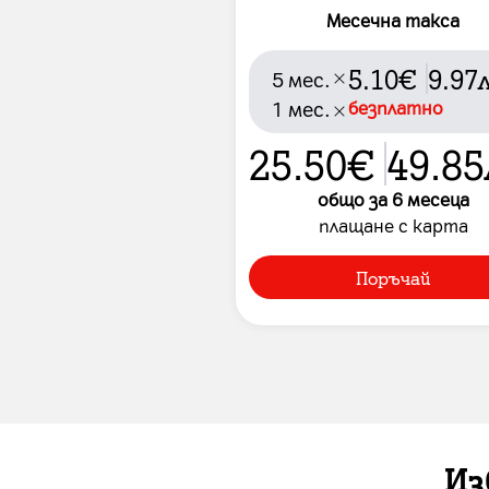
Месечна такса
5.10
€
9.97
5
мес.
1
мес.
безплатно
25.50
€
49.85
общо за
6
месеца
плащане с карта
Поръчай
Из