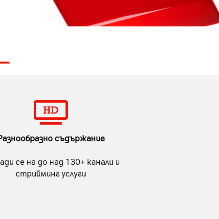
Разнообразно съдържание
ади се на до над 130+ канали и
стрийминг услуги