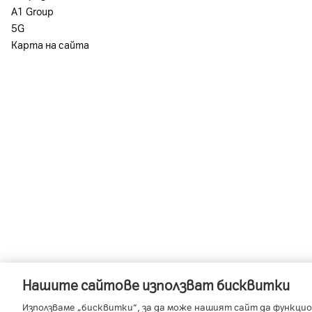
А1 Group
5G
Карта на сайта
Нашите сайтове използват бисквитки
-
-
A1 Austria
A1 Croatia
A1 Serb
Използваме „бисквитки“, за да може нашият сайт да функцио