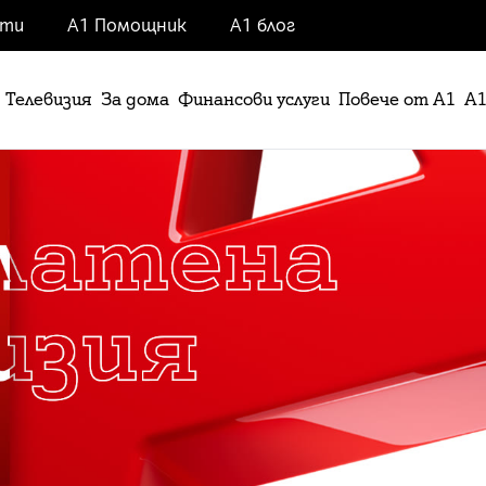
нти
А1 Помощник
А1 блог
Телевизия
За дома
Финансови услуги
Повече от А1
А1