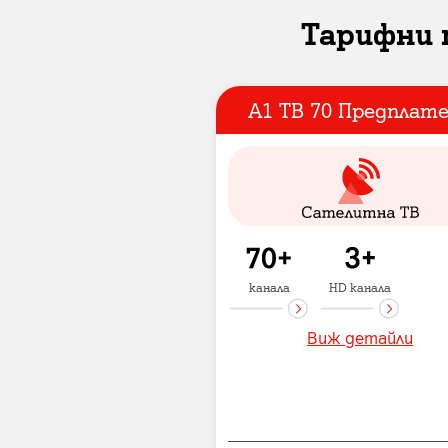
Тарифни 
А1 ТВ 70 Предплат
канала
HD канала
Виж детайли