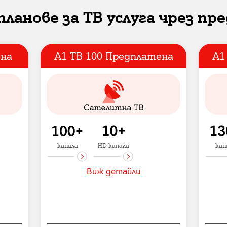
планове за ТВ услуга чрез пр
ена
А1 ТВ 100 Предплатена
А1
канала
HD канала
кан
Виж детайли