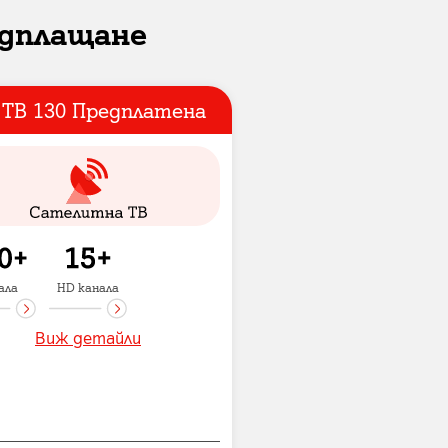
едплащане
 ТВ 130 Предплатена
ала
HD канала
Виж детайли