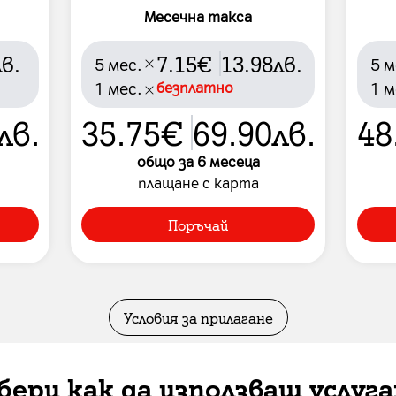
Месечна такса
лв.
7.15
€
13.98
лв.
5
мес.
5
м
1
мес.
безплатно
1
м
лв.
35.75
€
69.90
лв.
48
общо за
6
месеца
плащане с карта
Поръчай
Условия за прилагане
бери как да използваш услуг