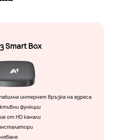
з Smart Box
абилна интернет връзка на адреса
активни функции
ие от HD канали
 инсталатори
еляване