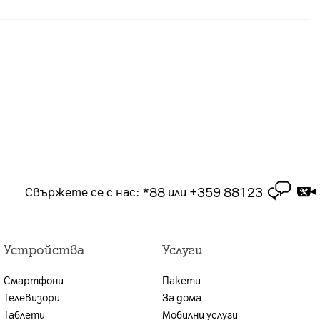
. на месец, като се предплащат заедно с
л според избрания план.
*88
+359 88123
Свържете се с нас
:
или
Устройства
Услуги
Смартфони
Пакети
Телевизори
За дома
Таблети
Мобилни услуги