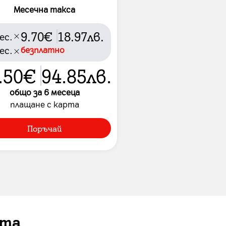
Месечна такса
9.70
€
18.97
лв.
ес.
ес.
безплатно
.50
€
94.85
лв.
общо за
6
месеца
плащане с карта
Поръчай
ата