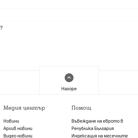
приемника. Единичната цена за тях е 2,55 € | 4,99 лв
променя заедно с новия избор за нов времеви интерва
 самостоятелно от клиента.
я?
заплатена онлайн с карта в края на поръчката
Нагоре
Медия център
Помощ
Новини
Въвеждане на еврото в
Архив новини
Република България
Видео новини
Индексация на месечните