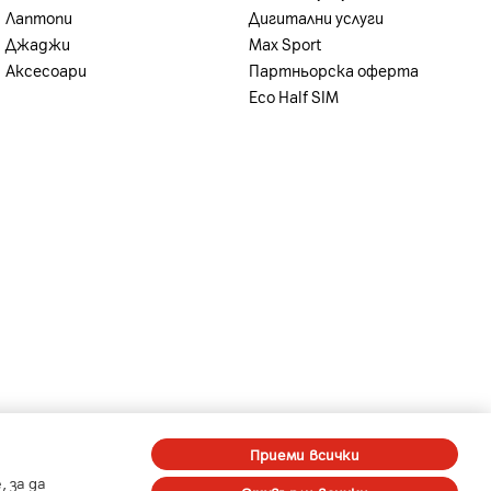
Лаптопи
Дигитални услуги
Джаджи
Max Sport
Аксесоари
Партньорска оферта
Eco Half SIM
-
-
A1 Digital
Member of A1 Group
Приеми всички
 за да