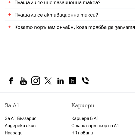
Плаща ли се инсталационна такса?
Да, могат да бъдат добавени до 3 допълнителни 
оставащия период за новия ТП. Срочността се 
поръчката за срок от 6 месеца.
Плаща ли се активационна такса?
Не, в случаите, когато услугата се инсталира
Когато поръчам онлайн, кога трябва да заплат
Да, на стойност 7,66 € | 14,99 лв.
Услугата се предплаща и е необходимо да бъде 
За А1
Кариери
За А1 България
Кариера в А1
Лидерски екип
Стани партньор на А1
Награди
HR новини