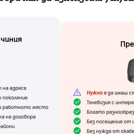
 чиния
Пре
 на адреса
Нужно е
да имаш ст
о поколение
Телевизия с интер
ли работното място
Богато разнообраз
ка на договора
Без посещение от
райони
Без нужда от окаб