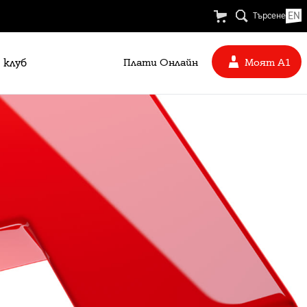
EN
Търсене
 клуб
Плати Oнлайн
Моят А1