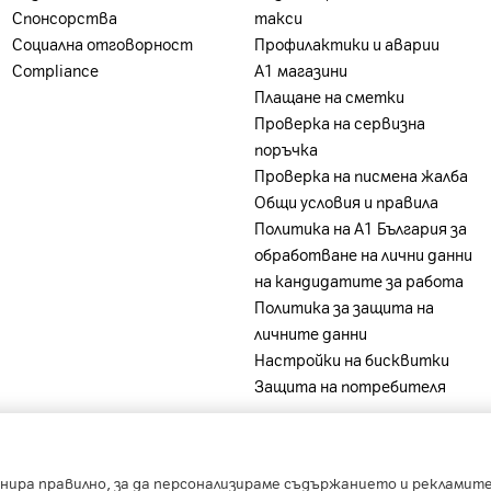
Спонсорства
такси
Социална отговорност
Профилактики и аварии
Compliance
А1 магазини
Плащане на сметки
Проверка на сервизна
поръчка
Проверка на писмена жалба
Общи условия и правила
Политика на A1 България за
обработване на лични данни
на кандидатите за работа
Политика за защита на
личните данни
Настройки на бисквитки
Защита на потребителя
-
-
-
-
ia
A1 Belarus
A1 Bulgaria
A1 Macedonia
A1 Slovenia
нира правилно, за да персонализираме съдържанието и рекламите,