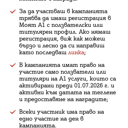
За да участваш в кампанията
трябва да имаш регистрация в
Моят А1 с ползвателски или
титулярен профил. Ако нямаш
регистрация, виж как можеш
бързо и лесно да си направиш
като последваш
линка
;
В кампанията имат право на
участие само ползватели или
титуляри на А1 услуги, които са
активирани преди 01.07.2026 г. и
активни към датата на теглене
и предоставяне на наградите;
Всеки участник има право на
едно участие на ден в
кампанията.