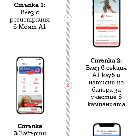
Стъпка 1:
Влез с
регистрация
1
в Моят А1
Стъпка 2:
Влез в секция
А1 клуб и
натисни на
2
банера за
участие в
кампанията
Стъпка
3:
Завърти