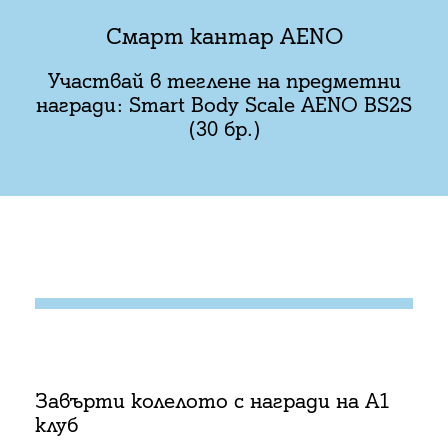
Смарт кантар AENO
Участвай в теглене на предметни
награди: Smart Body Scale AENO BS2S
(30 бр.)
Завърти колелото с награди на А1
клуб