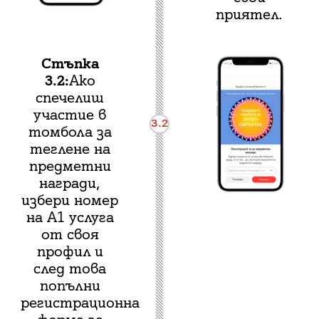
приятел.
Стъпка
3.2:
Ако
спечелиш
участие в
3.2
томбола за
теглене на
предметни
награди,
избери номер
на A1 услуга
от своя
профил и
след това
попълни
регистрационна