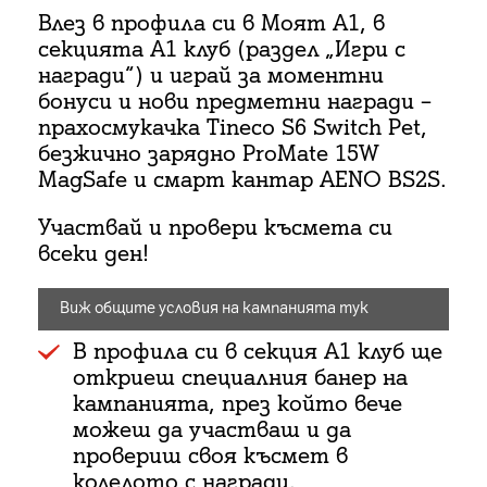
Влез в профила си в Моят A1, в
секцията А1 клуб (раздел „Игри с
награди“) и играй за моментни
бонуси и нови предметни награди –
прахосмукачка Tineco S6 Switch Pet,
безжично зарядно ProMate 15W
MagSafe и смарт кантар AENO BS2S.
Участвай и провери късмета си
всеки ден!
Виж общите условия на кампанията тук
В профила си в секция A1 клуб ще
откриеш специалния банер на
кампанията, през който вече
можеш да участваш и да
провериш своя късмет в
колелото с награди.