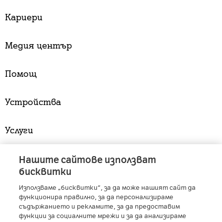
Кариери
Медия център
Помощ
Устройства
Услуги
Нашите сайтове използват
бисквитки
A1 Austria
-
A1 Croatia
-
A1 Serbia
-
A1 Belarus
-
A1 Bulgaria
-
A1 Macedonia
-
A1 Slovenia
-
Използваме „бисквитки“, за да може нашият сайт да
A1 Digital
-
Member of A1 Group
функционира правилно, за да персонализираме
съдържанието и рекламите, за да предоставим
функции за социалните мрежи и за да анализираме