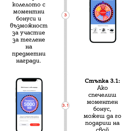
колелото с
моментни
3
бонуси и
възможност
за участие
за теглене
на
предметни
награди.
Стъпка 3.1:
Ако
спечелиш
моментен
3.1
бонус,
можеш да го
подариш на
свой