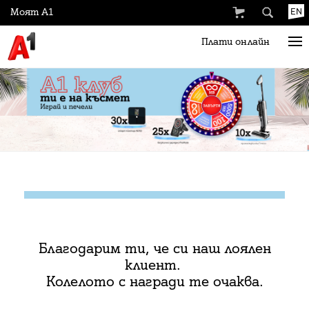
Моят А1
EN
Плати онлайн
Благодарим ти, че си наш лоялен
клиент.
Колелото с награди те очаква.