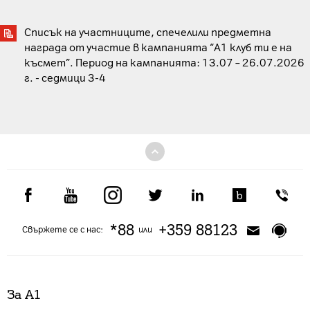
Списък на участниците, спечелили предметна
награда от участие в кампанията “А1 клуб ти е на
късмет”. Период на кампанията: 13.07 – 26.07.2026
г. - седмици 3-4
*88
+359 88123
Свържете се с нас:
или
За А1