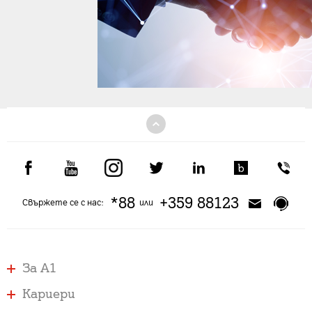
*88
+359 88123
Свържете се с нас:
или
За А1
Кариери