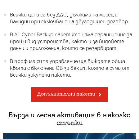
Всички цени са без ДДС, дължими на месец и
валидни при сключване на двугодишен договор.
В А1 Cyber Backup пакетите няма ограничение за
брой и вид устройства, както и за видовете
данни и приложения, които се резервират.
В профила си за управление ще виждате обща
квота с включени GB за бекъп, която е сума от
всички закупени пакети.
Допълнителни пакети
Бърза и лесна активация в няколко
стъпки