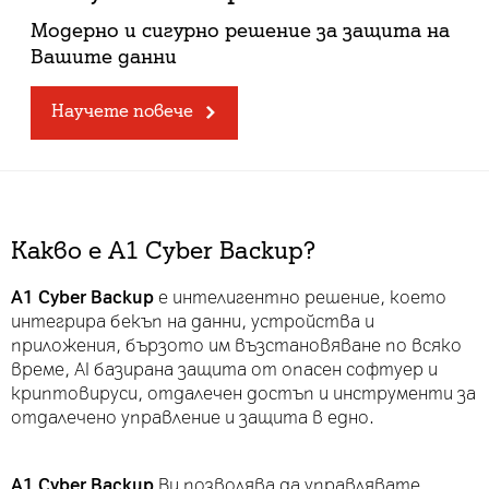
Модерно и сигурно решение за защита на
Вашите данни
Научете повече
Какво е А1 Cyber Backup?
А1 Cyber Backup
e интелигентно решение, което
интегрира бекъп на данни, устройства и
приложения, бързото им възстановяване по всяко
време, AI базирана защита от опасен софтуер и
криптовируси, отдалечен достъп и инструменти за
отдалечено управление и защита в едно.
А1 Cyber Backup
Ви позволява да управлявате