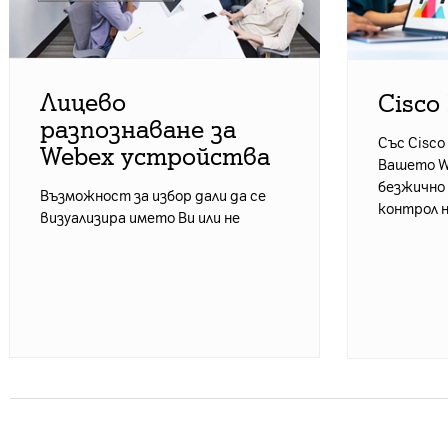
Лицево
Cisco
разпознаване за
Със Cisco
Webex устройства
Вашето W
безжично 
Възможност за избор дали да се
контрол 
визуализира името Ви или не