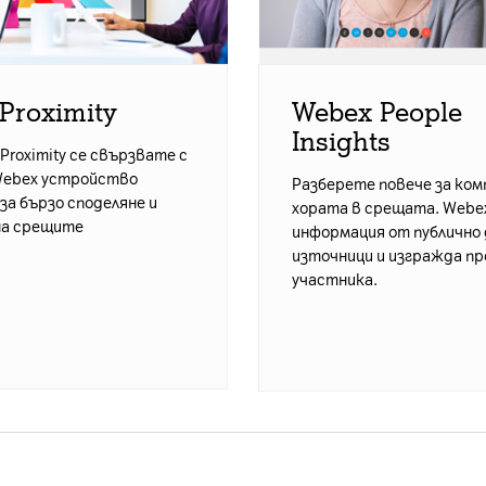
 Proximity
Webex People
Insights
 Proximity се свързвате с
ebex устройство
Разберете повече за ком
за бързо споделяне и
хората в срещата. Webe
на срещите
информация от публично
източници и изгражда пр
участника.