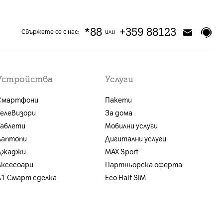
*88
+359 88123
Свържете се с нас:
или
Устройства
Услуги
Смартфони
Пакети
Телевизори
За дома
Таблети
Мобилни услуги
Лаптопи
Дигитални услуги
Джаджи
MAX Sport
Аксесоари
Партньорска оферта
A1 Смарт сделка
Eco Half SIM