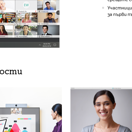
Участници
за първи п
ности