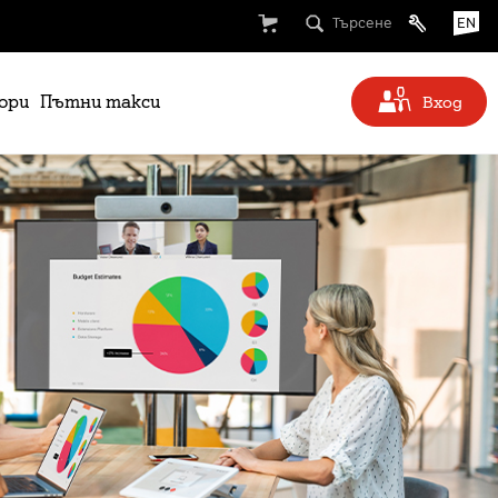
Търсене
EN
ори
Пътни такси
Вход