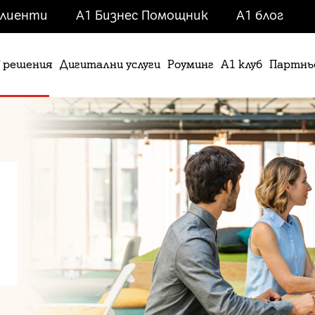
клиенти
А1 Бизнес Помощник
A1 блог
T решения
Дигитални услуги
Роуминг
А1 клуб
Партнь