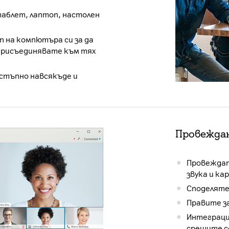
аблет, лаптоп, настолен
n на компютъра си за да
 присъединявате към тях
остъпно навсякъде и
Провеждан
Провеждат
звука и к
Споделяте 
Правите з
Интеграция
срещите с