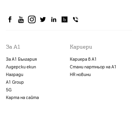
За А1
Кариери
За А1 България
Кариера в А1
Лидерски екип
Стани партньор на А1
Награди
HR новини
А1 Group
5G
Карта на сайта