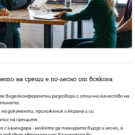
ето на срещи е по-лесно от всякога
е видеоконферентни разговори с отлично качество на
артината.
на документи, приложения и екрана и си.
апис на срещите.
 с календара - можете да планирате бързо и лесно, а
е добавят автоматично в календара ви.