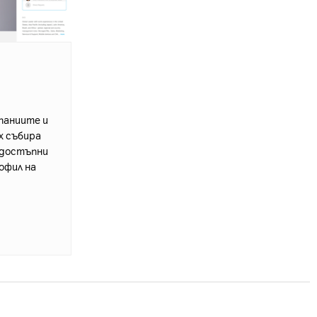
паниите и
x събира
 достъпни
офил на