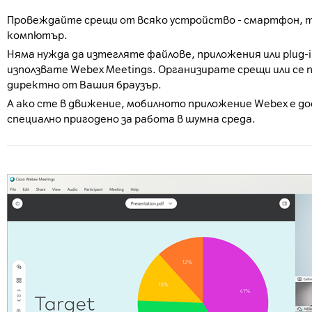
Провеждайте срещи от всяко устройство - смартфон, т
компютър.
Няма нужда да изтегляте файлове, приложения или plug-i
използвате Webex Meetings. Организирате срещи или се
директно от Вашия браузър.
А ако сте в движение, мобилното приложение Webex е д
специално пригодено за работа в шумна среда.